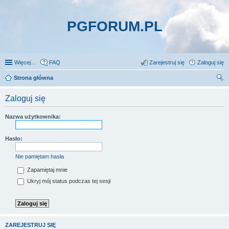
PGFORUM.PL
Więcej…
FAQ
Zarejestruj się
Zaloguj się
Strona główna
zu
Zaloguj się
kaj
Nazwa użytkownika:
Hasło:
Nie pamiętam hasła
Zapamiętaj mnie
Ukryj mój status podczas tej sesji
ZAREJESTRUJ SIĘ