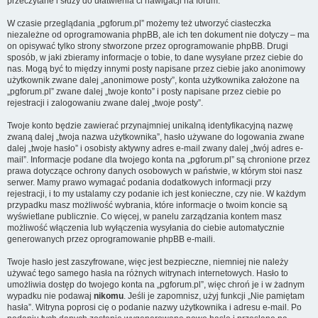
przeczytane i służy do ułatwienia ci nawigacji na forum.
W czasie przeglądania „pgforum.pl” możemy też utworzyć ciasteczka
niezależne od oprogramowania phpBB, ale ich ten dokument nie dotyczy – ma
on opisywać tylko strony stworzone przez oprogramowanie phpBB. Drugi
sposób, w jaki zbieramy informacje o tobie, to dane wysyłane przez ciebie do
nas. Mogą być to między innymi posty napisane przez ciebie jako anonimowy
użytkownik zwane dalej „anonimowe posty”, konta użytkownika założone na
„pgforum.pl” zwane dalej „twoje konto” i posty napisane przez ciebie po
rejestracji i zalogowaniu zwane dalej „twoje posty”.
Twoje konto będzie zawierać przynajmniej unikalną identyfikacyjną nazwę
zwaną dalej „twoja nazwa użytkownika”, hasło używane do logowania zwane
dalej „twoje hasło” i osobisty aktywny adres e-mail zwany dalej „twój adres e-
mail”. Informacje podane dla twojego konta na „pgforum.pl” są chronione przez
prawa dotyczące ochrony danych osobowych w państwie, w którym stoi nasz
serwer. Mamy prawo wymagać podania dodatkowych informacji przy
rejestracji, i to my ustalamy czy podanie ich jest konieczne, czy nie. W każdym
przypadku masz możliwość wybrania, które informacje o twoim koncie są
wyświetlane publicznie. Co więcej, w panelu zarządzania kontem masz
możliwość włączenia lub wyłączenia wysyłania do ciebie automatycznie
generowanych przez oprogramowanie phpBB e-maili.
Twoje hasło jest zaszyfrowane, więc jest bezpieczne, niemniej nie należy
używać tego samego hasła na różnych witrynach internetowych. Hasło to
umożliwia dostęp do twojego konta na „pgforum.pl”, więc chroń je i w żadnym
wypadku nie podawaj
nikomu
. Jeśli je zapomnisz, użyj funkcji „Nie pamiętam
hasła”. Witryna poprosi cię o podanie nazwy użytkownika i adresu e-mail. Po