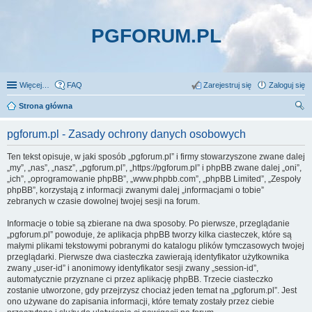
PGFORUM.PL
Więcej…
FAQ
Zarejestruj się
Zaloguj się
Strona główna
zu
pgforum.pl - Zasady ochrony danych osobowych
kaj
Ten tekst opisuje, w jaki sposób „pgforum.pl” i firmy stowarzyszone zwane dalej
„my”, „nas”, „nasz”, „pgforum.pl”, „https://pgforum.pl” i phpBB zwane dalej „oni”,
„ich”, „oprogramowanie phpBB”, „www.phpbb.com”, „phpBB Limited”, „Zespoły
phpBB”, korzystają z informacji zwanymi dalej „informacjami o tobie”
zebranych w czasie dowolnej twojej sesji na forum.
Informacje o tobie są zbierane na dwa sposoby. Po pierwsze, przeglądanie
„pgforum.pl” powoduje, że aplikacja phpBB tworzy kilka ciasteczek, które są
małymi plikami tekstowymi pobranymi do katalogu plików tymczasowych twojej
przeglądarki. Pierwsze dwa ciasteczka zawierają identyfikator użytkownika
zwany „user-id” i anonimowy identyfikator sesji zwany „session-id”,
automatycznie przyznane ci przez aplikację phpBB. Trzecie ciasteczko
zostanie utworzone, gdy przejrzysz chociaż jeden temat na „pgforum.pl”. Jest
ono używane do zapisania informacji, które tematy zostały przez ciebie