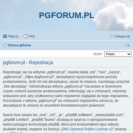
PGFORUM.PL
Więcej…
FAQ
Zaloguj się
Strona główna
zu
Język:
kaj
pgforum.pl - Rejestracja
Rejestrując się na witrynie „pgforum.pl”, zwanej dalej „my”, ”nas”, „nasza”,
„pgforum.pl”, „https://pgforum.pl”, akceptujesz wyszczególnione poniżej
postanowienia. Jeśli ich nie akceptujesz, opuść to miejsce, naciskając przycisk
„Nie akceptuję”. Administracja witryny „pgforum.pl” ma prawo w dowolnym
czasie zmienić poniższe postanowienia, informując cię o zmianach, niemniej
wskazane jest, aby użytkownicy sami regularnie zaglądali do tego regulaminu.
Korzystanie z witryny „pgforum.pl” po zmianach regulaminu oznacza, że
akceptujesz te zmiany ze wszelkimi konsekwencjami prawnymi.
Nasze fora zwane też „one”, „ich”, „je”, „phpBB software”, „www.phpbb.com”,
„phpBB Limited”, „phpBB Teams” działają w oparciu o oprogramowanie
wykorzystujące technologię phpBB, która jest środowiskiem typu witryny
(bulletin board), wydane na licencji „
GNU General Public License v2
” zwanej