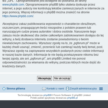
też „GPL”. Oprogramowanie jest dostępne do pobrania ze strony
www.phpbb.com
. Oprogramowanie phpBB tylko ułatwia dyskusje przez
internet, a jego autorzy nie kontrolują tekstów zamieszczanych w internecie za
jego pomocą. Więcej informacji o phpBB można znaleźć na stronie
https://www.phpbb.com/
.
Akceptujesz zakaz publikowania wypowiedzi o charakterze obraźliwym,
oszczerczym, propagującym treści niezgodne z polskim prawem lub
naruszającym cudze prawa autorskie i dobra osobiste. Naruszenie tego
zakazu może skutkować dla ciebie całkowitym zablokowaniem dostępu do tej
witryny, a twój dostawca internetu zostanie powiadomiony o twoim
niewłaściwym zachowaniu. Wyrażasz zgodę na to, że „pgforum.pl” może w
każdej chwili usunąć, zmienić, przenieść lub zamknąć każdy twój temat, post.
Wyrażasz zgodę na zapisywanie wszystkich podanych przez ciebie informacji
w naszej bazie danych. Informacje te nie będą przekazywane nikomu bez
twojej zgody, ale ani „pgforum.pl”, ani phpBB Limited nie ponosi
odpowiedzialności za włamania do witryny, podczas których może dojść do
kradzieży danych.
Strona główna
Kontakt z nami
Zespół administracyjny
Technologię dostarcza
phpBB
® Forum Software © phpBB Limited
Polski pakiet językowy dostarcza
phpBB.pl