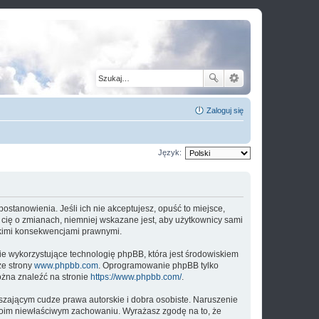
Zaloguj się
Język:
 postanowienia. Jeśli ich nie akceptujesz, opuść to miejsce,
 cię o zmianach, niemniej wskazane jest, aby użytkownicy sami
elkimi konsekwencjami prawnymi.
ie wykorzystujące technologię phpBB, która jest środowiskiem
ze strony
www.phpbb.com
. Oprogramowanie phpBB tylko
ożna znaleźć na stronie
https://www.phpbb.com/
.
zającym cudze prawa autorskie i dobra osobiste. Naruszenie
twoim niewłaściwym zachowaniu. Wyrażasz zgodę na to, że