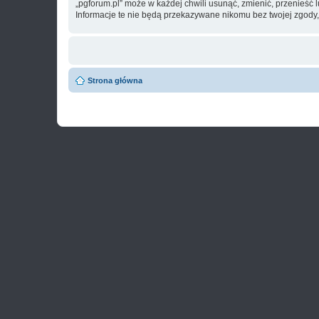
„pgforum.pl” może w każdej chwili usunąć, zmienić, przenieść
Informacje te nie będą przekazywane nikomu bez twojej zgody,
Strona główna