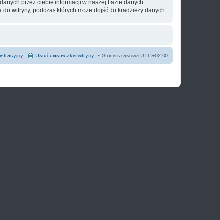
danych przez ciebie informacji w naszej bazie danych.
a do witryny, podczas których może dojść do kradzieży danych.
istracyjny
Usuń ciasteczka witryny
Strefa czasowa
UTC+02:00