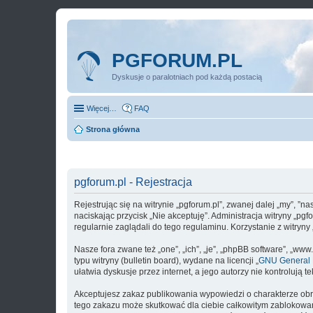
PGFORUM.PL
Dyskusje o paralotniach pod każdą postacią
Więcej…
FAQ
Strona główna
pgforum.pl - Rejestracja
Rejestrując się na witrynie „pgforum.pl”, zwanej dalej „my”, ”na
naciskając przycisk „Nie akceptuję”. Administracja witryny „p
regularnie zaglądali do tego regulaminu. Korzystanie z witry
Nasze fora zwane też „one”, „ich”, „je”, „phpBB software”, „
typu witryny (bulletin board), wydane na licencji „
GNU General P
ułatwia dyskusje przez internet, a jego autorzy nie kontroluj
Akceptujesz zakaz publikowania wypowiedzi o charakterze obr
tego zakazu może skutkować dla ciebie całkowitym zablokowan