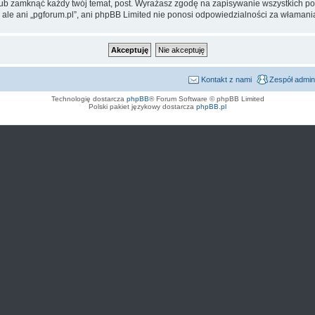
 lub zamknąć każdy twój temat, post. Wyrażasz zgodę na zapisywanie wszystkich po
 ale ani „pgforum.pl”, ani phpBB Limited nie ponosi odpowiedzialności za włamani
Kontakt z nami
Zespół admin
Technologię dostarcza
phpBB
® Forum Software © phpBB Limited
Polski pakiet językowy dostarcza
phpBB.pl