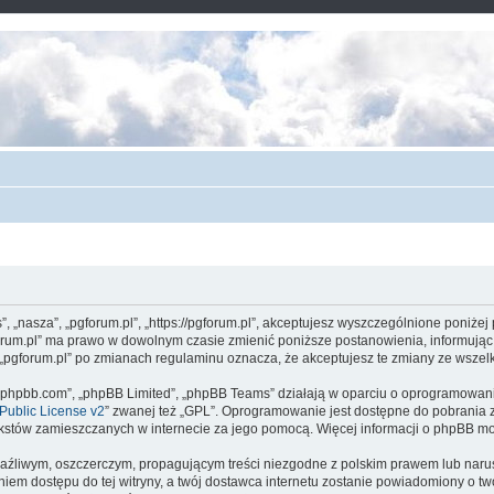
s”, „nasza”, „pgforum.pl”, „https://pgforum.pl”, akceptujesz wyszczególnione poniżej
gforum.pl” ma prawo w dowolnym czasie zmienić poniższe postanowienia, informując
ny „pgforum.pl” po zmianach regulaminu oznacza, że akceptujesz te zmiany ze wsz
www.phpbb.com”, „phpBB Limited”, „phpBB Teams” działają w oparciu o oprogramowan
ublic License v2
” zwanej też „GPL”. Oprogramowanie jest dostępne do pobrania 
ą tekstów zamieszczanych w internecie za jego pomocą. Więcej informacji o phpBB m
aźliwym, oszczerczym, propagującym treści niezgodne z polskim prawem lub narus
iem dostępu do tej witryny, a twój dostawca internetu zostanie powiadomiony o 