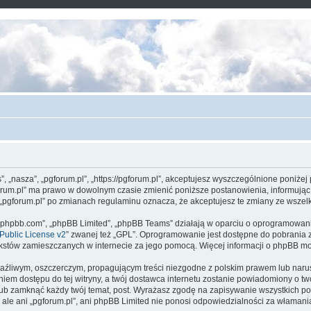
s”, „nasza”, „pgforum.pl”, „https://pgforum.pl”, akceptujesz wyszczególnione poniżej
gforum.pl” ma prawo w dowolnym czasie zmienić poniższe postanowienia, informując
ny „pgforum.pl” po zmianach regulaminu oznacza, że akceptujesz te zmiany ze wsz
www.phpbb.com”, „phpBB Limited”, „phpBB Teams” działają w oparciu o oprogramowan
ublic License v2
” zwanej też „GPL”. Oprogramowanie jest dostępne do pobrania 
ą tekstów zamieszczanych w internecie za jego pomocą. Więcej informacji o phpBB m
aźliwym, oszczerczym, propagującym treści niezgodne z polskim prawem lub narus
iem dostępu do tej witryny, a twój dostawca internetu zostanie powiadomiony o 
 lub zamknąć każdy twój temat, post. Wyrażasz zgodę na zapisywanie wszystkich po
 ale ani „pgforum.pl”, ani phpBB Limited nie ponosi odpowiedzialności za włamani