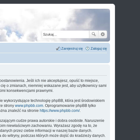
Zarejestruj się
Zaloguj się
 postanowienia. Jeśli ich nie akceptujesz, opuść to miejsce,
 cię o zmianach, niemniej wskazane jest, aby użytkownicy sami
elkimi konsekwencjami prawnymi.
ie wykorzystujące technologię phpBB, która jest środowiskiem
ze strony
www.phpbb.com
. Oprogramowanie phpBB tylko
ożna znaleźć na stronie
https://www.phpbb.com/
.
zającym cudze prawa autorskie i dobra osobiste. Naruszenie
twoim niewłaściwym zachowaniu. Wyrażasz zgodę na to, że
danych przez ciebie informacji w naszej bazie danych.
a do witryny, podczas których może dojść do kradzieży danych.