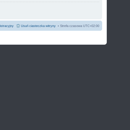
istracyjny
Usuń ciasteczka witryny
Strefa czasowa
UTC+02:00