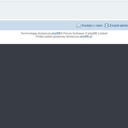
Kontakt z nami
Zespół admin
Technologię dostarcza
phpBB
® Forum Software © phpBB Limited
Polski pakiet językowy dostarcza
phpBB.pl