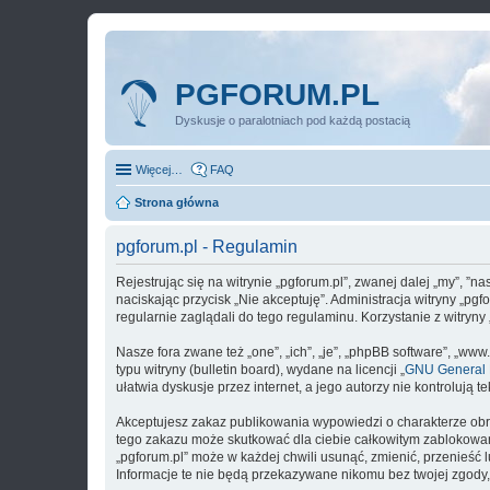
PGFORUM.PL
Dyskusje o paralotniach pod każdą postacią
Więcej…
FAQ
Strona główna
pgforum.pl - Regulamin
Rejestrując się na witrynie „pgforum.pl”, zwanej dalej „my”, ”na
naciskając przycisk „Nie akceptuję”. Administracja witryny „p
regularnie zaglądali do tego regulaminu. Korzystanie z witry
Nasze fora zwane też „one”, „ich”, „je”, „phpBB software”, „
typu witryny (bulletin board), wydane na licencji „
GNU General P
ułatwia dyskusje przez internet, a jego autorzy nie kontroluj
Akceptujesz zakaz publikowania wypowiedzi o charakterze obr
tego zakazu może skutkować dla ciebie całkowitym zablokowan
„pgforum.pl” może w każdej chwili usunąć, zmienić, przenieść
Informacje te nie będą przekazywane nikomu bez twojej zgody,