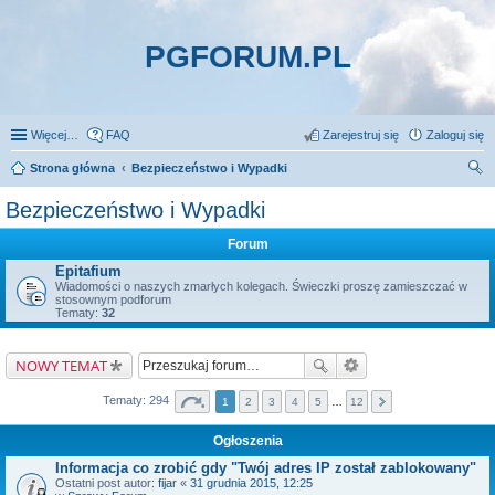
PGFORUM.PL
Więcej…
FAQ
Zarejestruj się
Zaloguj się
Strona główna
Bezpieczeństwo i Wypadki
zu
Bezpieczeństwo i Wypadki
kaj
Forum
Epitafium
Wiadomości o naszych zmarłych kolegach. Świeczki proszę zamieszczać w
stosownym podforum
Tematy:
32
NOWY TEMAT
Tematy: 294
1
2
3
4
5
…
12
Ogłoszenia
Informacja co zrobić gdy "Twój adres IP został zablokowany"
Ostatni post autor:
fijar
«
31 grudnia 2015, 12:25