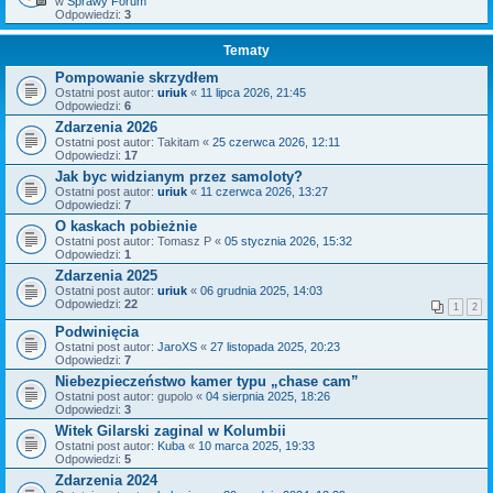
w
Sprawy Forum
Odpowiedzi:
3
Tematy
Pompowanie skrzydłem
Ostatni post autor:
uriuk
«
11 lipca 2026, 21:45
Odpowiedzi:
6
Zdarzenia 2026
Ostatni post autor:
Takitam
«
25 czerwca 2026, 12:11
Odpowiedzi:
17
Jak byc widzianym przez samoloty?
Ostatni post autor:
uriuk
«
11 czerwca 2026, 13:27
Odpowiedzi:
7
O kaskach pobieżnie
Ostatni post autor:
Tomasz P
«
05 stycznia 2026, 15:32
Odpowiedzi:
1
Zdarzenia 2025
Ostatni post autor:
uriuk
«
06 grudnia 2025, 14:03
Odpowiedzi:
22
1
2
Podwinięcia
Ostatni post autor:
JaroXS
«
27 listopada 2025, 20:23
Odpowiedzi:
7
Niebezpieczeństwo kamer typu „chase cam”
Ostatni post autor:
gupolo
«
04 sierpnia 2025, 18:26
Odpowiedzi:
3
Witek Gilarski zaginal w Kolumbii
Ostatni post autor:
Kuba
«
10 marca 2025, 19:33
Odpowiedzi:
5
Zdarzenia 2024