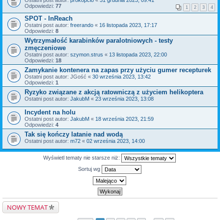
Ostatni post autor:
prokopcio
«
31 grudnia 2023, 09:41
Odpowiedzi:
77
1
2
3
4
SPOT - InReach
Ostatni post autor:
freerando
«
16 listopada 2023, 17:17
Odpowiedzi:
8
Wytrzymałość karabinków paralotniowych - testy
zmęczeniowe
Ostatni post autor:
szymon.strus
«
13 listopada 2023, 22:00
Odpowiedzi:
18
Zamykanie kontenera na zapas przy użyciu gumer recepturek
Ostatni post autor:
JGość
«
30 września 2023, 13:42
Odpowiedzi:
1
Ryzyko związane z akcją ratowniczą z użyciem helikoptera
Ostatni post autor:
JakubM
«
23 września 2023, 13:08
Incydent na holu
Ostatni post autor:
JakubM
«
18 września 2023, 21:59
Odpowiedzi:
4
Tak się kończy latanie nad wodą
Ostatni post autor:
m72
«
02 września 2023, 14:00
Wyświetl tematy nie starsze niż:
Sortuj wg
NOWY TEMAT