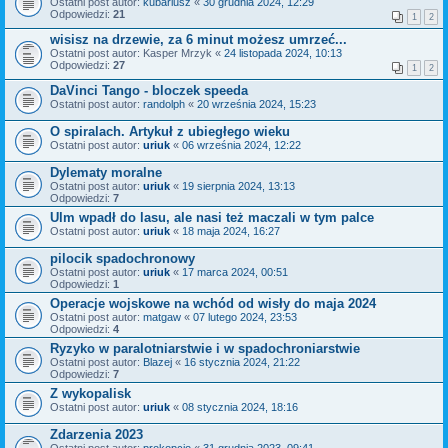
Ostatni post autor:
kubariusz
«
30 grudnia 2024, 12:29
Odpowiedzi:
21
1
2
wisisz na drzewie, za 6 minut możesz umrzeć...
Ostatni post autor:
Kasper Mrzyk
«
24 listopada 2024, 10:13
Odpowiedzi:
27
1
2
DaVinci Tango - bloczek speeda
Ostatni post autor:
randolph
«
20 września 2024, 15:23
O spiralach. Artykuł z ubiegłego wieku
Ostatni post autor:
uriuk
«
06 września 2024, 12:22
Dylematy moralne
Ostatni post autor:
uriuk
«
19 sierpnia 2024, 13:13
Odpowiedzi:
7
Ulm wpadł do lasu, ale nasi też maczali w tym palce
Ostatni post autor:
uriuk
«
18 maja 2024, 16:27
pilocik spadochronowy
Ostatni post autor:
uriuk
«
17 marca 2024, 00:51
Odpowiedzi:
1
Operacje wojskowe na wchód od wisły do maja 2024
Ostatni post autor:
matgaw
«
07 lutego 2024, 23:53
Odpowiedzi:
4
Ryzyko w paralotniarstwie i w spadochroniarstwie
Ostatni post autor:
Blazej
«
16 stycznia 2024, 21:22
Odpowiedzi:
7
Z wykopalisk
Ostatni post autor:
uriuk
«
08 stycznia 2024, 18:16
Zdarzenia 2023