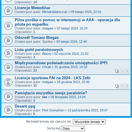
Odpowiedzi:
14
Licencje Meteoblue
Ostatni post autor:
Michał Adamczuk
«
09 lutego 2024, 22:41
Pilna prośba o pomoc w interwencji w AXA - operacja dla
pilota po wypadku
Ostatni post autor:
matgaw
«
07 lutego 2024, 15:24
Odpowiedzi:
1
Odszedł Tomasz Biegas
Ostatni post autor:
Stanlee
«
04 lutego 2024, 12:46
Lista giełd paralotniowych
Ostatni post autor:
Blazej
«
02 stycznia 2024, 21:52
Odpowiedzi:
3
Międzynarodowe poświadczenie umiejętności IPPI
Ostatni post autor:
Chrab
«
31 grudnia 2023, 14:10
Odpowiedzi:
23
1
2
Licencje sportowe FAI na 2024 - LKS Zefir
Ostatni post autor:
matgaw
«
26 grudnia 2023, 22:40
Odpowiedzi:
31
1
2
Pamiętacie wszystkie swoje paralotnie?
Ostatni post autor:
sto
«
05 listopada 2023, 14:04
Odpowiedzi:
2
Desant ppg
Ostatni post autor:
Piotr Domański
«
13 października 2023, 19:07
Odpowiedzi:
5
Wyświetl tematy nie starsze niż:
Sortuj wg