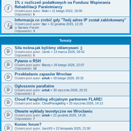
1% z rozliczeń podatkowych na Fundusz Wspierania
Rehabilitacji Paralotniarzy
Ostatni post autor:
Maki
«
11 lutego 2022, 18:00
Odpowiedzi:
6
Informacja co zrobić gdy "Twój adres IP został zablokowany"
Ostatni post autor:
fijar
«
31 grudnia 2015, 12:25
w
Sprawy Forum
Odpowiedzi:
3
Tematy
Siła nośna-jak byliśmy okłamywani ;)
Ostatni post autor:
Jarek
«
13 marca 2026, 09:42
Odpowiedzi:
5
Pytanie o RSH
Ostatni post autor:
Blazej
«
26 lutego 2026, 22:07
Odpowiedzi:
10
Przekładanie zapasów Wrocław
Ostatni post autor:
uriuk
«
18 lutego 2026, 20:32
Ogłoszenie parafialne
Ostatni post autor:
uriuk
«
30 stycznia 2026, 20:15
Odpowiedzi:
2
Cloud Paragliding oficjalnym partnerem FLARE!
Ostatni post autor:
CloudParagliding
«
25 stycznia 2026, 14:13
Otwarte wykłady teoretyczne we Wrocławiu
Ostatni post autor:
uriuk
«
21 grudnia 2025, 14:26
Odpowiedzi:
7
Koniec forum?
Ostatni post autor:
JaroXS
«
22 listopada 2025, 21:00