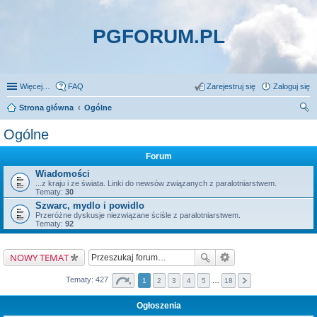
PGFORUM.PL
Więcej…
FAQ
Zarejestruj się
Zaloguj się
Strona główna
Ogólne
zu
Ogólne
kaj
Forum
Wiadomości
...z kraju i ze świata. Linki do newsów związanych z paralotniarstwem.
Tematy:
30
Szwarc, mydlo i powidlo
Przeróżne dyskusje niezwiązane ściśle z paralotniarstwem.
Tematy:
92
NOWY TEMAT
Tematy: 427
1
2
3
4
5
…
18
Ogłoszenia