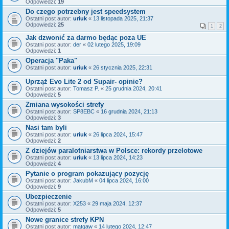
Odpowiedzi:
19
Do czego potrzebny jest speedsystem
Ostatni post autor:
uriuk
«
13 listopada 2025, 21:37
Odpowiedzi:
25
1
2
Jak dzwonić za darmo będąc poza UE
Ostatni post autor:
der
«
02 lutego 2025, 19:09
Odpowiedzi:
1
Operacja "Paka"
Ostatni post autor:
uriuk
«
26 stycznia 2025, 22:31
Uprząż Evo Lite 2 od Supair- opinie?
Ostatni post autor:
Tomasz P.
«
25 grudnia 2024, 20:41
Odpowiedzi:
5
Zmiana wysokości strefy
Ostatni post autor:
SP8EBC
«
16 grudnia 2024, 21:13
Odpowiedzi:
3
Nasi tam byli
Ostatni post autor:
uriuk
«
26 lipca 2024, 15:47
Odpowiedzi:
2
Z dziejów paralotniarstwa w Polsce: rekordy przelotowe
Ostatni post autor:
uriuk
«
13 lipca 2024, 14:23
Odpowiedzi:
4
Pytanie o program pokazujący pozycję
Ostatni post autor:
JakubM
«
04 lipca 2024, 16:00
Odpowiedzi:
9
Ubezpieczenie
Ostatni post autor:
X253
«
29 maja 2024, 12:37
Odpowiedzi:
5
Nowe granice strefy KPN
Ostatni post autor:
matgaw
«
14 lutego 2024, 12:47