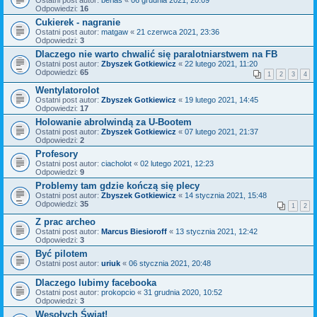
Ostatni post autor:
berias
«
06 grudnia 2021, 20:09
Odpowiedzi:
16
Cukierek - nagranie
Ostatni post autor:
matgaw
«
21 czerwca 2021, 23:36
Odpowiedzi:
3
Dlaczego nie warto chwalić się paralotniarstwem na FB
Ostatni post autor:
Zbyszek Gotkiewicz
«
22 lutego 2021, 11:20
Odpowiedzi:
65
1
2
3
4
Wentylatorolot
Ostatni post autor:
Zbyszek Gotkiewicz
«
19 lutego 2021, 14:45
Odpowiedzi:
17
Holowanie abrolwindą za U-Bootem
Ostatni post autor:
Zbyszek Gotkiewicz
«
07 lutego 2021, 21:37
Odpowiedzi:
2
Profesory
Ostatni post autor:
ciacholot
«
02 lutego 2021, 12:23
Odpowiedzi:
9
Problemy tam gdzie kończą się plecy
Ostatni post autor:
Zbyszek Gotkiewicz
«
14 stycznia 2021, 15:48
Odpowiedzi:
35
1
2
Z prac archeo
Ostatni post autor:
Marcus Biesioroff
«
13 stycznia 2021, 12:42
Odpowiedzi:
3
Być pilotem
Ostatni post autor:
uriuk
«
06 stycznia 2021, 20:48
Dlaczego lubimy facebooka
Ostatni post autor:
prokopcio
«
31 grudnia 2020, 10:52
Odpowiedzi:
3
Wesołych Świąt!