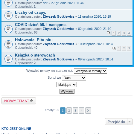
Ostatni post autor:
der
«
27 grudnia 2020, 11:46
Odpowiedzi:
1
Liczby od czapy.
Ostatni post autor:
Zbyszek Gotkiewicz
«
11 grudnia 2020, 15:19
COVID dzień 56. I następne.
Ostatni post autor:
Zbyszek Gotkiewicz
«
02 grudnia 2020, 21:10
Odpowiedzi:
68
1
2
3
4
Holowanie. Pitu pitu
Ostatni post autor:
Zbyszek Gotkiewicz
«
10 listopada 2020, 10:37
Odpowiedzi:
40
1
2
3
Książka o sterowcach
Ostatni post autor:
Zbyszek Gotkiewicz
«
09 listopada 2020, 18:51
Odpowiedzi:
2
Wyświetl tematy nie starsze niż:
Sortuj wg
NOWY TEMAT
Tematy: 92
1
2
3
4
Przejdź do
KTO JEST ONLINE