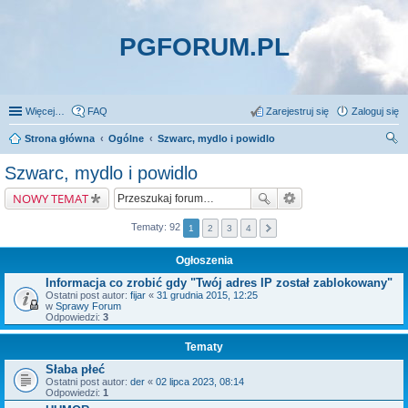
PGFORUM.PL
Więcej…
FAQ
Zarejestruj się
Zaloguj się
Strona główna
Ogólne
Szwarc, mydlo i powidlo
zu
Szwarc, mydlo i powidlo
kaj
NOWY TEMAT
Tematy: 92
1
2
3
4
Ogłoszenia
Informacja co zrobić gdy "Twój adres IP został zablokowany"
Ostatni post autor:
fijar
«
31 grudnia 2015, 12:25
w
Sprawy Forum
Odpowiedzi:
3
Tematy
Słaba płeć
Ostatni post autor:
der
«
02 lipca 2023, 08:14
Odpowiedzi:
1