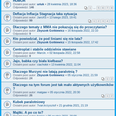
HUMOR
Ostatni post autor:
uriuk
«
28 kwietnia 2023, 18:36
Odpowiedzi:
146
1
…
5
6
7
8
Deflacja Inflacja Stagnacja taka sytuacja
Ostatni post autor:
JaroXS
«
13 lutego 2023, 19:41
Odpowiedzi:
99
1
2
3
4
5
Dlaczego tematy z MMA nie pokazują się do przeczytania?
Ostatni post autor:
Zbyszek Gotkiewicz
«
16 listopada 2022, 22:10
Odpowiedzi:
9
Kto powiedział, że pod liniami się nie lata?
Ostatni post autor:
Zbyszek Gotkiewicz
«
15 listopada 2022, 17:42
Centroplat i stabile oddzielnie stawiane
Ostatni post autor:
Marcin.
«
02 listopada 2022, 22:58
Odpowiedzi:
8
Jajo, babka czy biała kiełbasa?
Ostatni post autor:
ciacholot
«
13 kwietnia 2022, 11:04
Dlaczego Murzyni nie latają paralotnią ?
Ostatni post autor:
Zbyszek Gotkiewicz
«
05 stycznia 2022, 21:59
Odpowiedzi:
24
1
2
Dlaczego na tym forum jest tak mało aktywnych użytkowników
?
Ostatni post autor:
matgaw
«
05 stycznia 2022, 20:30
Odpowiedzi:
26
1
2
Kubek paralotniowy
Ostatni post autor:
7van.krzysztof
«
21 grudnia 2021, 21:19
Majtki. A po co to?