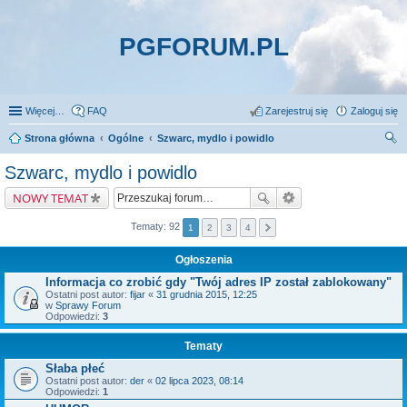
PGFORUM.PL
Więcej…
FAQ
Zarejestruj się
Zaloguj się
Strona główna
Ogólne
Szwarc, mydlo i powidlo
zu
Szwarc, mydlo i powidlo
kaj
NOWY TEMAT
Tematy: 92
1
2
3
4
Ogłoszenia
Informacja co zrobić gdy "Twój adres IP został zablokowany"
Ostatni post autor:
fijar
«
31 grudnia 2015, 12:25
w
Sprawy Forum
Odpowiedzi:
3
Tematy
Słaba płeć
Ostatni post autor:
der
«
02 lipca 2023, 08:14
Odpowiedzi:
1