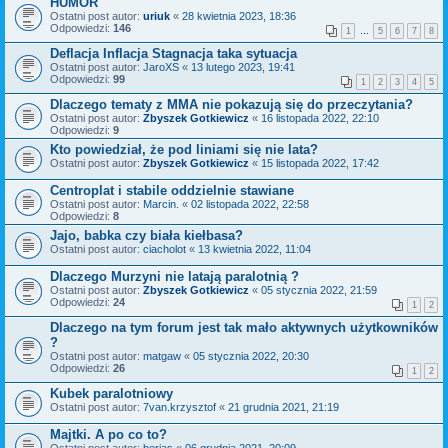
HUMOR
Ostatni post autor:
uriuk
«
28 kwietnia 2023, 18:36
Odpowiedzi:
146
1
…
5
6
7
8
Deflacja Inflacja Stagnacja taka sytuacja
Ostatni post autor:
JaroXS
«
13 lutego 2023, 19:41
Odpowiedzi:
99
1
2
3
4
5
Dlaczego tematy z MMA nie pokazują się do przeczytania?
Ostatni post autor:
Zbyszek Gotkiewicz
«
16 listopada 2022, 22:10
Odpowiedzi:
9
Kto powiedział, że pod liniami się nie lata?
Ostatni post autor:
Zbyszek Gotkiewicz
«
15 listopada 2022, 17:42
Centroplat i stabile oddzielnie stawiane
Ostatni post autor:
Marcin.
«
02 listopada 2022, 22:58
Odpowiedzi:
8
Jajo, babka czy biała kiełbasa?
Ostatni post autor:
ciacholot
«
13 kwietnia 2022, 11:04
Dlaczego Murzyni nie latają paralotnią ?
Ostatni post autor:
Zbyszek Gotkiewicz
«
05 stycznia 2022, 21:59
Odpowiedzi:
24
1
2
Dlaczego na tym forum jest tak mało aktywnych użytkowników
?
Ostatni post autor:
matgaw
«
05 stycznia 2022, 20:30
Odpowiedzi:
26
1
2
Kubek paralotniowy
Ostatni post autor:
7van.krzysztof
«
21 grudnia 2021, 21:19
Majtki. A po co to?