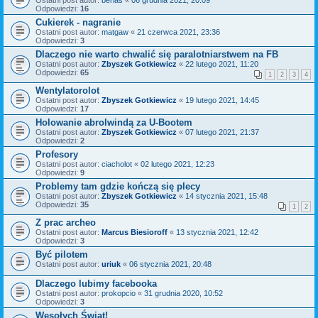
Ostatni post autor:
berias
«
06 grudnia 2021, 20:09
Odpowiedzi:
16
Cukierek - nagranie
Ostatni post autor:
matgaw
«
21 czerwca 2021, 23:36
Odpowiedzi:
3
Dlaczego nie warto chwalić się paralotniarstwem na FB
Ostatni post autor:
Zbyszek Gotkiewicz
«
22 lutego 2021, 11:20
Odpowiedzi:
65
1
2
3
4
Wentylatorolot
Ostatni post autor:
Zbyszek Gotkiewicz
«
19 lutego 2021, 14:45
Odpowiedzi:
17
Holowanie abrolwindą za U-Bootem
Ostatni post autor:
Zbyszek Gotkiewicz
«
07 lutego 2021, 21:37
Odpowiedzi:
2
Profesory
Ostatni post autor:
ciacholot
«
02 lutego 2021, 12:23
Odpowiedzi:
9
Problemy tam gdzie kończą się plecy
Ostatni post autor:
Zbyszek Gotkiewicz
«
14 stycznia 2021, 15:48
Odpowiedzi:
35
1
2
Z prac archeo
Ostatni post autor:
Marcus Biesioroff
«
13 stycznia 2021, 12:42
Odpowiedzi:
3
Być pilotem
Ostatni post autor:
uriuk
«
06 stycznia 2021, 20:48
Dlaczego lubimy facebooka
Ostatni post autor:
prokopcio
«
31 grudnia 2020, 10:52
Odpowiedzi:
3
Wesołych Świąt!