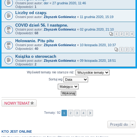
Ostatni post autor:
der
«
27 grudnia 2020, 11:46
Odpowiedzi:
1
Liczby od czapy.
Ostatni post autor:
Zbyszek Gotkiewicz
«
11 grudnia 2020, 15:19
COVID dzień 56. I następne.
Ostatni post autor:
Zbyszek Gotkiewicz
«
02 grudnia 2020, 21:10
Odpowiedzi:
68
1
2
3
4
Holowanie. Pitu pitu
Ostatni post autor:
Zbyszek Gotkiewicz
«
10 listopada 2020, 10:37
Odpowiedzi:
40
1
2
3
Książka o sterowcach
Ostatni post autor:
Zbyszek Gotkiewicz
«
09 listopada 2020, 18:51
Odpowiedzi:
2
Wyświetl tematy nie starsze niż:
Sortuj wg
NOWY TEMAT
Tematy: 92
1
2
3
4
Przejdź do
KTO JEST ONLINE