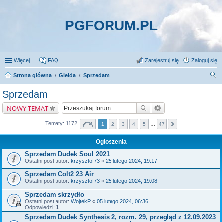
PGFORUM.PL
Więcej…
FAQ
Zarejestruj się
Zaloguj się
Strona główna
Giełda
Sprzedam
zu
Sprzedam
kaj
NOWY TEMAT
Tematy: 1172
1
2
3
4
5
…
47
Ogłoszenia
Sprzedam Dudek Soul 2021
Ostatni post autor:
krzysztof73
«
25 lutego 2024, 19:17
Sprzedam Colt2 23 Air
Ostatni post autor:
krzysztof73
«
25 lutego 2024, 19:08
Sprzedam skrzydło
Ostatni post autor:
WojtekP
«
05 lutego 2024, 06:36
Odpowiedzi:
1
Sprzedam Dudek Synthesis 2, rozm. 29, przegląd z 12.09.2023