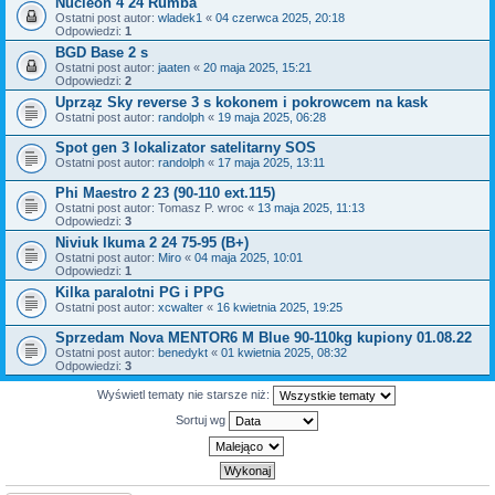
Nucleon 4 24 Rumba
Ostatni post autor:
wladek1
«
04 czerwca 2025, 20:18
Odpowiedzi:
1
BGD Base 2 s
Ostatni post autor:
jaaten
«
20 maja 2025, 15:21
Odpowiedzi:
2
Uprząz Sky reverse 3 s kokonem i pokrowcem na kask
Ostatni post autor:
randolph
«
19 maja 2025, 06:28
Spot gen 3 lokalizator satelitarny SOS
Ostatni post autor:
randolph
«
17 maja 2025, 13:11
Phi Maestro 2 23 (90-110 ext.115)
Ostatni post autor:
Tomasz P. wroc
«
13 maja 2025, 11:13
Odpowiedzi:
3
Niviuk Ikuma 2 24 75-95 (B+)
Ostatni post autor:
Miro
«
04 maja 2025, 10:01
Odpowiedzi:
1
Kilka paralotni PG i PPG
Ostatni post autor:
xcwalter
«
16 kwietnia 2025, 19:25
Sprzedam Nova MENTOR6 M Blue 90-110kg kupiony 01.08.22
Ostatni post autor:
benedykt
«
01 kwietnia 2025, 08:32
Odpowiedzi:
3
Wyświetl tematy nie starsze niż:
Sortuj wg