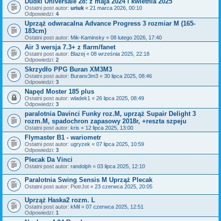
Dudki Universale 28: z maja 2024 i kwietnia 2025
Ostatni post autor:
uriuk
«
21 marca 2026, 00:10
Odpowiedzi:
4
Uprząż odwracalna Advance Progress 3 rozmiar M (165-
183cm)
Ostatni post autor:
Mik-Kaminsky
«
08 lutego 2026, 17:40
Air 3 wersja 7.3+ z flarm/fanet
Ostatni post autor:
Blazej
«
08 września 2025, 22:18
Odpowiedzi:
2
Skrzydło PPG Buran XM3M3
Ostatni post autor:
Buranx3m3
«
30 lipca 2025, 08:46
Odpowiedzi:
3
Napęd Moster 185 plus
Ostatni post autor:
wladek1
«
26 lipca 2025, 08:49
Odpowiedzi:
3
paralotnia Davinci Funky roz.M, uprząż Supair Delight 3
rozm.M, spadochron zapasowy 2018r, +reszta szpeju
Ostatni post autor:
kris
«
12 lipca 2025, 13:00
Flymaster B1 - wariometr
Ostatni post autor:
ugryzek
«
07 lipca 2025, 10:59
Odpowiedzi:
3
Plecak Da Vinci
Ostatni post autor:
randolph
«
03 lipca 2025, 12:10
Paralotnia Swing Sensis M Uprząż Plecak
Ostatni post autor:
PiotrJot
«
23 czerwca 2025, 20:05
Uprząż Haska2 rozm. L
Ostatni post autor:
kMil
«
07 czerwca 2025, 12:51
Odpowiedzi:
1