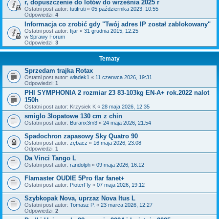
r, dopuszczenie do lotów do września 2025 r
Ostatni post autor:
tutifruti
«
05 października 2023, 10:55
Odpowiedzi:
4
Informacja co zrobić gdy "Twój adres IP został zablokowany"
Ostatni post autor:
fijar
«
31 grudnia 2015, 12:25
w
Sprawy Forum
Odpowiedzi:
3
Tematy
Sprzedam trajka Rotax
Ostatni post autor:
wladek1
«
11 czerwca 2026, 19:31
Odpowiedzi:
1
PHI SYMPHONIA 2 rozmiar 23 83-103kg EN-A+ rok.2022 nalot
150h
Ostatni post autor:
Krzysiek K
«
28 maja 2026, 12:35
smiglo 3lopatowe 130 cm z chin
Ostatni post autor:
Buranx3m3
«
24 maja 2026, 21:54
Spadochron zapasowy Sky Quatro 90
Ostatni post autor:
zębacz
«
16 maja 2026, 23:08
Odpowiedzi:
1
Da Vinci Tango L
Ostatni post autor:
randolph
«
09 maja 2026, 16:12
Flamaster OUDIE 5Pro flar fanet+
Ostatni post autor:
PioterFly
«
07 maja 2026, 19:12
Szybkopak Nova, uprzaz Nova Itus L
Ostatni post autor:
Tomasz P.
«
23 marca 2026, 12:27
Odpowiedzi:
2