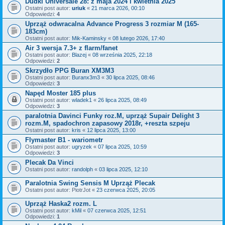
Dudki Universale 28: z maja 2024 i kwietnia 2025
Ostatni post autor:
uriuk
«
21 marca 2026, 00:10
Odpowiedzi:
4
Uprząż odwracalna Advance Progress 3 rozmiar M (165-
183cm)
Ostatni post autor:
Mik-Kaminsky
«
08 lutego 2026, 17:40
Air 3 wersja 7.3+ z flarm/fanet
Ostatni post autor:
Blazej
«
08 września 2025, 22:18
Odpowiedzi:
2
Skrzydło PPG Buran XM3M3
Ostatni post autor:
Buranx3m3
«
30 lipca 2025, 08:46
Odpowiedzi:
3
Napęd Moster 185 plus
Ostatni post autor:
wladek1
«
26 lipca 2025, 08:49
Odpowiedzi:
3
paralotnia Davinci Funky roz.M, uprząż Supair Delight 3
rozm.M, spadochron zapasowy 2018r, +reszta szpeju
Ostatni post autor:
kris
«
12 lipca 2025, 13:00
Flymaster B1 - wariometr
Ostatni post autor:
ugryzek
«
07 lipca 2025, 10:59
Odpowiedzi:
3
Plecak Da Vinci
Ostatni post autor:
randolph
«
03 lipca 2025, 12:10
Paralotnia Swing Sensis M Uprząż Plecak
Ostatni post autor:
PiotrJot
«
23 czerwca 2025, 20:05
Uprząż Haska2 rozm. L
Ostatni post autor:
kMil
«
07 czerwca 2025, 12:51
Odpowiedzi:
1