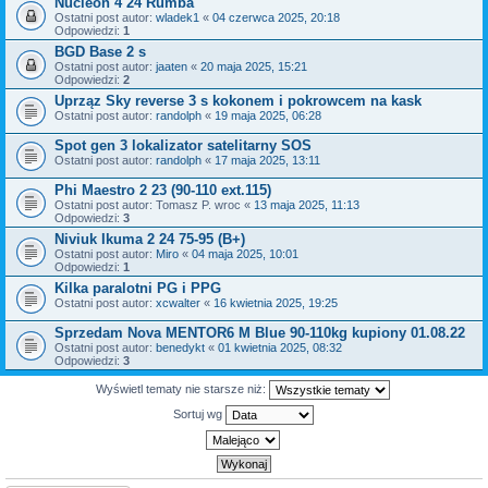
Nucleon 4 24 Rumba
Ostatni post autor:
wladek1
«
04 czerwca 2025, 20:18
Odpowiedzi:
1
BGD Base 2 s
Ostatni post autor:
jaaten
«
20 maja 2025, 15:21
Odpowiedzi:
2
Uprząz Sky reverse 3 s kokonem i pokrowcem na kask
Ostatni post autor:
randolph
«
19 maja 2025, 06:28
Spot gen 3 lokalizator satelitarny SOS
Ostatni post autor:
randolph
«
17 maja 2025, 13:11
Phi Maestro 2 23 (90-110 ext.115)
Ostatni post autor:
Tomasz P. wroc
«
13 maja 2025, 11:13
Odpowiedzi:
3
Niviuk Ikuma 2 24 75-95 (B+)
Ostatni post autor:
Miro
«
04 maja 2025, 10:01
Odpowiedzi:
1
Kilka paralotni PG i PPG
Ostatni post autor:
xcwalter
«
16 kwietnia 2025, 19:25
Sprzedam Nova MENTOR6 M Blue 90-110kg kupiony 01.08.22
Ostatni post autor:
benedykt
«
01 kwietnia 2025, 08:32
Odpowiedzi:
3
Wyświetl tematy nie starsze niż:
Sortuj wg