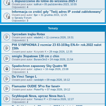
r, dopuszczenie do lotów do września 2025 r
Ostatni post autor:
tutifruti
«
05 października 2023, 10:55
Odpowiedzi:
4
Informacja co zrobić gdy "Twój adres IP został zablokowany"
Ostatni post autor:
fijar
«
31 grudnia 2015, 12:25
w
Sprawy Forum
Odpowiedzi:
3
Tematy
Sprzedam trajka Rotax
Ostatni post autor:
wladek1
«
11 czerwca 2026, 19:31
Odpowiedzi:
1
PHI SYMPHONIA 2 rozmiar 23 83-103kg EN-A+ rok.2022 nalot
150h
Ostatni post autor:
Krzysiek K
«
28 maja 2026, 12:35
smiglo 3lopatowe 130 cm z chin
Ostatni post autor:
Buranx3m3
«
24 maja 2026, 21:54
Spadochron zapasowy Sky Quatro 90
Ostatni post autor:
zębacz
«
16 maja 2026, 23:08
Odpowiedzi:
1
Da Vinci Tango L
Ostatni post autor:
randolph
«
09 maja 2026, 16:12
Flamaster OUDIE 5Pro flar fanet+
Ostatni post autor:
PioterFly
«
07 maja 2026, 19:12
Szybkopak Nova, uprzaz Nova Itus L
Ostatni post autor:
Tomasz P.
«
23 marca 2026, 12:27
Odpowiedzi:
2