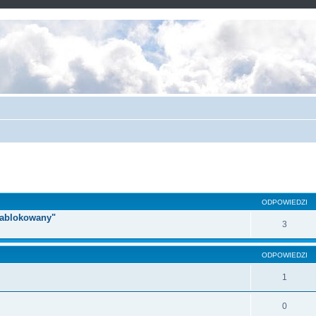
ODPOWIEDZI
 zablokowany"
3
ODPOWIEDZI
1
0