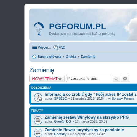
PGFORUM.PL
Dyskusje o paralotniach pod każdą postacią
Więcej…
FAQ
Strona główna
Giełda
Zamienię
Zamienię
NOWY TEMAT
OGŁOSZENIA
Informacja co zrobić gdy "Twój adres IP został
autor:
SP8EBC
» 31 grudnia 2015, 10:54 » w
Sprawy Forum
TEMATY
Zamienię zestaw Winylowy na skrzydło PPG
autor:
GreeN_DG
» 17 marca 2025, 20:39
Zamienie Rower turystyczny za paralotnie
autor:
Rootsky
» 02 sierpnia 2022, 14:42