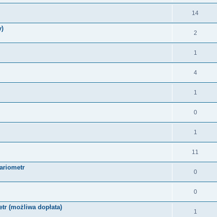
14
y)
2
1
4
1
0
1
11
ariometr
0
0
tr (możliwa dopłata)
1