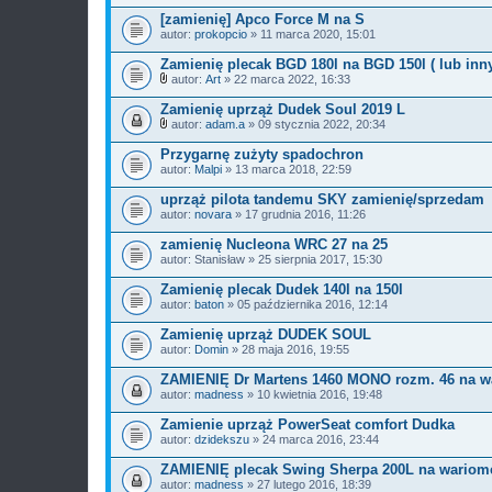
[zamienię] Apco Force M na S
autor:
prokopcio
» 11 marca 2020, 15:01
Zamienię plecak BGD 180l na BGD 150l ( lub inn
autor:
Art
» 22 marca 2022, 16:33
Z
a
Zamienię uprząż Dudek Soul 2019 L
ł
autor:
adam.a
» 09 stycznia 2022, 20:34
ą
Z
c
a
Przygarnę zużyty spadochron
z
ł
autor:
n
Malpi
» 13 marca 2018, 22:59
ą
i
c
k
uprząż pilota tandemu SKY zamienię/sprzedam
z
i
autor:
n
novara
» 17 grudnia 2016, 11:26
i
k
zamienię Nucleona WRC 27 na 25
i
autor:
Stanisław
» 25 sierpnia 2017, 15:30
Zamienię plecak Dudek 140l na 150l
autor:
baton
» 05 października 2016, 12:14
Zamienię uprząż DUDEK SOUL
autor:
Domin
» 28 maja 2016, 19:55
ZAMIENIĘ Dr Martens 1460 MONO rozm. 46 na w
autor:
madness
» 10 kwietnia 2016, 19:48
Zamienie uprząż PowerSeat comfort Dudka
autor:
dzidekszu
» 24 marca 2016, 23:44
ZAMIENIĘ plecak Swing Sherpa 200L na wariome
autor:
madness
» 27 lutego 2016, 18:39