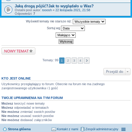
Jaką drogą pójść?Jak to wyglądało u Was?
Ostatni post autor:
tooosh
«
22 listopada 2021, 21:58
Odpowiedzi:
7
Wyświetl tematy nie starsze niż:
Sortuj wg
NOWY TEMAT
Tematy: 99
1
2
3
4
Przejdź do
KTO JEST ONLINE
Użytkownicy przeglądający to forum: Obecnie na forum nie ma żadnego
zarejestrowanego użytkownika i 1 gość
TWOJE UPRAWNIENIA NA TYM FORUM
Możesz
tworzyć nowe tematy
Możesz
odpowiadać w tematach
Nie możesz
zmieniać swoich postów
Nie możesz
usuwać swoich postów
Nie możesz
dodawać załączników
Strona główna
Kontakt z nami
Zespół administracyjny