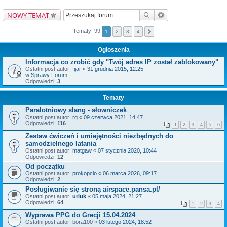
NOWY TEMAT
Tematy: 99
1
2
3
4
Ogłoszenia
Informacja co zrobić gdy "Twój adres IP został zablokowany"
Ostatni post autor:
fijar
«
31 grudnia 2015, 12:25
w
Sprawy Forum
Odpowiedzi:
3
Tematy
Paralotniowy slang - słowniczek
Ostatni post autor:
rg
«
09 czerwca 2021, 14:47
Odpowiedzi:
116
1
2
3
4
5
6
Zestaw ćwiczeń i umiejętności niezbędnych do
samodzielnego latania
Ostatni post autor:
matgaw
«
07 stycznia 2020, 10:44
Odpowiedzi:
12
Od początku
Ostatni post autor:
prokopcio
«
06 marca 2026, 09:17
Odpowiedzi:
2
Posługiwanie się stroną airspace.pansa.pl/
Ostatni post autor:
uriuk
«
05 maja 2024, 21:27
Odpowiedzi:
64
1
2
3
4
Wyprawa PPG do Grecji 15.04.2024
Ostatni post autor:
bora100
«
03 lutego 2024, 18:52