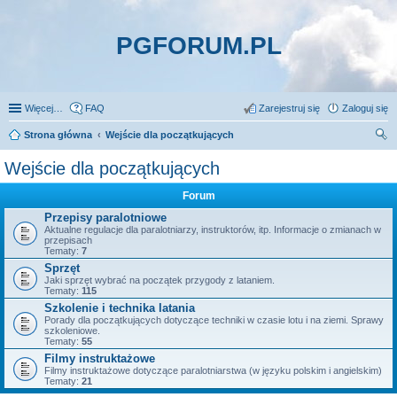
PGFORUM.PL
Więcej…
FAQ
Zarejestruj się
Zaloguj się
Strona główna
Wejście dla początkujących
zu
Wejście dla początkujących
kaj
Forum
Przepisy paralotniowe
Aktualne regulacje dla paralotniarzy, instruktorów, itp. Informacje o zmianach w
przepisach
Tematy:
7
Sprzęt
Jaki sprzęt wybrać na początek przygody z lataniem.
Tematy:
115
Szkolenie i technika latania
Porady dla początkujących dotyczące techniki w czasie lotu i na ziemi. Sprawy
szkoleniowe.
Tematy:
55
Filmy instruktażowe
Filmy instruktażowe dotyczące paralotniarstwa (w języku polskim i angielskim)
Tematy:
21