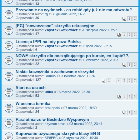
Ostatni post autor:
Kiton
«
10 stycznia 2023, 21:25
Odpowiedzi:
13
Przewianie na wydmach - co robić gdy już nie ma odwrotu?
Ostatni post autor:
rg
«
08 grudnia 2022, 14:25
Odpowiedzi:
36
1
2
[PG] "nowoczesne" skrzydła rekreacyjne
Ostatni post autor:
Zbyszek Gotkiewicz
«
20 sierpnia 2022, 07:57
Odpowiedzi:
47
1
2
3
Licencja IPPI na loty poza Polską
Ostatni post autor:
Zbyszek Gotkiewicz
«
03 lipca 2022, 22:15
Odpowiedzi:
6
NOWE skrzydło dla początkującego po kursie, co kupić??.
Ostatni post autor:
Zbyszek Gotkiewicz
«
06 czerwca 2022, 20:03
Odpowiedzi:
22
1
2
Niskie krawężniki a zachowanie skrzydeł
Ostatni post autor:
Rumun
«
03 kwietnia 2022, 12:26
Odpowiedzi:
127
1
…
4
5
6
7
Start na uszach
Ostatni post autor:
uriuk
«
16 marca 2022, 23:30
Odpowiedzi:
53
1
2
3
Wiosenna termika
Ostatni post autor:
prokopcio
«
07 marca 2022, 19:30
Odpowiedzi:
24
1
2
Paralotniarze w Beskidzie Wyspowym
Ostatni post autor:
szymon.strus
«
03 marca 2022, 23:41
Odpowiedzi:
2
Kupowanie używanego skrzydła klasy EN-B
Ostatni post autor:
SP8EBC
«
03 stycznia 2022, 10:30