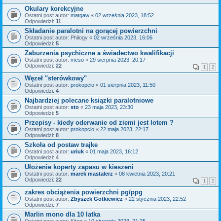
Okulary korekcyjne
Ostatni post autor:
matgaw
«
02 września 2023, 18:52
Odpowiedzi:
11
Składanie paralotni na gorącej powierzchni
Ostatni post autor:
Philogy
«
02 września 2023, 16:06
Odpowiedzi:
5
Zaburzenia psychiczne a świadectwo kwalifikacji
Ostatni post autor:
meso
«
29 sierpnia 2023, 20:17
Odpowiedzi:
22
1
2
Węzeł "sterówkowy"
Ostatni post autor:
prokopcio
«
01 sierpnia 2023, 11:50
Odpowiedzi:
4
Najbardziej polecane ksiązki paralotniowe
Ostatni post autor:
sto
«
23 maja 2023, 23:30
Odpowiedzi:
5
Przepisy - kiedy oderwanie od ziemi jest lotem ?
Ostatni post autor:
prokopcio
«
22 maja 2023, 22:17
Odpowiedzi:
8
Szkoła od postaw trajke
Ostatni post autor:
uriuk
«
01 maja 2023, 16:12
Odpowiedzi:
4
Ułożenie koperty zapasu w kieszeni
Ostatni post autor:
marek mastalerz
«
08 kwietnia 2023, 20:21
Odpowiedzi:
22
1
2
zakres obciążenia powierzchni pg/ppg
Ostatni post autor:
Zbyszek Gotkiewicz
«
22 stycznia 2023, 22:52
Odpowiedzi:
7
Marlin mono dla 10 latka