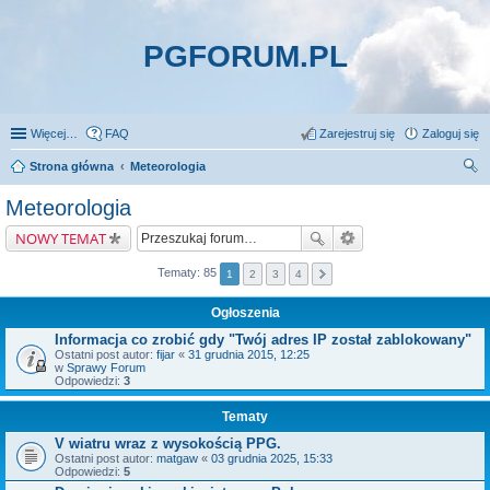
PGFORUM.PL
Więcej…
FAQ
Zarejestruj się
Zaloguj się
Strona główna
Meteorologia
zu
Meteorologia
kaj
NOWY TEMAT
Tematy: 85
1
2
3
4
Ogłoszenia
Informacja co zrobić gdy "Twój adres IP został zablokowany"
Ostatni post autor:
fijar
«
31 grudnia 2015, 12:25
w
Sprawy Forum
Odpowiedzi:
3
Tematy
V wiatru wraz z wysokością PPG.
Ostatni post autor:
matgaw
«
03 grudnia 2025, 15:33
Odpowiedzi:
5