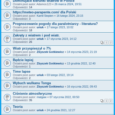
Dominujace kierunki wiatrow w Polsce
Ostatni post autor:
Adamos123
«
26 marca 2024, 19:51
Odpowiedzi:
14
https://meteo-parapente.com/ dla Polski
Ostatni post autor:
Kamil Stepien
«
16 lutego 2024, 23:15
Odpowiedzi:
3
Prognozowanie pogody dla paralotniarzy - literatura?
Ostatni post autor:
uriuk
«
17 lutego 2023, 10:02
Odpowiedzi:
18
Zakręty z wiatrem i pod wiatr.
Ostatni post autor:
uriuk
«
17 stycznia 2023, 14:12
Odpowiedzi:
26
1
2
Wiatr przyspieszył o 7%
Ostatni post autor:
Zbyszek Gotkiewicz
«
14 stycznia 2023, 21:19
Odpowiedzi:
2
Będzie lepiej
Ostatni post autor:
Zbyszek Gotkiewicz
«
13 grudnia 2022, 12:40
Odpowiedzi:
1
Time lapse
Ostatni post autor:
uriuk
«
03 lutego 2022, 19:14
Odpowiedzi:
2
Wybuch wulkanu Tonga
Ostatni post autor:
Zbyszek Gotkiewicz
«
16 stycznia 2022, 09:43
Ciśnienie atmosferyczne
Ostatni post autor:
matgaw
«
07 stycznia 2022, 00:50
Odpowiedzi:
35
1
2
Teoria
Ostatni post autor:
uriuk
«
24 grudnia 2021, 12:27