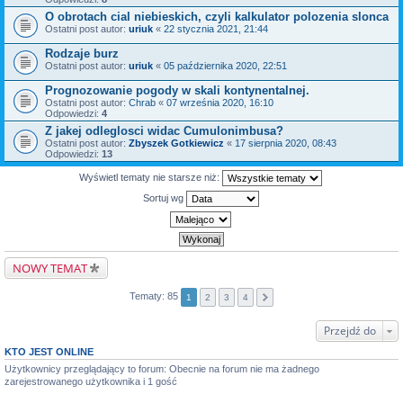
O obrotach cial niebieskich, czyli kalkulator polozenia slonca
Ostatni post autor:
uriuk
«
22 stycznia 2021, 21:44
Rodzaje burz
Ostatni post autor:
uriuk
«
05 października 2020, 22:51
Prognozowanie pogody w skali kontynentalnej.
Ostatni post autor:
Chrab
«
07 września 2020, 16:10
Odpowiedzi:
4
Z jakej odleglosci widac Cumulonimbusa?
Ostatni post autor:
Zbyszek Gotkiewicz
«
17 sierpnia 2020, 08:43
Odpowiedzi:
13
Wyświetl tematy nie starsze niż:
Sortuj wg
NOWY TEMAT
Tematy: 85
1
2
3
4
Przejdź do
KTO JEST ONLINE
Użytkownicy przeglądający to forum: Obecnie na forum nie ma żadnego
zarejestrowanego użytkownika i 1 gość