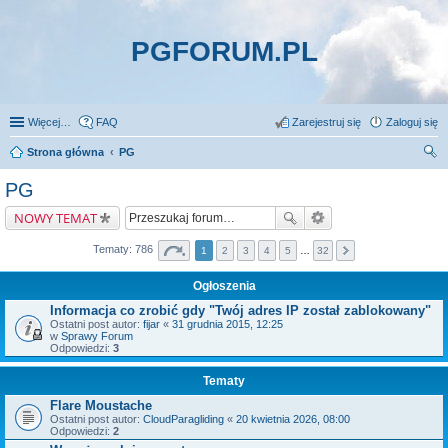
PGFORUM.PL
Więcej…
FAQ
Zarejestruj się
Zaloguj się
Strona główna
PG
zu
PG
kaj
NOWY TEMAT
Tematy: 786
1
2
3
4
5
…
32
Ogłoszenia
Informacja co zrobić gdy "Twój adres IP został zablokowany"
Ostatni post autor:
fijar
«
31 grudnia 2015, 12:25
w
Sprawy Forum
Odpowiedzi:
3
Tematy
Flare Moustache
Ostatni post autor:
CloudParagliding
«
20 kwietnia 2026, 08:00
Odpowiedzi:
2