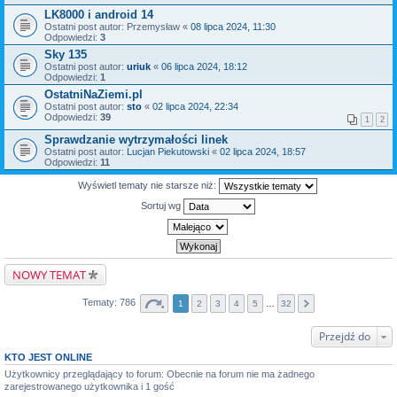
LK8000 i android 14
Ostatni post autor:
Przemysław
«
08 lipca 2024, 11:30
Odpowiedzi:
3
Sky 135
Ostatni post autor:
uriuk
«
06 lipca 2024, 18:12
Odpowiedzi:
1
OstatniNaZiemi.pl
Ostatni post autor:
sto
«
02 lipca 2024, 22:34
Odpowiedzi:
39
1
2
Sprawdzanie wytrzymałości linek
Ostatni post autor:
Lucjan Piekutowski
«
02 lipca 2024, 18:57
Odpowiedzi:
11
Wyświetl tematy nie starsze niż:
Sortuj wg
NOWY TEMAT
Tematy: 786
1
2
3
4
5
…
32
Przejdź do
KTO JEST ONLINE
Użytkownicy przeglądający to forum: Obecnie na forum nie ma żadnego
zarejestrowanego użytkownika i 1 gość