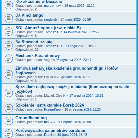
Kto aktualnie w Bassano
Ostatni post autor:
mgrzemow
«
26 maja 2025, 12:12
Odpowiedzi:
2
Da Vinci tango
Ostatni post autor:
randolph
«
14 maja 2025, 06:59
SOL Atmus3 opinie (tzw. niskie B)
Ostatni post autor:
Tomasz P.
«
14 kwietnia 2025, 22:53
Odpowiedzi:
8
Na Słowenii trzepią
Ostatni post autor:
Tomasz P.
«
27 lutego 2025, 18:59
Odpowiedzi:
12
Mechanik Paralotniowy
Ostatni post autor:
Vogel
«
08 stycznia 2025, 23:47
Zimowa saharyjska akademia groundhandligu i lotów
żaglowych
Ostatni post autor:
Pigula
«
23 grudnia 2024, 18:11
Odpowiedzi:
3
Sprzedam najlepszą książkę o lataniu (tłumaczoną na wiele
języków)
Ostatni post autor:
Maciek Cieslik
«
17 grudnia 2024, 10:51
Odpowiedzi:
1
Szkolenie instruktorskie Borsk 2024
Ostatni post autor:
PrzemKam
«
16 września 2024, 11:25
Groundhandling
Ostatni post autor:
uriuk
«
19 sierpnia 2024, 18:08
Porównywarka parametrów paralotni
Ostatni post autor:
Domin
«
30 lipca 2024, 18:45