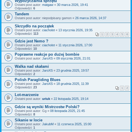
Wypożyczalnia sprzętu
Ostatni post autor:
matgaw
«
30 marca 2026, 19:41
Odpowiedzi:
6
Tandem
Ostatni post autor:
niepodpisany gamon
«
26 marca 2026, 14:37
Skrzydło na początek
Ostatni post autor:
ciacholot
«
13 stycznia 2026, 19:35
Odpowiedzi:
113
1
2
3
4
5
6
Gdzie jest Nemo ?
Ostatni post autor:
ciacholot
«
11 stycznia 2026, 17:00
Odpowiedzi:
10
Poprawne reakcje po dużej bombie
Ostatni post autor:
JaroXS
«
09 stycznia 2026, 21:01
Walka nad skałami
Ostatni post autor:
JaroXS
«
23 grudnia 2025, 19:57
Odpowiedzi:
2
Polish Paragliding Blues
Ostatni post autor:
JaroXS
«
18 grudnia 2025, 11:39
Odpowiedzi:
23
1
2
Lot-marzenie
Ostatni post autor:
uriuk
«
22 listopada 2025, 19:14
Gdzie są wyniki Mistrzostw Polski?
Ostatni post autor:
Gg
«
08 listopada 2025, 21:45
Odpowiedzi:
8
Sikanie w locie
Ostatni post autor:
JakubM
«
11 czerwca 2025, 15:00
Odpowiedzi:
1