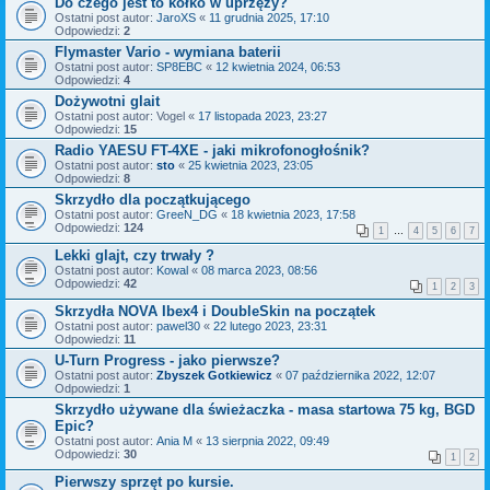
Do czego jest to kółko w uprzęży?
Ostatni post autor:
JaroXS
«
11 grudnia 2025, 17:10
Odpowiedzi:
2
Flymaster Vario - wymiana baterii
Ostatni post autor:
SP8EBC
«
12 kwietnia 2024, 06:53
Odpowiedzi:
4
Dożywotni glait
Ostatni post autor:
Vogel
«
17 listopada 2023, 23:27
Odpowiedzi:
15
Radio YAESU FT-4XE - jaki mikrofonogłośnik?
Ostatni post autor:
sto
«
25 kwietnia 2023, 23:05
Odpowiedzi:
8
Skrzydło dla początkującego
Ostatni post autor:
GreeN_DG
«
18 kwietnia 2023, 17:58
Odpowiedzi:
124
1
…
4
5
6
7
Lekki glajt, czy trwały ?
Ostatni post autor:
Kowal
«
08 marca 2023, 08:56
Odpowiedzi:
42
1
2
3
Skrzydła NOVA Ibex4 i DoubleSkin na początek
Ostatni post autor:
pawel30
«
22 lutego 2023, 23:31
Odpowiedzi:
11
U-Turn Progress - jako pierwsze?
Ostatni post autor:
Zbyszek Gotkiewicz
«
07 października 2022, 12:07
Odpowiedzi:
1
Skrzydło używane dla świeżaczka - masa startowa 75 kg, BGD
Epic?
Ostatni post autor:
Ania M
«
13 sierpnia 2022, 09:49
Odpowiedzi:
30
1
2
Pierwszy sprzęt po kursie.