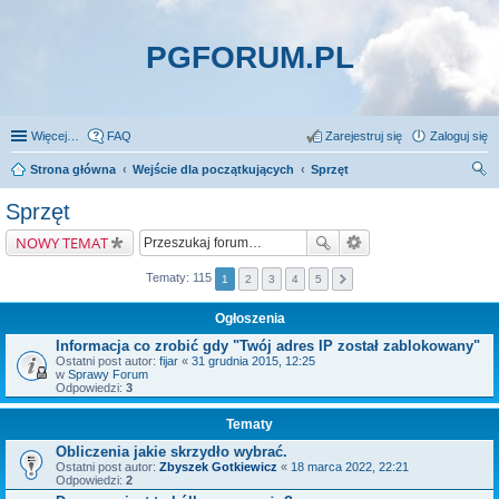
PGFORUM.PL
Więcej…
FAQ
Zarejestruj się
Zaloguj się
Strona główna
Wejście dla początkujących
Sprzęt
zu
Sprzęt
kaj
NOWY TEMAT
Tematy: 115
1
2
3
4
5
Ogłoszenia
Informacja co zrobić gdy "Twój adres IP został zablokowany"
Ostatni post autor:
fijar
«
31 grudnia 2015, 12:25
w
Sprawy Forum
Odpowiedzi:
3
Tematy
Obliczenia jakie skrzydło wybrać.
Ostatni post autor:
Zbyszek Gotkiewicz
«
18 marca 2022, 22:21
Odpowiedzi:
2