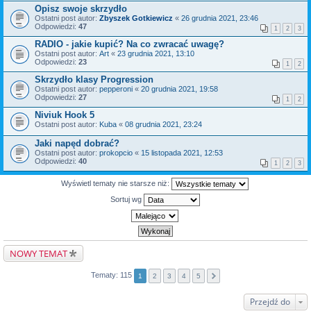
Opisz swoje skrzydło
Ostatni post autor:
Zbyszek Gotkiewicz
«
26 grudnia 2021, 23:46
Odpowiedzi:
47
1
2
3
RADIO - jakie kupić? Na co zwracać uwagę?
Ostatni post autor:
Art
«
23 grudnia 2021, 13:10
Odpowiedzi:
23
1
2
Skrzydło klasy Progression
Ostatni post autor:
pepperoni
«
20 grudnia 2021, 19:58
Odpowiedzi:
27
1
2
Niviuk Hook 5
Ostatni post autor:
Kuba
«
08 grudnia 2021, 23:24
Jaki napęd dobrać?
Ostatni post autor:
prokopcio
«
15 listopada 2021, 12:53
Odpowiedzi:
40
1
2
3
Wyświetl tematy nie starsze niż:
Sortuj wg
NOWY TEMAT
Tematy: 115
1
2
3
4
5
Przejdź do