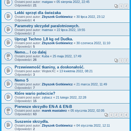
Ostatni post autor:
matgaw
«
05 sierpnia 2022, 22:45
Odpowiedzi:
21
1
2
Lekki sprzęt dla świeżaka
Ostatni post autor:
Zbyszek Gotkiewicz
«
30 lipca 2022, 23:12
Odpowiedzi:
4
Parametry skrzydeł paralotniowych.
Ostatni post autor:
matmax
«
22 lipca 2022, 19:55
Odpowiedzi:
2
Uprząż Techno 1,8 kg od Dudka.
Ostatni post autor:
Zbyszek Gotkiewicz
«
30 czerwca 2022, 11:10
Odpowiedzi:
5
Nemo... I co dalej
Ostatni post autor:
Kuba
«
25 maja 2022, 17:49
Odpowiedzi:
26
1
2
Przewiewność tkaniny, a doskonałość.
Ostatni post autor:
WojtekXC
«
13 kwietnia 2022, 08:21
Odpowiedzi:
3
Nemo 5
Ostatni post autor:
Zbyszek Gotkiewicz
«
21 marca 2022, 11:49
Odpowiedzi:
7
Które wario polecicie?
Ostatni post autor:
zębacz
«
21 lutego 2022, 22:28
Odpowiedzi:
15
Pierwsze skrzydło EN-A & EN-B
Ostatni post autor:
marek mastalerz
«
05 stycznia 2022, 02:05
Odpowiedzi:
63
1
2
3
4
Suszenie skrzydła.
Ostatni post autor:
Zbyszek Gotkiewicz
«
04 stycznia 2022, 12:11
Odpowiedzi:
2