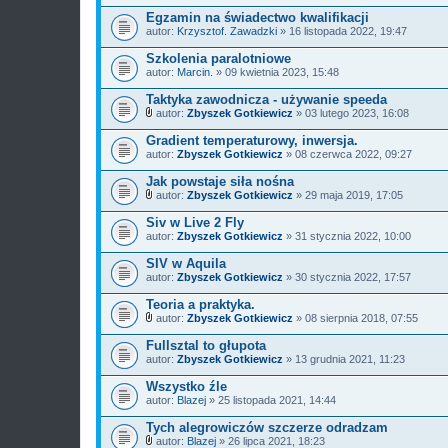
Egzamin na świadectwo kwalifikacji
autor:
Krzysztof. Zawadzki
» 16 listopada 2022, 19:47
Szkolenia paralotniowe
autor:
Marcin.
» 09 kwietnia 2023, 15:48
Taktyka zawodnicza - używanie speeda
autor:
Zbyszek Gotkiewicz
» 03 lutego 2023, 16:08
Z
a
Gradient temperaturowy, inwersja.
ł
autor:
Zbyszek Gotkiewicz
» 08 czerwca 2022, 09:27
ą
c
Jak powstaje siła nośna
z
n
autor:
Zbyszek Gotkiewicz
» 29 maja 2019, 17:05
Z
i
a
k
Siv w Live 2 Fly
ł
i
autor:
Zbyszek Gotkiewicz
» 31 stycznia 2022, 10:00
ą
c
SIV w Aquila
z
autor:
n
Zbyszek Gotkiewicz
» 30 stycznia 2022, 17:57
i
k
Teoria a praktyka.
i
autor:
Zbyszek Gotkiewicz
» 08 sierpnia 2018, 07:55
Z
a
Fullsztal to głupota
ł
autor:
Zbyszek Gotkiewicz
» 13 grudnia 2021, 11:23
ą
c
Wszystko źle
z
autor:
n
Blazej
» 25 listopada 2021, 14:44
i
k
Tych alegrowiczów szczerze odradzam
i
autor:
Blazej
» 26 lipca 2021, 18:23