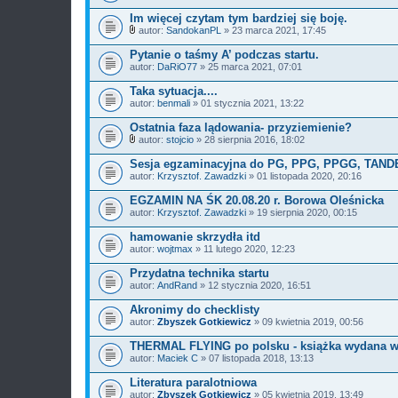
Z
a
Im więcej czytam tym bardziej się boję.
ł
autor:
SandokanPL
» 23 marca 2021, 17:45
ą
Z
c
a
Pytanie o taśmy A’ podczas startu.
z
ł
autor:
n
DaRiO77
» 25 marca 2021, 07:01
ą
i
c
k
Taka sytuacja....
z
i
autor:
n
benmali
» 01 stycznia 2021, 13:22
i
k
Ostatnia faza lądowania- przyziemienie?
i
autor:
stojcio
» 28 sierpnia 2016, 18:02
Z
a
Sesja egzaminacyjna do PG, PPG, PPGG, TAND
ł
autor:
Krzysztof. Zawadzki
» 01 listopada 2020, 20:16
ą
c
EGZAMIN NA ŚK 20.08.20 r. Borowa Oleśnicka
z
autor:
n
Krzysztof. Zawadzki
» 19 sierpnia 2020, 00:15
i
k
hamowanie skrzydła itd
i
autor:
wojtmax
» 11 lutego 2020, 12:23
Przydatna technika startu
autor:
AndRand
» 12 stycznia 2020, 16:51
Akronimy do checklisty
autor:
Zbyszek Gotkiewicz
» 09 kwietnia 2019, 00:56
THERMAL FLYING po polsku - książka wydana w 
autor:
Maciek C
» 07 listopada 2018, 13:13
Literatura paralotniowa
autor:
Zbyszek Gotkiewicz
» 05 kwietnia 2019, 13:49