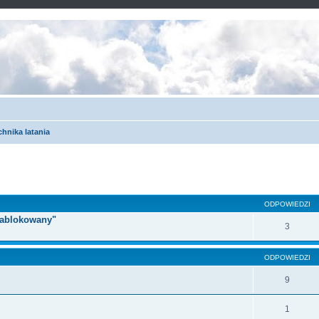
chnika latania
ODPOWIEDZI
 zablokowany"
3
ODPOWIEDZI
9
1