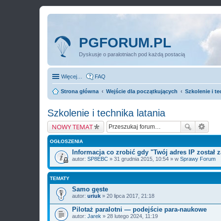
PGFORUM.PL
Dyskusje o paralotniach pod każdą postacią
Więcej…
FAQ
Strona główna
Wejście dla początkujących
Szkolenie i te
Szkolenie i technika latania
NOWY TEMAT
OGŁOSZENIA
Informacja co zrobić gdy "Twój adres IP został
autor:
SP8EBC
» 31 grudnia 2015, 10:54 » w
Sprawy Forum
TEMATY
Samo gęste
autor:
uriuk
» 20 lipca 2017, 21:18
Pilotaż paralotni — podejście para-naukowe
autor:
Jarek
» 28 lutego 2024, 11:19