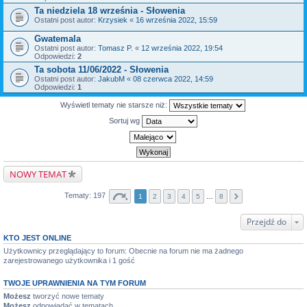
Ta niedziela 18 września - Słowenia
Ostatni post autor:
Krzysiek
«
16 września 2022, 15:59
Gwatemala
Ostatni post autor:
Tomasz P.
«
12 września 2022, 19:54
Odpowiedzi:
2
Ta sobota 11/06/2022 - Słowenia
Ostatni post autor:
JakubM
«
08 czerwca 2022, 14:59
Odpowiedzi:
1
Wyświetl tematy nie starsze niż:
Sortuj wg
NOWY TEMAT
Tematy: 197
1
2
3
4
5
…
8
Przejdź do
KTO JEST ONLINE
Użytkownicy przeglądający to forum: Obecnie na forum nie ma żadnego
zarejestrowanego użytkownika i 1 gość
TWOJE UPRAWNIENIA NA TYM FORUM
Możesz
tworzyć nowe tematy
Możesz
odpowiadać w tematach