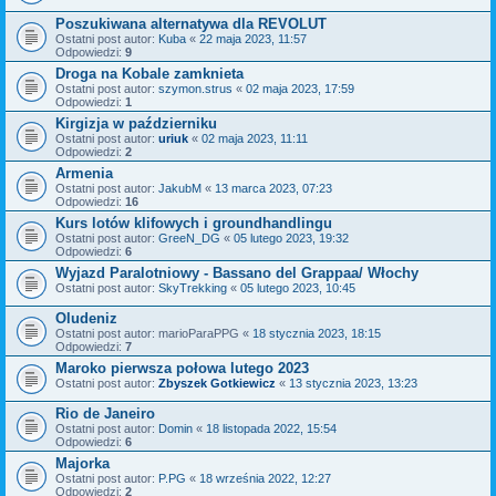
Poszukiwana alternatywa dla REVOLUT
Ostatni post autor:
Kuba
«
22 maja 2023, 11:57
Odpowiedzi:
9
Droga na Kobale zamknieta
Ostatni post autor:
szymon.strus
«
02 maja 2023, 17:59
Odpowiedzi:
1
Kirgizja w październiku
Ostatni post autor:
uriuk
«
02 maja 2023, 11:11
Odpowiedzi:
2
Armenia
Ostatni post autor:
JakubM
«
13 marca 2023, 07:23
Odpowiedzi:
16
Kurs lotów klifowych i groundhandlingu
Ostatni post autor:
GreeN_DG
«
05 lutego 2023, 19:32
Odpowiedzi:
6
Wyjazd Paralotniowy - Bassano del Grappaa/ Włochy
Ostatni post autor:
SkyTrekking
«
05 lutego 2023, 10:45
Oludeniz
Ostatni post autor:
marioParaPPG
«
18 stycznia 2023, 18:15
Odpowiedzi:
7
Maroko pierwsza połowa lutego 2023
Ostatni post autor:
Zbyszek Gotkiewicz
«
13 stycznia 2023, 13:23
Rio de Janeiro
Ostatni post autor:
Domin
«
18 listopada 2022, 15:54
Odpowiedzi:
6
Majorka
Ostatni post autor:
P.PG
«
18 września 2022, 12:27
Odpowiedzi:
2