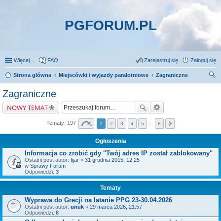
PGFORUM.PL
Więcej…
FAQ
Zarejestruj się
Zaloguj się
Strona główna
Miejscówki i wyjazdy paralotniowe
Zagraniczne
zu
Zagraniczne
kaj
NOWY TEMAT
Tematy: 197
1
2
3
4
5
…
8
Ogłoszenia
Informacja co zrobić gdy "Twój adres IP został zablokowany"
Ostatni post autor:
fijar
«
31 grudnia 2015, 12:25
w
Sprawy Forum
Odpowiedzi:
3
Tematy
Wyprawa do Grecji na latanie PPG 23-30.04.2026
Ostatni post autor:
uriuk
«
29 marca 2026, 21:57
Odpowiedzi:
8