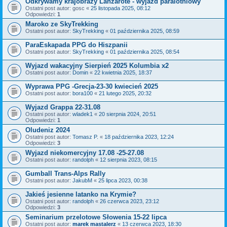
Odkrywamy krajobrazy Lanzarote - wyjazd paralotniowy
Ostatni post autor:
gosc
«
25 listopada 2025, 08:12
Odpowiedzi:
1
Maroko ze SkyTrekking
Ostatni post autor:
SkyTrekking
«
01 października 2025, 08:59
ParaEskapada PPG do Hiszpanii
Ostatni post autor:
SkyTrekking
«
01 października 2025, 08:54
Wyjazd wakacyjny Sierpień 2025 Kolumbia x2
Ostatni post autor:
Domin
«
22 kwietnia 2025, 18:37
Wyprawa PPG -Grecja-23-30 kwiecień 2025
Ostatni post autor:
bora100
«
21 lutego 2025, 20:32
Wyjazd Grappa 22-31.08
Ostatni post autor:
wladek1
«
20 sierpnia 2024, 20:51
Odpowiedzi:
1
Oludeniz 2024
Ostatni post autor:
Tomasz P.
«
18 października 2023, 12:24
Odpowiedzi:
3
Wyjazd niekomercyjny 17.08 -25-27.08
Ostatni post autor:
randolph
«
12 sierpnia 2023, 08:15
Gumball Trans-Alps Rally
Ostatni post autor:
JakubM
«
25 lipca 2023, 00:38
Jakieś jesienne latanko na Krymie?
Ostatni post autor:
randolph
«
26 czerwca 2023, 23:12
Odpowiedzi:
3
Seminarium przelotowe Słowenia 15-22 lipca
Ostatni post autor:
marek mastalerz
«
13 czerwca 2023, 18:30