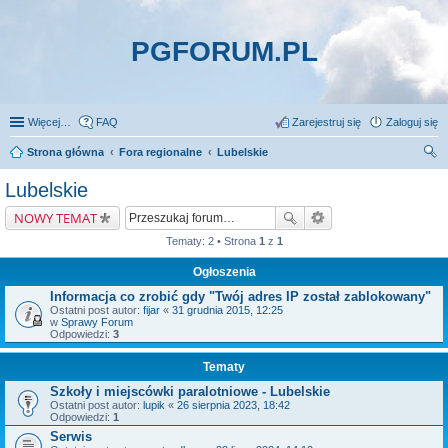
PGFORUM.PL
Więcej…
FAQ
Zarejestruj się
Zaloguj się
Strona główna
Fora regionalne
Lubelskie
zu
Lubelskie
kaj
NOWY TEMAT
Tematy: 2 • Strona
1
z
1
Ogłoszenia
Informacja co zrobić gdy "Twój adres IP został zablokowany"
Ostatni post autor:
fijar
«
31 grudnia 2015, 12:25
w
Sprawy Forum
Odpowiedzi:
3
Tematy
Szkoły i miejscówki paralotniowe - Lubelskie
Ostatni post autor:
lupik
«
26 sierpnia 2023, 18:42
Odpowiedzi:
1
Serwis