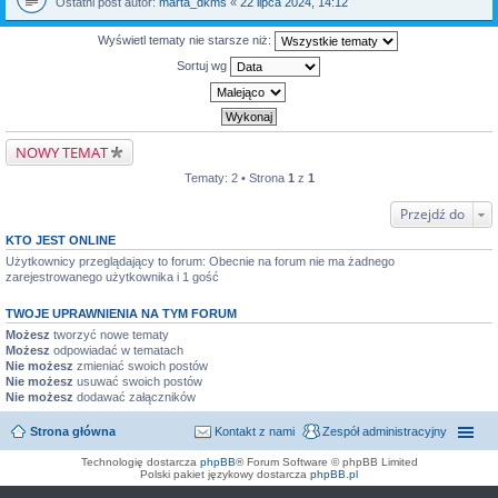
Ostatni post autor:
marta_dkms
«
22 lipca 2024, 14:12
Wyświetl tematy nie starsze niż:
Sortuj wg
NOWY TEMAT
Tematy: 2 • Strona
1
z
1
Przejdź do
KTO JEST ONLINE
Użytkownicy przeglądający to forum: Obecnie na forum nie ma żadnego
zarejestrowanego użytkownika i 1 gość
TWOJE UPRAWNIENIA NA TYM FORUM
Możesz
tworzyć nowe tematy
Możesz
odpowiadać w tematach
Nie możesz
zmieniać swoich postów
Nie możesz
usuwać swoich postów
Nie możesz
dodawać załączników
Strona główna
Kontakt z nami
Zespół administracyjny
Technologię dostarcza
phpBB
® Forum Software © phpBB Limited
Polski pakiet językowy dostarcza
phpBB.pl