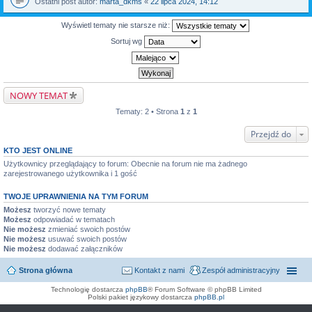
Ostatni post autor:
marta_dkms
«
22 lipca 2024, 14:12
Wyświetl tematy nie starsze niż:
Sortuj wg
NOWY TEMAT
Tematy: 2 • Strona
1
z
1
Przejdź do
KTO JEST ONLINE
Użytkownicy przeglądający to forum: Obecnie na forum nie ma żadnego
zarejestrowanego użytkownika i 1 gość
TWOJE UPRAWNIENIA NA TYM FORUM
Możesz
tworzyć nowe tematy
Możesz
odpowiadać w tematach
Nie możesz
zmieniać swoich postów
Nie możesz
usuwać swoich postów
Nie możesz
dodawać załączników
Strona główna
Kontakt z nami
Zespół administracyjny
Technologię dostarcza
phpBB
® Forum Software © phpBB Limited
Polski pakiet językowy dostarcza
phpBB.pl