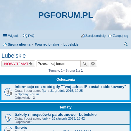
PGFORUM.PL
Więcej…
FAQ
Zarejestruj się
Zaloguj się
Strona główna
Fora regionalne
Lubelskie
zu
Lubelskie
kaj
NOWY TEMAT
Tematy: 2 • Strona
1
z
1
Ogłoszenia
Informacja co zrobić gdy "Twój adres IP został zablokowany"
Ostatni post autor:
fijar
«
31 grudnia 2015, 12:25
w
Sprawy Forum
Odpowiedzi:
3
Tematy
Szkoły i miejscówki paralotniowe - Lubelskie
Ostatni post autor:
lupik
«
26 sierpnia 2023, 18:42
Odpowiedzi:
1
Serwis