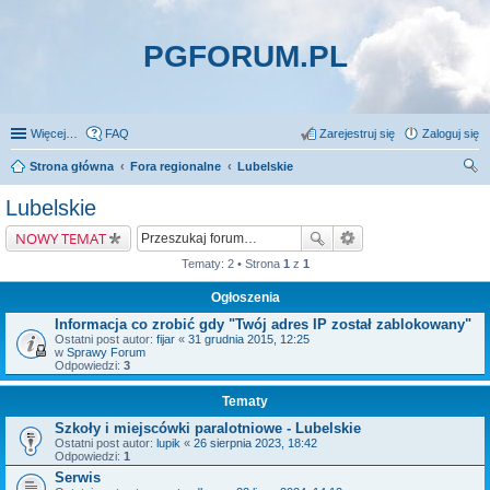
PGFORUM.PL
Więcej…
FAQ
Zarejestruj się
Zaloguj się
Strona główna
Fora regionalne
Lubelskie
zu
Lubelskie
kaj
NOWY TEMAT
Tematy: 2 • Strona
1
z
1
Ogłoszenia
Informacja co zrobić gdy "Twój adres IP został zablokowany"
Ostatni post autor:
fijar
«
31 grudnia 2015, 12:25
w
Sprawy Forum
Odpowiedzi:
3
Tematy
Szkoły i miejscówki paralotniowe - Lubelskie
Ostatni post autor:
lupik
«
26 sierpnia 2023, 18:42
Odpowiedzi:
1
Serwis