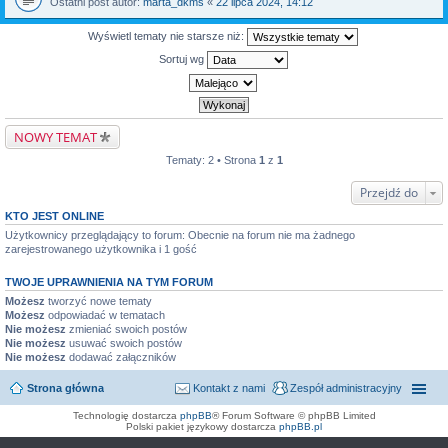
Ostatni post autor:
marta_dkms
«
22 lipca 2024, 14:12
Wyświetl tematy nie starsze niż:
Sortuj wg
NOWY TEMAT
Tematy: 2 • Strona
1
z
1
Przejdź do
KTO JEST ONLINE
Użytkownicy przeglądający to forum: Obecnie na forum nie ma żadnego
zarejestrowanego użytkownika i 1 gość
TWOJE UPRAWNIENIA NA TYM FORUM
Możesz
tworzyć nowe tematy
Możesz
odpowiadać w tematach
Nie możesz
zmieniać swoich postów
Nie możesz
usuwać swoich postów
Nie możesz
dodawać załączników
Strona główna
Kontakt z nami
Zespół administracyjny
Technologię dostarcza
phpBB
® Forum Software © phpBB Limited
Polski pakiet językowy dostarcza
phpBB.pl