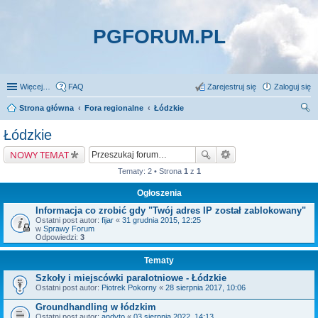
PGFORUM.PL
Więcej…
FAQ
Zarejestruj się
Zaloguj się
Strona główna
Fora regionalne
Łódzkie
zu
Łódzkie
kaj
NOWY TEMAT
Tematy: 2 • Strona
1
z
1
Ogłoszenia
Informacja co zrobić gdy "Twój adres IP został zablokowany"
Ostatni post autor:
fijar
«
31 grudnia 2015, 12:25
w
Sprawy Forum
Odpowiedzi:
3
Tematy
Szkoły i miejscówki paralotniowe - Łódzkie
Ostatni post autor:
Piotrek Pokorny
«
28 sierpnia 2017, 10:06
Groundhandling w łódzkim
Ostatni post autor:
andyto
«
03 sierpnia 2022, 14:13