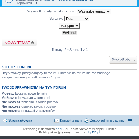
Odpowiedzi:
3
Wyświetl tematy nie starsze niż:
Sortuj wg
NOWY TEMAT
Tematy: 2 • Strona
1
z
1
Przejdź do
KTO JEST ONLINE
Użytkownicy przeglądający to forum: Obecnie na forum nie ma żadnego
zarejestrowanego użytkownika i 1 gość
TWOJE UPRAWNIENIA NA TYM FORUM
Możesz
tworzyć nowe tematy
Możesz
odpowiadać w tematach
Nie możesz
zmieniać swoich postów
Nie możesz
usuwać swoich postów
Nie możesz
dodawać załączników
Strona główna
Kontakt z nami
Zespół administracyjny
Technologię dostarcza
phpBB
® Forum Software © phpBB Limited
Polski pakiet językowy dostarcza
phpBB.pl