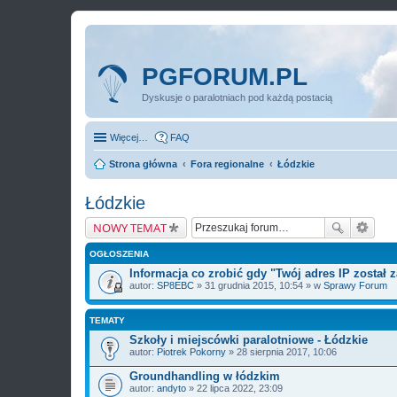
PGFORUM.PL
Dyskusje o paralotniach pod każdą postacią
Więcej…
FAQ
Strona główna
Fora regionalne
Łódzkie
Łódzkie
NOWY TEMAT
OGŁOSZENIA
Informacja co zrobić gdy "Twój adres IP został
autor:
SP8EBC
» 31 grudnia 2015, 10:54 » w
Sprawy Forum
TEMATY
Szkoły i miejscówki paralotniowe - Łódzkie
autor:
Piotrek Pokorny
» 28 sierpnia 2017, 10:06
Groundhandling w łódzkim
autor:
andyto
» 22 lipca 2022, 23:09