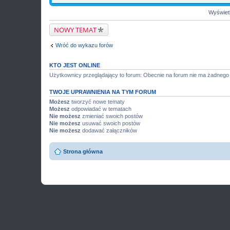
Wyświetl
NOWY TEMAT
Wróć do wykazu forów
KTO JEST ONLINE
Użytkownicy przeglądający to forum: Obecnie na forum nie ma żadnego
TWOJE UPRAWNIENIA NA TYM FORUM
Możesz
tworzyć nowe tematy
Możesz
odpowiadać w tematach
Nie możesz
zmieniać swoich postów
Nie możesz
usuwać swoich postów
Nie możesz
dodawać załączników
Strona główna