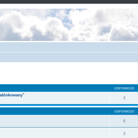
ODPOWIEDZI
 zablokowany"
3
ODPOWIEDZI
0
3