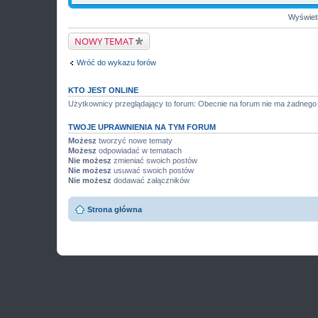
Wyświetl
NOWY TEMAT
Wróć do wykazu forów
KTO JEST ONLINE
Użytkownicy przeglądający to forum: Obecnie na forum nie ma żadnego
TWOJE UPRAWNIENIA NA TYM FORUM
Możesz
tworzyć nowe tematy
Możesz
odpowiadać w tematach
Nie możesz
zmieniać swoich postów
Nie możesz
usuwać swoich postów
Nie możesz
dodawać załączników
Strona główna