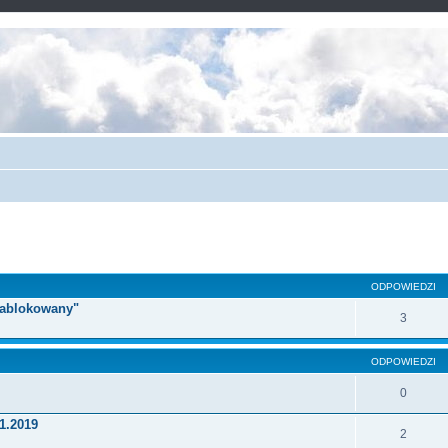
ODPOWIEDZI
 zablokowany"
3
ODPOWIEDZI
0
1.2019
2