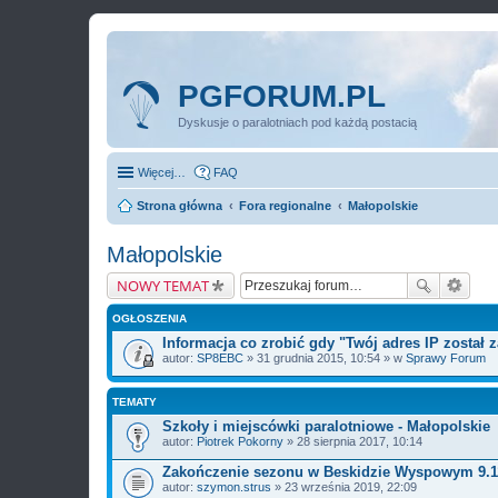
PGFORUM.PL
Dyskusje o paralotniach pod każdą postacią
Więcej…
FAQ
Strona główna
Fora regionalne
Małopolskie
Małopolskie
NOWY TEMAT
OGŁOSZENIA
Informacja co zrobić gdy "Twój adres IP został
autor:
SP8EBC
» 31 grudnia 2015, 10:54 » w
Sprawy Forum
TEMATY
Szkoły i miejscówki paralotniowe - Małopolskie
autor:
Piotrek Pokorny
» 28 sierpnia 2017, 10:14
Zakończenie sezonu w Beskidzie Wyspowym 9.1
autor:
szymon.strus
» 23 września 2019, 22:09