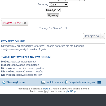
Sortuj wg
NOWY TEMAT
Tematy: 1 • Strona
1
z
1
Przejdź do
KTO JEST ONLINE
Użytkownicy przeglądający to forum: Obecnie na forum nie ma żadnego
zarejestrowanego użytkownika i 1 gość
TWOJE UPRAWNIENIA NA TYM FORUM
Możesz
tworzyć nowe tematy
Możesz
odpowiadać w tematach
Nie możesz
zmieniać swoich postów
Nie możesz
usuwać swoich postów
Nie możesz
dodawać załączników
Strona główna
Kontakt z nami
Zespół administracyjny
Technologię dostarcza
phpBB
® Forum Software © phpBB Limited
Polski pakiet językowy dostarcza
phpBB.pl