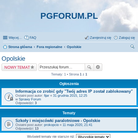
PGFORUM.PL
Więcej…
FAQ
Zarejestruj się
Zaloguj się
Strona główna
Fora regionalne
Opolskie
zu
Opolskie
kaj
NOWY TEMAT
Tematy: 1 • Strona
1
z
1
Ogłoszenia
Informacja co zrobić gdy "Twój adres IP został zablokowany"
Ostatni post autor:
fijar
«
31 grudnia 2015, 12:25
w
Sprawy Forum
Odpowiedzi:
3
Tematy
Szkoły i miejscówki paralotniowe - Opolskie
Ostatni post autor:
prokopcio
«
11 maja 2020, 21:41
Odpowiedzi:
13
Wyświetl tematy nie starsze niż: