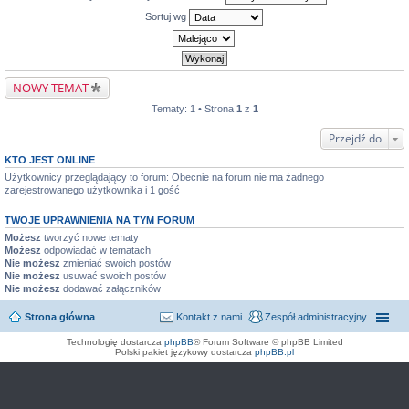
Sortuj wg
NOWY TEMAT
Tematy: 1 • Strona
1
z
1
Przejdź do
KTO JEST ONLINE
Użytkownicy przeglądający to forum: Obecnie na forum nie ma żadnego
zarejestrowanego użytkownika i 1 gość
TWOJE UPRAWNIENIA NA TYM FORUM
Możesz
tworzyć nowe tematy
Możesz
odpowiadać w tematach
Nie możesz
zmieniać swoich postów
Nie możesz
usuwać swoich postów
Nie możesz
dodawać załączników
Strona główna
Kontakt z nami
Zespół administracyjny
Technologię dostarcza
phpBB
® Forum Software © phpBB Limited
Polski pakiet językowy dostarcza
phpBB.pl