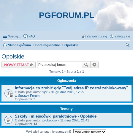
PGFORUM.PL
Więcej…
FAQ
Zarejestruj się
Zaloguj się
Strona główna
Fora regionalne
Opolskie
zu
Opolskie
kaj
NOWY TEMAT
Tematy: 1 • Strona
1
z
1
Ogłoszenia
Informacja co zrobić gdy "Twój adres IP został zablokowany"
Ostatni post autor:
fijar
«
31 grudnia 2015, 12:25
w
Sprawy Forum
Odpowiedzi:
3
Tematy
Szkoły i miejscówki paralotniowe - Opolskie
Ostatni post autor:
prokopcio
«
11 maja 2020, 21:41
Odpowiedzi:
13
Wyświetl tematy nie starsze niż: