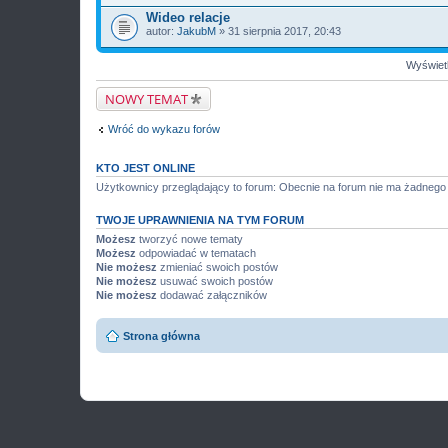
Wideo relacje
autor:
JakubM
» 31 sierpnia 2017, 20:43
Wyświetl
NOWY TEMAT
Wróć do wykazu forów
KTO JEST ONLINE
Użytkownicy przeglądający to forum: Obecnie na forum nie ma żadnego
TWOJE UPRAWNIENIA NA TYM FORUM
Możesz
tworzyć nowe tematy
Możesz
odpowiadać w tematach
Nie możesz
zmieniać swoich postów
Nie możesz
usuwać swoich postów
Nie możesz
dodawać załączników
Strona główna