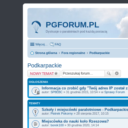
PGFORUM.PL
Dyskusje o paralotniach pod każdą postacią
Więcej…
FAQ
Strona główna
Fora regionalne
Podkarpackie
Podkarpackie
NOWY TEMAT
OGŁOSZENIA
Informacja co zrobić gdy "Twój adres IP został
autor:
SP8EBC
» 31 grudnia 2015, 10:54 » w
Sprawy Forum
TEMATY
Szkoły i miejscówki paralotniowe - Podkarpacki
autor:
Piotrek Pokorny
» 28 sierpnia 2017, 10:15
Miejscówka do nauki koło Rzeszowa?
autor:
borek100
» 30 grudnia 2020, 14:14