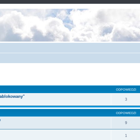
ODPOWIEDZI
 zablokowany"
3
ODPOWIEDZI
e
9
1