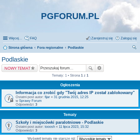
PGFORUM.PL
Więcej…
FAQ
Zarejestruj się
Zaloguj się
Strona główna
Fora regionalne
Podlaskie
zu
Podlaskie
kaj
NOWY TEMAT
Tematy: 1 • Strona
1
z
1
Ogłoszenia
Informacja co zrobić gdy "Twój adres IP został zablokowany"
Ostatni post autor:
fijar
«
31 grudnia 2015, 12:25
w
Sprawy Forum
Odpowiedzi:
3
Tematy
Szkoły i miejscówki paralotniowe - Podlaskie
Ostatni post autor:
tooosh
«
11 lipca 2023, 15:32
Odpowiedzi:
3
Wyświetl tematy nie starsze niż: