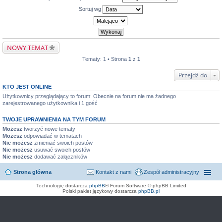
Sortuj wg
NOWY TEMAT
Tematy: 1 • Strona
1
z
1
Przejdź do
KTO JEST ONLINE
Użytkownicy przeglądający to forum: Obecnie na forum nie ma żadnego
zarejestrowanego użytkownika i 1 gość
TWOJE UPRAWNIENIA NA TYM FORUM
Możesz
tworzyć nowe tematy
Możesz
odpowiadać w tematach
Nie możesz
zmieniać swoich postów
Nie możesz
usuwać swoich postów
Nie możesz
dodawać załączników
Strona główna
Kontakt z nami
Zespół administracyjny
Technologię dostarcza
phpBB
® Forum Software © phpBB Limited
Polski pakiet językowy dostarcza
phpBB.pl