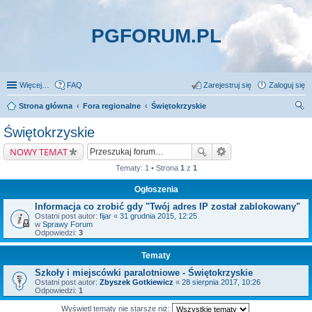
PGFORUM.PL
Więcej…
FAQ
Zarejestruj się
Zaloguj się
Strona główna
Fora regionalne
Świętokrzyskie
zu
Świętokrzyskie
kaj
NOWY TEMAT
Tematy: 1 • Strona
1
z
1
Ogłoszenia
Informacja co zrobić gdy "Twój adres IP został zablokowany"
Ostatni post autor:
fijar
«
31 grudnia 2015, 12:25
w
Sprawy Forum
Odpowiedzi:
3
Tematy
Szkoły i miejscówki paralotniowe - Świętokrzyskie
Ostatni post autor:
Zbyszek Gotkiewicz
«
28 sierpnia 2017, 10:26
Odpowiedzi:
1
Wyświetl tematy nie starsze niż: