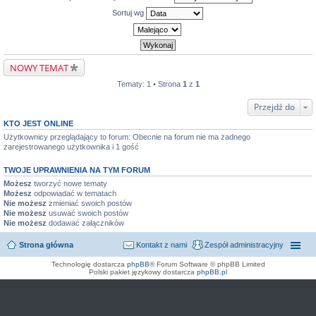
Sortuj wg
NOWY TEMAT
Tematy: 1 • Strona
1
z
1
Przejdź do
KTO JEST ONLINE
Użytkownicy przeglądający to forum: Obecnie na forum nie ma żadnego
zarejestrowanego użytkownika i 1 gość
TWOJE UPRAWNIENIA NA TYM FORUM
Możesz
tworzyć nowe tematy
Możesz
odpowiadać w tematach
Nie możesz
zmieniać swoich postów
Nie możesz
usuwać swoich postów
Nie możesz
dodawać załączników
Strona główna
Kontakt z nami
Zespół administracyjny
Technologię dostarcza
phpBB
® Forum Software © phpBB Limited
Polski pakiet językowy dostarcza
phpBB.pl