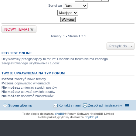
Sortuj wg
NOWY TEMAT
Tematy: 1 • Strona
1
z
1
Przejdź do
KTO JEST ONLINE
Użytkownicy przeglądający to forum: Obecnie na forum nie ma żadnego
zarejestrowanego użytkownika i 1 gość
TWOJE UPRAWNIENIA NA TYM FORUM
Możesz
tworzyć nowe tematy
Możesz
odpowiadać w tematach
Nie możesz
zmieniać swoich postów
Nie możesz
usuwać swoich postów
Nie możesz
dodawać załączników
Strona główna
Kontakt z nami
Zespół administracyjny
Technologię dostarcza
phpBB
® Forum Software © phpBB Limited
Polski pakiet językowy dostarcza
phpBB.pl