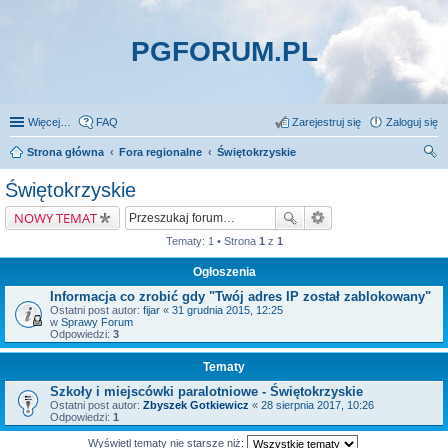
PGFORUM.PL
Więcej…
FAQ
Zarejestruj się
Zaloguj się
Strona główna
Fora regionalne
Świętokrzyskie
zu
Świętokrzyskie
kaj
NOWY TEMAT
Tematy: 1 • Strona
1
z
1
Ogłoszenia
Informacja co zrobić gdy "Twój adres IP został zablokowany"
Ostatni post autor:
fijar
«
31 grudnia 2015, 12:25
w
Sprawy Forum
Odpowiedzi:
3
Tematy
Szkoły i miejscówki paralotniowe - Świętokrzyskie
Ostatni post autor:
Zbyszek Gotkiewicz
«
28 sierpnia 2017, 10:26
Odpowiedzi:
1
Wyświetl tematy nie starsze niż: