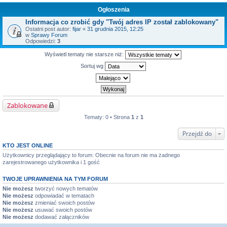
Ogłoszenia
Informacja co zrobić gdy "Twój adres IP został zablokowany"
Ostatni post autor:
fijar
«
31 grudnia 2015, 12:25
w
Sprawy Forum
Odpowiedzi:
3
Wyświetl tematy nie starsze niż:
Sortuj wg
Zablokowane
Tematy: 0 • Strona
1
z
1
Przejdź do
KTO JEST ONLINE
Użytkownicy przeglądający to forum: Obecnie na forum nie ma żadnego
zarejestrowanego użytkownika i 1 gość
TWOJE UPRAWNIENIA NA TYM FORUM
Nie możesz
tworzyć nowych tematów
Nie możesz
odpowiadać w tematach
Nie możesz
zmieniać swoich postów
Nie możesz
usuwać swoich postów
Nie możesz
dodawać załączników