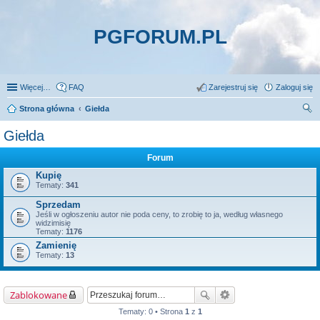
PGFORUM.PL
Więcej…
FAQ
Zarejestruj się
Zaloguj się
Strona główna
Giełda
zu
Giełda
kaj
Forum
Kupię
Tematy:
341
Sprzedam
Jeśli w ogłoszeniu autor nie poda ceny, to zrobię to ja, według własnego
widzimisię
Tematy:
1176
Zamienię
Tematy:
13
Zablokowane
Tematy: 0 • Strona
1
z
1