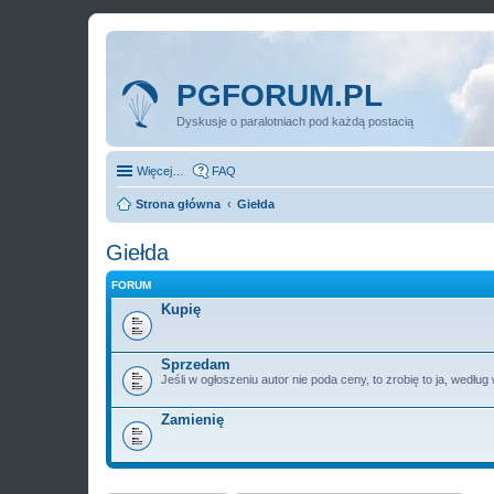
PGFORUM.PL
Dyskusje o paralotniach pod każdą postacią
Więcej…
FAQ
Strona główna
Giełda
Giełda
FORUM
Kupię
Sprzedam
Jeśli w ogłoszeniu autor nie poda ceny, to zrobię to ja, wedłu
Zamienię