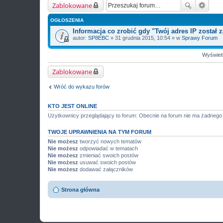
Zablokowane
OGŁOSZENIA
Informacja co zrobić gdy "Twój adres IP został
autor:
SP8EBC
» 31 grudnia 2015, 10:54 » w
Sprawy Forum
Wyświetl
Zablokowane
Wróć do wykazu forów
KTO JEST ONLINE
Użytkownicy przeglądający to forum: Obecnie na forum nie ma żadnego
TWOJE UPRAWNIENIA NA TYM FORUM
Nie możesz
tworzyć nowych tematów
Nie możesz
odpowiadać w tematach
Nie możesz
zmieniać swoich postów
Nie możesz
usuwać swoich postów
Nie możesz
dodawać załączników
Strona główna