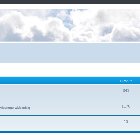
TEMATY
341
1176
g własnego widzimisię
13