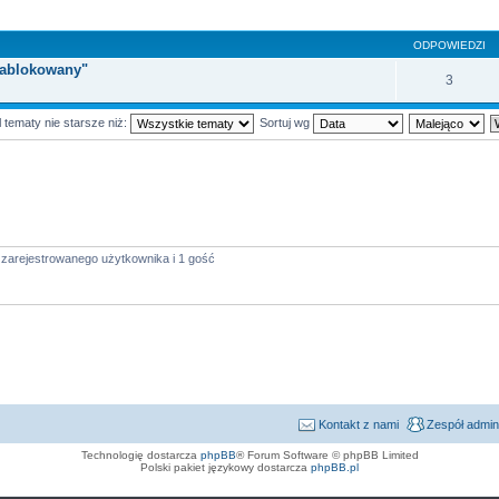
ODPOWIEDZI
 zablokowany"
3
 tematy nie starsze niż:
Sortuj wg
 zarejestrowanego użytkownika i 1 gość
Kontakt z nami
Zespół admin
Technologię dostarcza
phpBB
® Forum Software © phpBB Limited
Polski pakiet językowy dostarcza
phpBB.pl