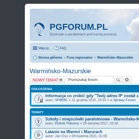
PGFORUM.PL
Dyskusje o paralotniach pod każdą postacią
Więcej…
FAQ
Strona główna
Fora regionalne
Warmińsko-Mazurskie
Warmińsko-Mazurskie
NOWY TEMAT
OGŁOSZENIA
Informacja co zrobić gdy "Twój adres IP został
autor:
SP8EBC
» 31 grudnia 2015, 10:54 » w
Sprawy Forum
TEMATY
Szkoły i miejscówki paralotniowe - Warmińsko-
autor:
Piotrek Pokorny
» 28 sierpnia 2017, 10:18
Latanie na Warmii i Mazurach
autor:
Jari Oss
» 09 kwietnia 2021, 01:05