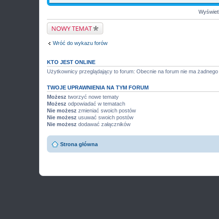
Wyświetl
NOWY TEMAT
Wróć do wykazu forów
KTO JEST ONLINE
Użytkownicy przeglądający to forum: Obecnie na forum nie ma żadnego
TWOJE UPRAWNIENIA NA TYM FORUM
Możesz
tworzyć nowe tematy
Możesz
odpowiadać w tematach
Nie możesz
zmieniać swoich postów
Nie możesz
usuwać swoich postów
Nie możesz
dodawać załączników
Strona główna