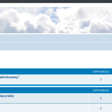
ODPOWIEDZI
 zablokowany"
3
ODPOWIEDZI
Mazurskie
0
0