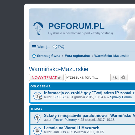
PGFORUM.PL
Dyskusje o paralotniach pod każdą postacią
Więcej…
FAQ
Strona główna
Fora regionalne
Warmińsko-Mazurskie
Warmińsko-Mazurskie
NOWY TEMAT
OGŁOSZENIA
Informacja co zrobić gdy "Twój adres IP został
autor:
SP8EBC
» 31 grudnia 2015, 10:54 » w
Sprawy Forum
TEMATY
Szkoły i miejscówki paralotniowe - Warmińsko-
autor:
Piotrek Pokorny
» 28 sierpnia 2017, 10:18
Latanie na Warmii i Mazurach
autor:
Jari Oss
» 09 kwietnia 2021, 01:05