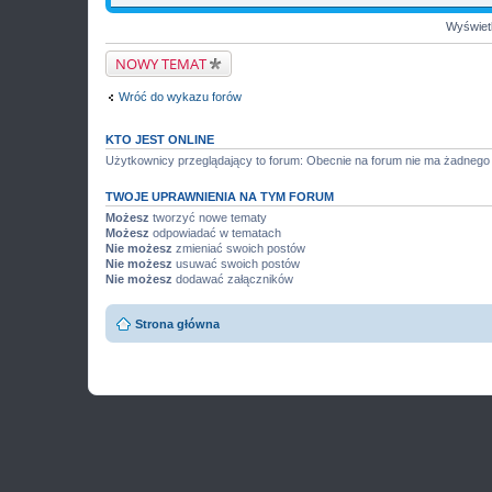
Wyświetl
NOWY TEMAT
Wróć do wykazu forów
KTO JEST ONLINE
Użytkownicy przeglądający to forum: Obecnie na forum nie ma żadnego
TWOJE UPRAWNIENIA NA TYM FORUM
Możesz
tworzyć nowe tematy
Możesz
odpowiadać w tematach
Nie możesz
zmieniać swoich postów
Nie możesz
usuwać swoich postów
Nie możesz
dodawać załączników
Strona główna