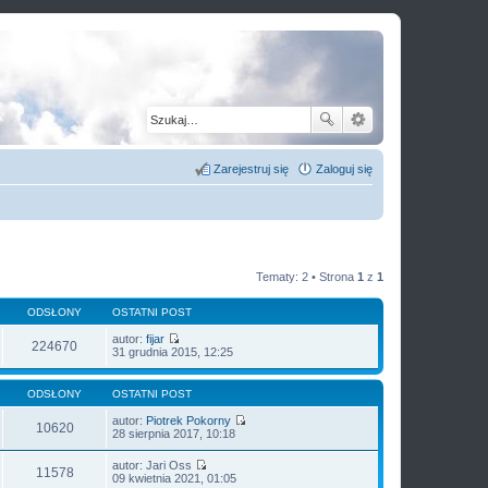
Zarejestruj się
Zaloguj się
Tematy: 2 • Strona
1
z
1
ODSŁONY
OSTATNI POST
autor:
fijar
224670
W
31 grudnia 2015, 12:25
y
ś
w
ODSŁONY
OSTATNI POST
i
e
autor:
Piotrek Pokorny
10620
t
W
28 sierpnia 2017, 10:18
l
y
n
ś
autor:
Jari Oss
a
w
11578
W
09 kwietnia 2021, 01:05
j
i