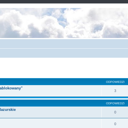
ODPOWIEDZI
 zablokowany"
3
ODPOWIEDZI
Mazurskie
0
0