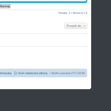
y
n
e
ś
o
t
w
w
l
i
s
n
e
Tematy: 2 • Strona
1
z
1
z
a
t
y
j
l
p
n
n
o
o
a
Przejdź do
s
w
j
t
s
n
z
o
y
w
p
s
o
z
s
y
t
p
o
s
t
istracyjny
Usuń ciasteczka witryny
Strefa czasowa
UTC+02:00