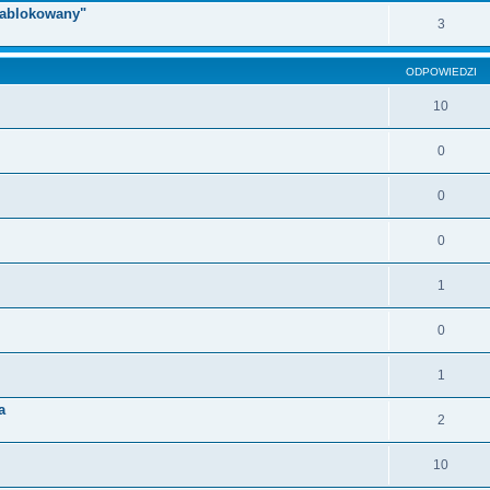
 zablokowany"
3
ODPOWIEDZI
10
0
0
0
1
0
1
a
2
10