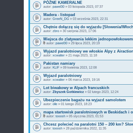
a
PÓŹNE KAMERALNE
ł
autor:
pawel30
» 03 listopada 2023, 07:37
ą
c
Madera - listopad
z
autor:
n
GreeN_DG
» 03 września 2023, 22:31
i
k
Chętnie dołączę się do wyjazdu [Słowenia/Włoch
i
autor:
zbro
» 30 sierpnia 2023, 17:06
Miejsca do zlatywania lekkim jednopowłokowem
autor:
pawel30
» 29 lipca 2023, 20:19
Z
a
Wyjazd paralotniowy we włoskie Alpy z Airactio
ł
autor:
xcwalter
» 21 maja 2023, 11:18
ą
c
Pakistan namiary
z
autor:
n
KLIF
» 09 kwietnia 2023, 12:08
i
k
Wyjazd paralotniowy
i
autor:
xcwalter
» 06 marca 2023, 19:16
Lot biwakowy w Alpach francuskich
autor:
Zbyszek Gotkiewicz
» 02 lutego 2023, 12:24
Ubezpieczenie bagażu na wyjazd samolotem
autor:
olle
» 01 lutego 2023, 18:23
mapa startowisk paralotniowych w Beskidach i o
autor:
tooosh
» 05 stycznia 2023, 01:53
Z
a
Chcesz polecieć na paralotni 150 – 200 km? Słow
ł
autor:
tooosh
» 28 października 2022, 11:35
ą