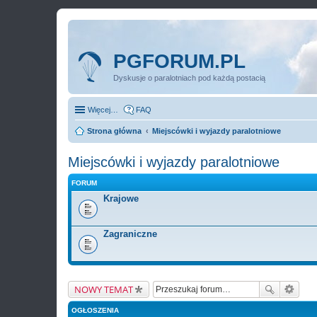
PGFORUM.PL
Dyskusje o paralotniach pod każdą postacią
Więcej…
FAQ
Strona główna
Miejscówki i wyjazdy paralotniowe
Miejscówki i wyjazdy paralotniowe
FORUM
Krajowe
Zagraniczne
NOWY TEMAT
OGŁOSZENIA