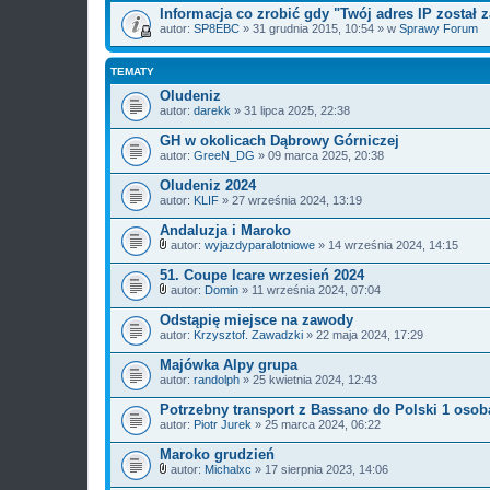
Informacja co zrobić gdy "Twój adres IP został
autor:
SP8EBC
» 31 grudnia 2015, 10:54 » w
Sprawy Forum
TEMATY
Oludeniz
autor:
darekk
» 31 lipca 2025, 22:38
GH w okolicach Dąbrowy Górniczej
autor:
GreeN_DG
» 09 marca 2025, 20:38
Oludeniz 2024
autor:
KLIF
» 27 września 2024, 13:19
Andaluzja i Maroko
autor:
wyjazdyparalotniowe
» 14 września 2024, 14:15
Z
a
51. Coupe Icare wrzesień 2024
ł
autor:
Domin
» 11 września 2024, 07:04
ą
Z
c
a
Odstąpię miejsce na zawody
z
ł
autor:
n
Krzysztof. Zawadzki
» 22 maja 2024, 17:29
ą
i
c
k
Majówka Alpy grupa
z
i
autor:
n
randolph
» 25 kwietnia 2024, 12:43
i
k
Potrzebny transport z Bassano do Polski 1 osob
i
autor:
Piotr Jurek
» 25 marca 2024, 06:22
Maroko grudzień
autor:
Michalxc
» 17 sierpnia 2023, 14:06
Z