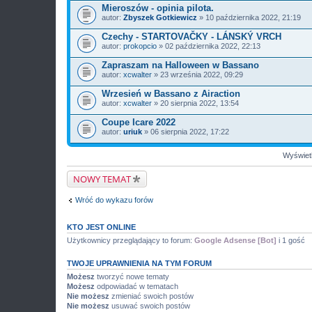
c
Mieroszów - opinia pilota.
z
autor:
n
Zbyszek Gotkiewicz
» 10 października 2022, 21:19
i
k
Czechy - STARTOVAČKY - LÁNSKÝ VRCH
i
autor:
prokopcio
» 02 października 2022, 22:13
Zapraszam na Halloween w Bassano
autor:
xcwalter
» 23 września 2022, 09:29
Wrzesień w Bassano z Airaction
autor:
xcwalter
» 20 sierpnia 2022, 13:54
Coupe Icare 2022
autor:
uriuk
» 06 sierpnia 2022, 17:22
Wyświetl
NOWY TEMAT
Wróć do wykazu forów
KTO JEST ONLINE
Użytkownicy przeglądający to forum:
Google Adsense [Bot]
i 1 gość
TWOJE UPRAWNIENIA NA TYM FORUM
Możesz
tworzyć nowe tematy
Możesz
odpowiadać w tematach
Nie możesz
zmieniać swoich postów
Nie możesz
usuwać swoich postów