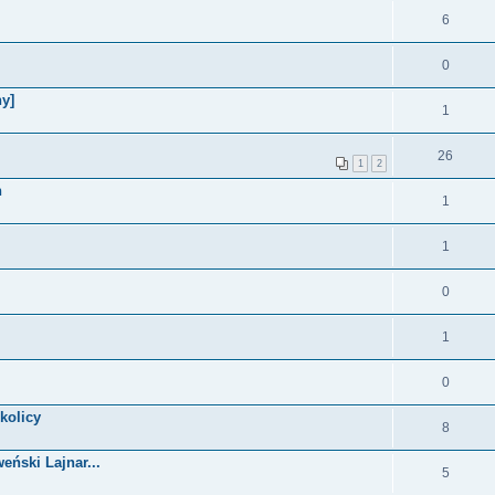
6
0
y]
1
26
1
2
n
1
1
0
1
0
kolicy
8
eński Lajnar...
5