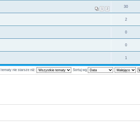
30
1
2
2
0
0
1
 tematy nie starsze niż:
Sortuj wg