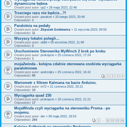
dynamiczne bębna
Ostatni post autor:
up2
«
28 maja 2023, 22:46
Trzeciego razu nie będzie...?!
Ostatni post autor:
parakon
«
20 lutego 2023, 20:46
Odpowiedzi:
1
Paralotnia na pedały
Ostatni post autor:
Zbyszek Gotkiewicz
«
11 stycznia 2023, 09:50
Odpowiedzi:
11
Wszyscy lokalni polegli...
Ostatni post autor:
olafd
«
05 września 2022, 11:48
Odpowiedzi:
2
Uruchomienie Sterownika MyWinch 2 krok po kroku
Ostatni post autor:
prokopcio
«
25 czerwca 2022, 17:24
Odpowiedzi:
1
moja2winda - kolejna zdalnie sterowana osobista wyciągarka
paralotniowa
Ostatni post autor:
andrzejks
«
25 czerwca 2022, 16:42
Odpowiedzi:
65
1
2
3
4
Wariometr z filtrem Kalmana na bazie Arduino.
Ostatni post autor:
m72
«
21 czerwca 2022, 20:21
Odpowiedzi:
10
Wyciągarka quad 150
Ostatni post autor:
prokopcio
«
18 czerwca 2022, 21:21
Odpowiedzi:
17
MojaWinda czyli wyciągarka na sterowniku Proma - po
mojemu.
Ostatni post autor:
der
«
09 maja 2022, 18:53
Odpowiedzi:
264
1
…
11
12
13
14
Kolejna Selfwinch na sterowniku Prokopcia