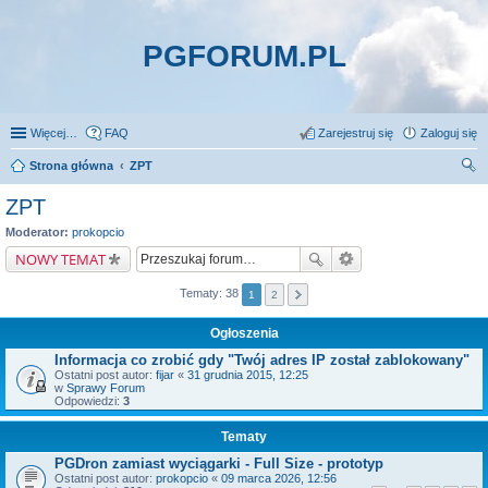
PGFORUM.PL
Więcej…
FAQ
Zarejestruj się
Zaloguj się
Strona główna
ZPT
zu
ZPT
kaj
Moderator:
prokopcio
NOWY TEMAT
Tematy: 38
1
2
Ogłoszenia
Informacja co zrobić gdy "Twój adres IP został zablokowany"
Ostatni post autor:
fijar
«
31 grudnia 2015, 12:25
w
Sprawy Forum
Odpowiedzi:
3
Tematy
PGDron zamiast wyciągarki - Full Size - prototyp
Ostatni post autor:
prokopcio
«
09 marca 2026, 12:56