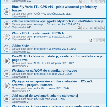
Odpowiedzi:
310
1
…
13
14
15
16
Blue Fly Vario TTL GPS v10 - gdzie wlutować głośniejszy
buzzer
Ostatni post autor:
Gość
«
07 września 2025, 11:13
Odpowiedzi:
1
Zdalnie sterowana wyciągarka MyWinch 2 - Foto/Video relacja
Ostatni post autor:
randolph
«
31 października 2024, 06:59
Odpowiedzi:
448
1
…
20
21
22
23
Winda PDiA na sterowniku PROMA
Ostatni post autor:
prokopcio
«
10 maja 2024, 10:50
Odpowiedzi:
44
1
2
3
Jakim klejem ...
Ostatni post autor:
prokopcio
«
15 kwietnia 2024, 18:42
Odpowiedzi:
11
ParaMETEO - łatwa w instalacji, zasilana z fotowoltaiki stacja
pogodowa
Ostatni post autor:
SP8EBC
«
26 listopada 2023, 18:25
Odpowiedzi:
2
Wyciągarka na WOM do ciągnika rolniczego
Ostatni post autor:
prokopcio
«
28 lipca 2023, 10:00
Odpowiedzi:
6
Wyciągarka na japońskim silniku z wtryskiem 125cm3,
sterownik projektu Łukasza
Ostatni post autor:
up2
«
07 czerwca 2023, 09:42
Odpowiedzi:
17
Jaki napęd do wyciągarki zdalnie sterowanej
Ostatni post autor:
up2
«
31 maja 2023, 18:15
Odpowiedzi:
2
Wyciągarka, kultura pracy, odkręcanie się śrub- wyważenie