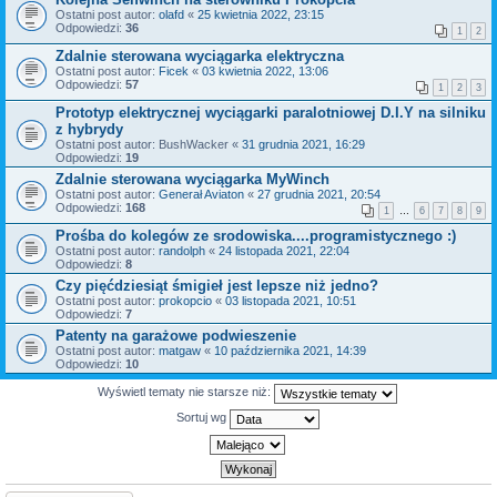
Ostatni post autor:
olafd
«
25 kwietnia 2022, 23:15
Odpowiedzi:
36
1
2
Zdalnie sterowana wyciągarka elektryczna
Ostatni post autor:
Ficek
«
03 kwietnia 2022, 13:06
Odpowiedzi:
57
1
2
3
Prototyp elektrycznej wyciągarki paralotniowej D.I.Y na silniku
z hybrydy
Ostatni post autor:
BushWacker
«
31 grudnia 2021, 16:29
Odpowiedzi:
19
Zdalnie sterowana wyciągarka MyWinch
Ostatni post autor:
Generał Aviaton
«
27 grudnia 2021, 20:54
Odpowiedzi:
168
1
…
6
7
8
9
Prośba do kolegów ze srodowiska....programistycznego :)
Ostatni post autor:
randolph
«
24 listopada 2021, 22:04
Odpowiedzi:
8
Czy pięćdziesiąt śmigieł jest lepsze niż jedno?
Ostatni post autor:
prokopcio
«
03 listopada 2021, 10:51
Odpowiedzi:
7
Patenty na garażowe podwieszenie
Ostatni post autor:
matgaw
«
10 października 2021, 14:39
Odpowiedzi:
10
Wyświetl tematy nie starsze niż:
Sortuj wg