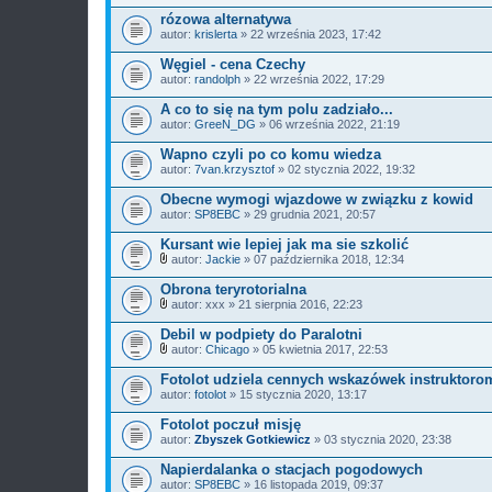
c
rózowa alternatywa
z
autor:
n
krislerta
» 22 września 2023, 17:42
i
k
Węgiel - cena Czechy
i
autor:
randolph
» 22 września 2022, 17:29
A co to się na tym polu zadziało...
autor:
GreeN_DG
» 06 września 2022, 21:19
Wapno czyli po co komu wiedza
autor:
7van.krzysztof
» 02 stycznia 2022, 19:32
Obecne wymogi wjazdowe w związku z kowid
autor:
SP8EBC
» 29 grudnia 2021, 20:57
Kursant wie lepiej jak ma sie szkolić
autor:
Jackie
» 07 października 2018, 12:34
Z
a
Obrona teryrotorialna
ł
autor:
xxx
» 21 sierpnia 2016, 22:23
ą
Z
c
a
Debil w podpiety do Paralotni
z
ł
n
autor:
Chicago
» 05 kwietnia 2017, 22:53
ą
Z
i
c
a
k
Fotolot udziela cennych wskazówek instruktoro
z
ł
i
autor:
n
fotolot
» 15 stycznia 2020, 13:17
ą
i
c
k
Fotolot poczuł misję
z
i
autor:
n
Zbyszek Gotkiewicz
» 03 stycznia 2020, 23:38
i
k
Napierdalanka o stacjach pogodowych
i
autor:
SP8EBC
» 16 listopada 2019, 09:37