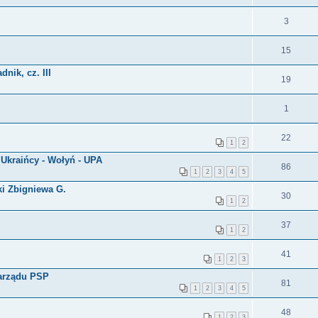
3
15
nik, cz. III
19
1
22
1
2
 Ukraińcy - Wołyń - UPA
86
1
2
3
4
5
ki Zbigniewa G.
30
1
2
37
1
2
41
1
2
3
arządu PSP
81
1
2
3
4
5
48
1
2
3