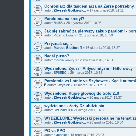
Ochroniarz dla tandemiarza na Żarze potrzebny.
autor:
Zbyszek Gotkiewicz
» 17 sierpnia 2019, 21:11
Paralotnia na kredyt?
autor:
Bali88
» 28 stycznia 2019, 10:05
Jak się zabrać za pierwszy zakup paralotni - porad
autor:
Przemo Boosh
» 21 grudnia 2018, 18:59
Przyznać się...
autor:
Marcus Biesioroff
» 16 sierpnia 2018, 18:27
Nadal pusto?
autor:
marcin.wowry
» 12 stycznia 2016, 14:01
Wydzielone: Żydzi - Antysemityzm - Hitlerowcy -
autor:
SP8EBC
» 29 marca 2017, 10:38
Paralotnie vs Lotnie vs Szybowce - Kącik autors
autor:
Krzysiek
» 13 marca 2017, 12:19
Z
a
Wydzielone: Kupię głowicę do Solo 210
ł
autor:
Zbyszek Gotkiewicz
» 20 marca 2017, 13:37
ą
c
wydzielone - żarty Dziubdziusia
z
autor:
n
Dziubdzius
» 24 lutego 2017, 16:56
i
k
WYDZIELONE: Wycieczki personalne na temat z
i
autor:
Zbyszek Gotkiewicz
» 25 grudnia 2016, 18:54
PG vs PPG
autor:
ciacholot
» 18 grudnia 2016, 23:08