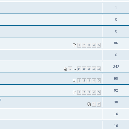
1
0
0
86
1
2
3
4
5
0
342
1
…
14
15
16
17
18
90
1
2
3
4
5
92
1
2
3
4
5
m
38
1
2
16
16