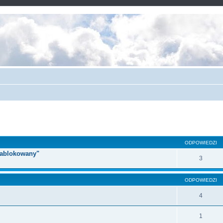
ODPOWIEDZI
 zablokowany"
3
ODPOWIEDZI
4
1