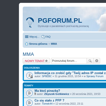
PGFORUM.PL
Dyskusje o paralotniach pod każdą postacią
Więcej…
FAQ
Strona główna
MMA
MMA
NOWY TEMAT
OGŁOSZENIA
Informacja co zrobić gdy "Twój adres IP został
autor:
SP8EBC
» 31 grudnia 2015, 10:54 » w
Sprawy Forum
TEMATY
Ma ktoś pinezkę?
autor:
Zbyszek Gotkiewicz
» 20 września 2021, 19:53
Z
a
Co się stało z PFP ?
ł
autor:
Tomek44
» 12 września 2022, 23:11
ą