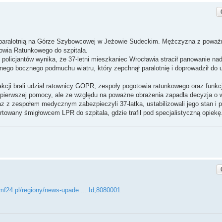
tu paralotnią na Górze Szybowcowej w Jeżowie Sudeckim. Mężczyzna z powa
owia Ratunkowego do szpitala.
 policjantów wynika, że 37‑letni mieszkaniec Wrocławia stracił panowanie nad
silnego bocznego podmuchu wiatru, który zepchnął paralotnię i doprowadził do
cji brali udział ratownicy GOPR, zespoły pogotowia ratunkowego oraz funkc
 mu pierwszej pomocy, ale ze względu na poważne obrażenia zapadła decyzja o
 zespołem medycznym zabezpieczyli 37‑latka, ustabilizowali jego stan i p
towany śmigłowcem LPR do szpitala, gdzie trafił pod specjalistyczną opiekę
mf24.pl/regiony/news-upade ... Id,8080001