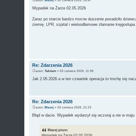
autor:
Blazej
»
02 czerwca 2026, 19:47
P
o
Wypadek na Żarze 02.05.2026
s
t
Zaraz po starcie bardzo mocne duszenie posadziło dziewczy
ziemię. LPR, szpital i wieloodłamowe złamanie kręgosłupa
Re: Zdarzenia 2026
autor:
Takitam
»
03 czerwca 2026, 11:58
P
o
Jak 2.05.2026 a w ten czwartek operacja to trochę się nac
s
t
Re: Zdarzenia 2026
autor:
Blazej
»
03 czerwca 2026, 21:15
P
o
Błąd w dacie. Wypadek wydarzył się wczoraj a nie w maju
s
t
Blazej pisze:
Wypadek na Żarze 02.05.2026