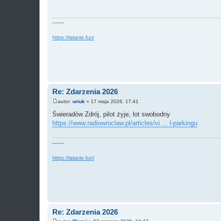
t
------
https://latanie.fun/
Re: Zdarzenia 2026
autor:
uriuk
»
17 maja 2026, 17:41
P
o
Świeradów Zdrój, pilot żyje, lot swobodny
s
https://www.radiowroclaw.pl/articles/vi ... l-parkingu
t
------
https://latanie.fun/
Re: Zdarzenia 2026