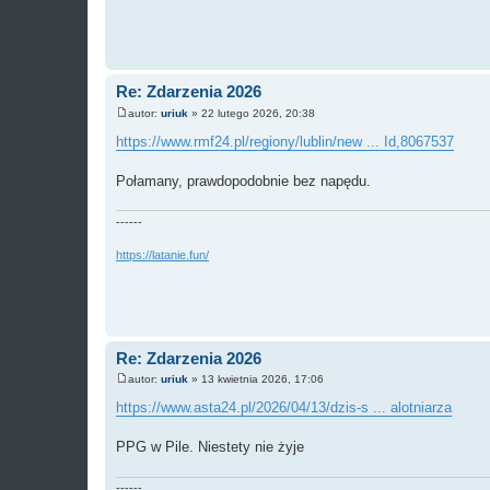
Re: Zdarzenia 2026
autor:
uriuk
»
22 lutego 2026, 20:38
P
o
https://www.rmf24.pl/regiony/lublin/new ... Id,8067537
s
t
Połamany, prawdopodobnie bez napędu.
------
https://latanie.fun/
Re: Zdarzenia 2026
autor:
uriuk
»
13 kwietnia 2026, 17:06
P
o
https://www.asta24.pl/2026/04/13/dzis-s ... alotniarza
s
t
PPG w Pile. Niestety nie żyje
------