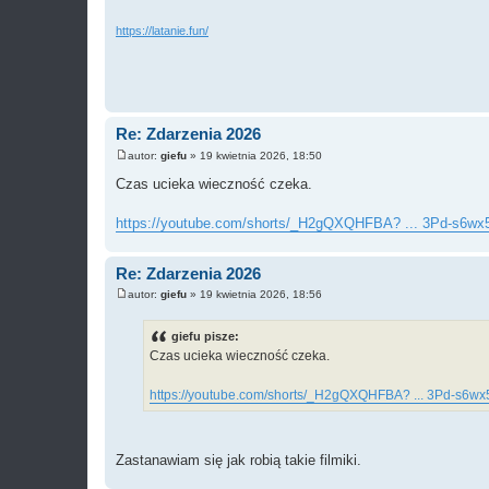
https://latanie.fun/
Re: Zdarzenia 2026
autor:
giefu
»
19 kwietnia 2026, 18:50
P
o
Czas ucieka wieczność czeka.
s
t
https://youtube.com/shorts/_H2gQXQHFBA? ... 3Pd-s6wx
Re: Zdarzenia 2026
autor:
giefu
»
19 kwietnia 2026, 18:56
P
o
s
giefu pisze:
t
Czas ucieka wieczność czeka.
https://youtube.com/shorts/_H2gQXQHFBA? ... 3Pd-s6w
Zastanawiam się jak robią takie filmiki.