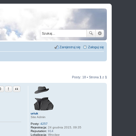
Zarejestruj się
Zaloguj się
Posty: 18 • Strona
1
z
1
Zgłoś ten post
Cytuj
0
uriuk
Site Admin
Posty:
4257
Rejestracja:
24 grudnia 2015, 09:35
Reputation:
914
Lokalizacja:
Wrocław