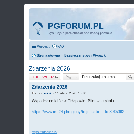
PGFORUM.PL
Dyskusje o paralotniach pod każdą postacią
Więcej…
FAQ
Strona główna
Bezpieczeństwo i Wypadki
Zdarzenia 2026
ODPOWIEDZ
Zdarzenia 2026
autor:
uriuk
»
14 lutego 2026, 16:30
P
o
Wypadek na klifie w Chłapowie. Pilot w szpitalu.
s
t
https://www.rmf24.pl/regiony/trojmiasto ... Id,8065992
------
https://latanie.fun/