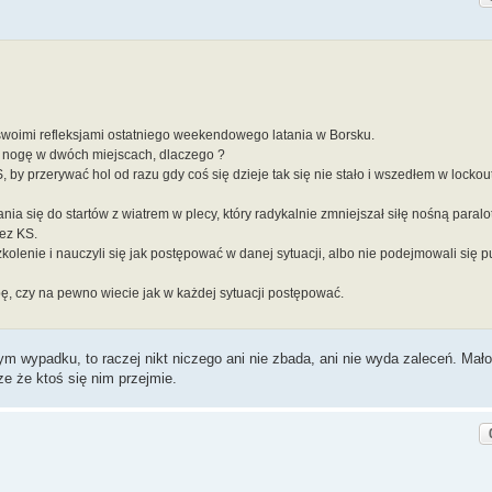
swoimi refleksjami ostatniego weekendowego latania w Borsku.
nogę w dwóch miejscach, dlaczego ?
by przerywać hol od razu gdy coś się dzieje tak się nie stało i wszedłem w locko
ania się do startów z wiatrem w plecy, który radykalnie zmniejszał siłę nośną paralot
zez KS.
kolenie i nauczyli się jak postępować w danej sytuacji, albo nie podejmowali się 
ę, czy na pewno wiecie jak w każdej sytuacji postępować.
m wypadku, to raczej nikt niczego ani nie zbada, ani nie wyda zaleceń. Mało
e że ktoś się nim przejmie.