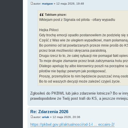
autor:
matgaw
»
12 maja 2026, 19:48
P
o
s
Takitam pisze:
t
Wklejam post z Signala od pilota - ofiary wypadlu
Hejka Piiloci
Gdy trochę emocji opadło postanowiłem że podzielę się 
Część z Was wie że uległem wypadkowi, mam połamaną 
Bo pomimo od lat powtarzanych przeze mnie prośb do KS, 
przez brak możliwości skręcania paralotnią.
Druga rzecz to to, że całej sytuacji nie pomagał fakt opier
To moje drugie złamanie przez brak zatrzymania holu pr
Dlatego apeluję by albo kierownicy poszli na porządne sz
pilotów nie będąc pewnym jak postępować.
Proszę, przemyślcie to nim będziecie puszczać inną osob
Bo to od waszych decyzji może zależeć czyjeś życie.
Zgłosiłeś do PKBWL lub jako zdarzenie lotnicze? Bo w inny
prawdopodobne że Twój post trafi do KS, a jeszcze mniejsz
Re: Zdarzenia 2026
autor:
uriuk
»
12 maja 2026, 20:36
P
o
https://pkbwl.gov.pl/aktualnosci/od-1-l ... eccairs-2/
s