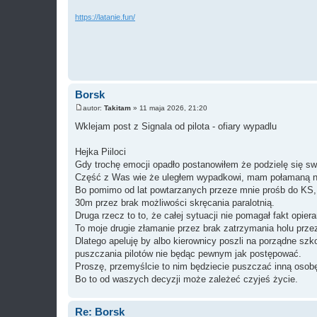
https://latanie.fun/
Borsk
autor:
Takitam
»
11 maja 2026, 21:20
P
o
Wklejam post z Signala od pilota - ofiary wypadlu
s
t
Hejka Piiloci
Gdy trochę emocji opadło postanowiłem że podzielę się sw
Część z Was wie że uległem wypadkowi, mam połamaną n
Bo pomimo od lat powtarzanych przeze mnie prośb do KS, b
30m przez brak możliwości skręcania paralotnią.
Druga rzecz to to, że całej sytuacji nie pomagał fakt opiera
To moje drugie złamanie przez brak zatrzymania holu prze
Dlatego apeluję by albo kierownicy poszli na porządne szko
puszczania pilotów nie będąc pewnym jak postępować.
Proszę, przemyślcie to nim będziecie puszczać inną osobę
Bo to od waszych decyzji może zależeć czyjeś życie.
Re: Borsk