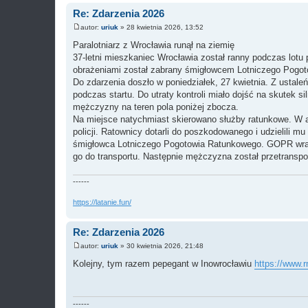
Re: Zdarzenia 2026
autor:
uriuk
»
28 kwietnia 2026, 13:52
P
o
Paralotniarz z Wrocławia runął na ziemię
s
37‑letni mieszkaniec Wrocławia został ranny podczas lo
t
obrażeniami został zabrany śmigłowcem Lotniczego Pogot
Do zdarzenia doszło w poniedziałek, 27 kwietnia. Z ustaleń
podczas startu. Do utraty kontroli miało dojść na skutek 
mężczyzny na teren pola poniżej zbocza.
Na miejsce natychmiast skierowano służby ratunkowe. W ak
policji. Ratownicy dotarli do poszkodowanego i udzielili
śmigłowca Lotniczego Pogotowia Ratunkowego. GOPR wraz z
go do transportu. Następnie mężczyzna został przetranspor
------
https://latanie.fun/
Re: Zdarzenia 2026
autor:
uriuk
»
30 kwietnia 2026, 21:48
P
o
Kolejny, tym razem pepegant w Inowrocławiu
https://www.r
s
t
------