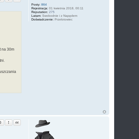
Posty:
864
Rejestracja:
01 kwietnia 2018, 00:11
Reputation:
275
Latam:
Swobodnie i z Napędem
Doświadczenie:
Przelotowiec
ut na 30m
ni.
puszczania
Zgłoś ten post
Cytuj
0