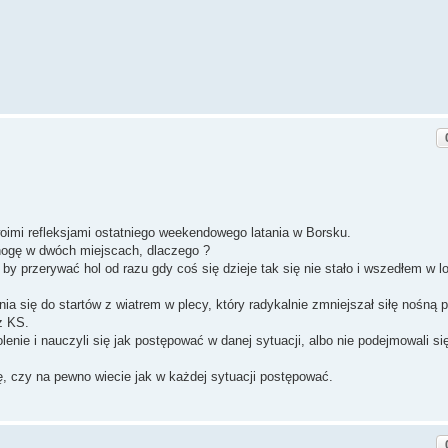
oimi refleksjami ostatniego weekendowego latania w Borsku.
ogę w dwóch miejscach, dlaczego ?
y przerywać hol od razu gdy coś się dzieje tak się nie stało i wszedłem w l
nia się do startów z wiatrem w plecy, który radykalnie zmniejszał siłę nośną p
z KS.
lenie i nauczyli się jak postępować w danej sytuacji, albo nie podejmowali si
, czy na pewno wiecie jak w każdej sytuacji postępować.