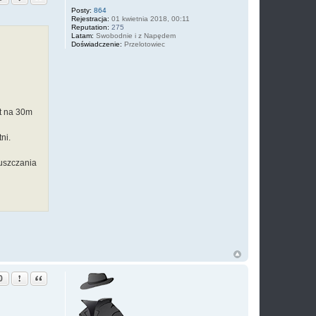
Posty:
864
Rejestracja:
01 kwietnia 2018, 00:11
Reputation:
275
Latam:
Swobodnie i z Napędem
Doświadczenie:
Przelotowiec
ut na 30m
ni.
puszczania
Zgłoś ten post
Cytuj
0