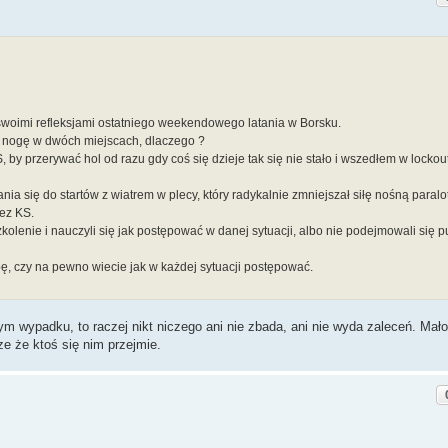
swoimi refleksjami ostatniego weekendowego latania w Borsku.
nogę w dwóch miejscach, dlaczego ?
by przerywać hol od razu gdy coś się dzieje tak się nie stało i wszedłem w locko
ania się do startów z wiatrem w plecy, który radykalnie zmniejszał siłę nośną paralot
zez KS.
kolenie i nauczyli się jak postępować w danej sytuacji, albo nie podejmowali się 
ę, czy na pewno wiecie jak w każdej sytuacji postępować.
m wypadku, to raczej nikt niczego ani nie zbada, ani nie wyda zaleceń. Mało
e że ktoś się nim przejmie.