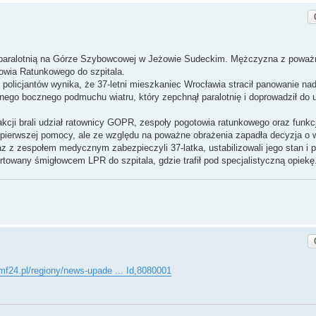
tu paralotnią na Górze Szybowcowej w Jeżowie Sudeckim. Mężczyzna z powa
owia Ratunkowego do szpitala.
 policjantów wynika, że 37‑letni mieszkaniec Wrocławia stracił panowanie nad
silnego bocznego podmuchu wiatru, który zepchnął paralotnię i doprowadził do
cji brali udział ratownicy GOPR, zespoły pogotowia ratunkowego oraz funkc
 mu pierwszej pomocy, ale ze względu na poważne obrażenia zapadła decyzja o
 zespołem medycznym zabezpieczyli 37‑latka, ustabilizowali jego stan i p
towany śmigłowcem LPR do szpitala, gdzie trafił pod specjalistyczną opiekę
mf24.pl/regiony/news-upade ... Id,8080001