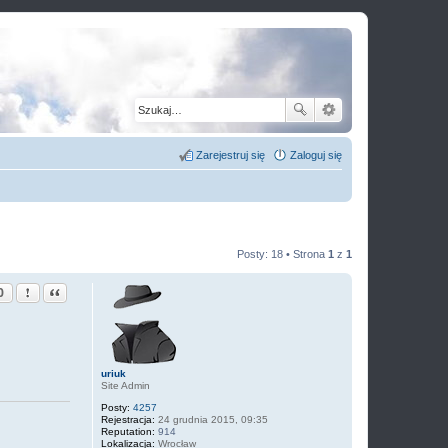
Zarejestruj się
Zaloguj się
Posty: 18 • Strona
1
z
1
Zgłoś ten post
Cytuj
0
uriuk
Site Admin
Posty:
4257
Rejestracja:
24 grudnia 2015, 09:35
Reputation:
914
Lokalizacja:
Wrocław