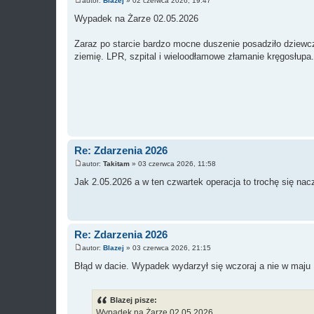
autor:
Blazej
»
02 czerwca 2026, 19:47
P
o
Wypadek na Żarze 02.05.2026
s
t
Zaraz po starcie bardzo mocne duszenie posadziło dziewczy
ziemię. LPR, szpital i wieloodłamowe złamanie kręgosłupa
Re: Zdarzenia 2026
autor:
Takitam
»
03 czerwca 2026, 11:58
P
o
Jak 2.05.2026 a w ten czwartek operacja to trochę się nac
s
t
Re: Zdarzenia 2026
autor:
Blazej
»
03 czerwca 2026, 21:15
P
o
Błąd w dacie. Wypadek wydarzył się wczoraj a nie w maju
s
t
Blazej pisze:
Wypadek na Żarze 02.05.2026