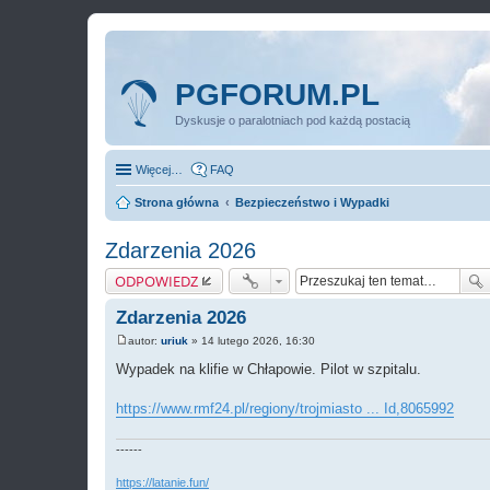
PGFORUM.PL
Dyskusje o paralotniach pod każdą postacią
Więcej…
FAQ
Strona główna
Bezpieczeństwo i Wypadki
Zdarzenia 2026
ODPOWIEDZ
Zdarzenia 2026
autor:
uriuk
»
14 lutego 2026, 16:30
P
o
Wypadek na klifie w Chłapowie. Pilot w szpitalu.
s
t
https://www.rmf24.pl/regiony/trojmiasto ... Id,8065992
------
https://latanie.fun/