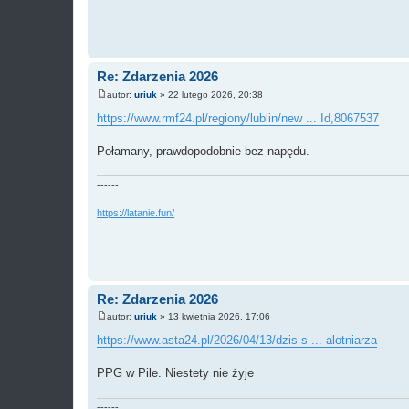
Re: Zdarzenia 2026
autor:
uriuk
»
22 lutego 2026, 20:38
P
o
https://www.rmf24.pl/regiony/lublin/new ... Id,8067537
s
t
Połamany, prawdopodobnie bez napędu.
------
https://latanie.fun/
Re: Zdarzenia 2026
autor:
uriuk
»
13 kwietnia 2026, 17:06
P
o
https://www.asta24.pl/2026/04/13/dzis-s ... alotniarza
s
t
PPG w Pile. Niestety nie żyje
------