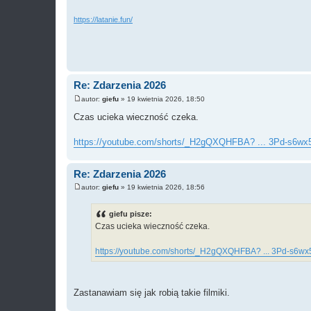
https://latanie.fun/
Re: Zdarzenia 2026
autor:
giefu
»
19 kwietnia 2026, 18:50
P
o
Czas ucieka wieczność czeka.
s
t
https://youtube.com/shorts/_H2gQXQHFBA? ... 3Pd-s6wx
Re: Zdarzenia 2026
autor:
giefu
»
19 kwietnia 2026, 18:56
P
o
s
giefu pisze:
t
Czas ucieka wieczność czeka.
https://youtube.com/shorts/_H2gQXQHFBA? ... 3Pd-s6w
Zastanawiam się jak robią takie filmiki.