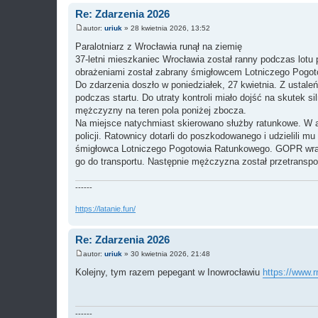
Re: Zdarzenia 2026
autor:
uriuk
»
28 kwietnia 2026, 13:52
P
o
Paralotniarz z Wrocławia runął na ziemię
s
37‑letni mieszkaniec Wrocławia został ranny podczas lo
t
obrażeniami został zabrany śmigłowcem Lotniczego Pogot
Do zdarzenia doszło w poniedziałek, 27 kwietnia. Z ustaleń
podczas startu. Do utraty kontroli miało dojść na skutek 
mężczyzny na teren pola poniżej zbocza.
Na miejsce natychmiast skierowano służby ratunkowe. W ak
policji. Ratownicy dotarli do poszkodowanego i udzielili
śmigłowca Lotniczego Pogotowia Ratunkowego. GOPR wraz z
go do transportu. Następnie mężczyzna został przetranspor
------
https://latanie.fun/
Re: Zdarzenia 2026
autor:
uriuk
»
30 kwietnia 2026, 21:48
P
o
Kolejny, tym razem pepegant w Inowrocławiu
https://www.r
s
t
------