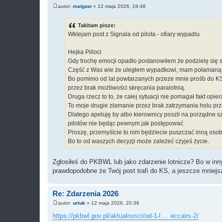
autor:
matgaw
»
12 maja 2026, 19:48
P
o
s
Takitam pisze:
t
Wklejam post z Signala od pilota - ofiary wypadlu
Hejka Piiloci
Gdy trochę emocji opadło postanowiłem że podzielę się 
Część z Was wie że uległem wypadkowi, mam połamaną 
Bo pomimo od lat powtarzanych przeze mnie prośb do KS, 
przez brak możliwości skręcania paralotnią.
Druga rzecz to to, że całej sytuacji nie pomagał fakt opier
To moje drugie złamanie przez brak zatrzymania holu pr
Dlatego apeluję by albo kierownicy poszli na porządne sz
pilotów nie będąc pewnym jak postępować.
Proszę, przemyślcie to nim będziecie puszczać inną osob
Bo to od waszych decyzji może zależeć czyjeś życie.
Zgłosiłeś do PKBWL lub jako zdarzenie lotnicze? Bo w inny
prawdopodobne że Twój post trafi do KS, a jeszcze mniejsz
Re: Zdarzenia 2026
autor:
uriuk
»
12 maja 2026, 20:36
P
o
https://pkbwl.gov.pl/aktualnosci/od-1-l ... eccairs-2/
s