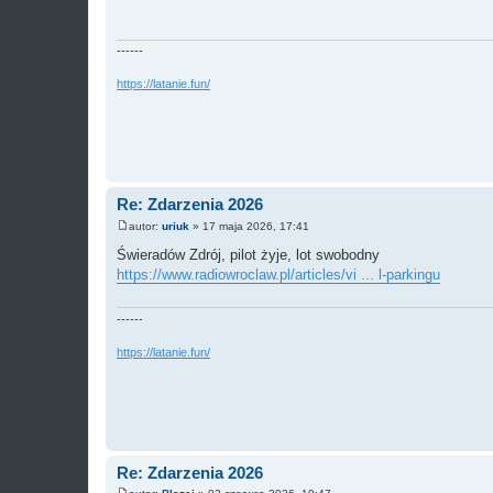
t
------
https://latanie.fun/
Re: Zdarzenia 2026
autor:
uriuk
»
17 maja 2026, 17:41
P
o
Świeradów Zdrój, pilot żyje, lot swobodny
s
https://www.radiowroclaw.pl/articles/vi ... l-parkingu
t
------
https://latanie.fun/
Re: Zdarzenia 2026