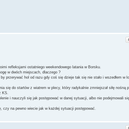
oimi refleksjami ostatniego weekendowego latania w Borsku.
ogę w dwóch miejscach, dlaczego ?
y przerywać hol od razu gdy coś się dzieje tak się nie stało i wszedłem w l
nia się do startów z wiatrem w plecy, który radykalnie zmniejszał siłę nośną p
z KS.
lenie i nauczyli się jak postępować w danej sytuacji, albo nie podejmowali si
, czy na pewno wiecie jak w każdej sytuacji postępować.