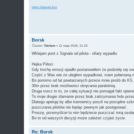
https://latanie.fun/
Borsk
autor:
Takitam
»
11 maja 2026, 21:20
P
o
Wklejam post z Signala od pilota - ofiary wypadlu
s
t
Hejka Piiloci
Gdy trochę emocji opadło postanowiłem że podzielę się sw
Część z Was wie że uległem wypadkowi, mam połamaną n
Bo pomimo od lat powtarzanych przeze mnie prośb do KS, b
30m przez brak możliwości skręcania paralotnią.
Druga rzecz to to, że całej sytuacji nie pomagał fakt opiera
To moje drugie złamanie przez brak zatrzymania holu prze
Dlatego apeluję by albo kierownicy poszli na porządne szko
puszczania pilotów nie będąc pewnym jak postępować.
Proszę, przemyślcie to nim będziecie puszczać inną osobę
Bo to od waszych decyzji może zależeć czyjeś życie.
Re: Borsk