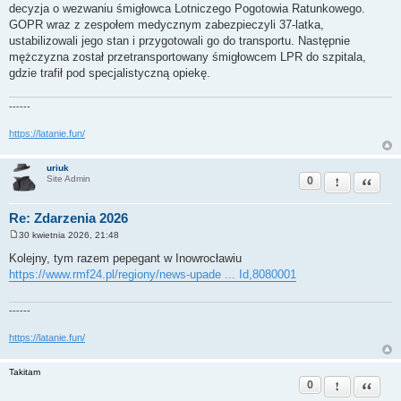
decyzja o wezwaniu śmigłowca Lotniczego Pogotowia Ratunkowego.
GOPR wraz z zespołem medycznym zabezpieczyli 37‑latka,
ustabilizowali jego stan i przygotowali go do transportu. Następnie
mężczyzna został przetransportowany śmigłowcem LPR do szpitala,
gdzie trafił pod specjalistyczną opiekę.
------
https://latanie.fun/
uriuk
0
Zgłoś ten pos
Cytuj
Site Admin
Re: Zdarzenia 2026
30 kwietnia 2026, 21:48
P
o
Kolejny, tym razem pepegant w Inowrocławiu
s
https://www.rmf24.pl/regiony/news-upade ... Id,8080001
t
------
https://latanie.fun/
Takitam
0
Zgłoś ten pos
Cytuj