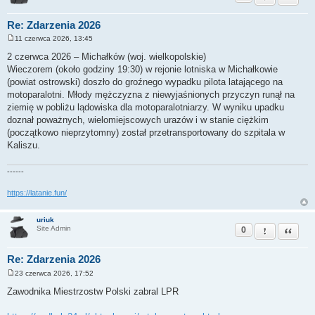
Re: Zdarzenia 2026
11 czerwca 2026, 13:45
P
o
2 czerwca 2026 – Michałków (woj. wielkopolskie)
s
Wieczorem (około godziny 19:30) w rejonie lotniska w Michałkowie
t
(powiat ostrowski) doszło do groźnego wypadku pilota latającego na
motoparalotni. Młody mężczyzna z niewyjaśnionych przyczyn runął na
ziemię w pobliżu lądowiska dla motoparalotniarzy. W wyniku upadku
doznał poważnych, wielomiejscowych urazów i w stanie ciężkim
(początkowo nieprzytomny) został przetransportowany do szpitala w
Kaliszu.
------
https://latanie.fun/
uriuk
0
Zgłoś ten pos
Cytuj
Site Admin
Re: Zdarzenia 2026
23 czerwca 2026, 17:52
P
o
Zawodnika Miestrzostw Polski zabral LPR
s
t