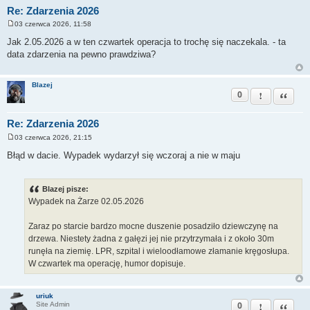
Re: Zdarzenia 2026
03 czerwca 2026, 11:58
P
o
Jak 2.05.2026 a w ten czwartek operacja to trochę się naczekala. - ta
s
data zdarzenia na pewno prawdziwa?
t
Blazej
0
Zgłoś ten pos
Cytuj
Re: Zdarzenia 2026
03 czerwca 2026, 21:15
P
o
Błąd w dacie. Wypadek wydarzył się wczoraj a nie w maju
s
t
Blazej pisze:
Wypadek na Żarze 02.05.2026
Zaraz po starcie bardzo mocne duszenie posadziło dziewczynę na
drzewa. Niestety żadna z gałęzi jej nie przytrzymała i z około 30m
runęła na ziemię. LPR, szpital i wieloodłamowe złamanie kręgosłupa.
W czwartek ma operację, humor dopisuje.
uriuk
0
Zgłoś ten pos
Cytuj
Site Admin