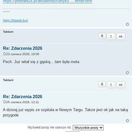
https://podhale24.pl/aktualnosci/artyku ... etrow.html
------
https://latanie.fun/
Takitam
0
Zgłoś ten pos
Cytuj
Re: Zdarzenia 2026
23 czerwca 2026, 19:06
P
o
Pech. Juz witał się z gąską... tam była meta
s
t
Takitam
0
Zgłoś ten pos
Cytuj
Re: Zdarzenia 2026
25 czerwca 2026, 12:11
P
o
A dzisiaj już wypis ze szpitala w Nowym Targu. Takze jest ok jak na taką
s
przygode
t
Wyświetl posty nie starsze niż: