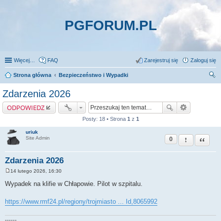
PGFORUM.PL
Więcej…
FAQ
Zarejestruj się
Zaloguj się
Strona główna
Bezpieczeństwo i Wypadki
zu
Zdarzenia 2026
kaj
ODPOWIEDZ
Posty: 18 • Strona
1
z
1
uriuk
0
Zgłoś ten pos
Cytuj
Site Admin
Zdarzenia 2026
14 lutego 2026, 16:30
P
o
Wypadek na klifie w Chłapowie. Pilot w szpitalu.
s
t
https://www.rmf24.pl/regiony/trojmiasto ... Id,8065992
------