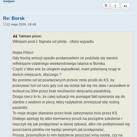
matgaw
0
Zgłoś ten pos
Cytuj
Re: Borsk
12 maja 2026, 19:48
P
o
s
Takitam pisze:
t
Wklejam post z Signala od pilota - ofiary wypadlu
Hejka Piiloci
Gdy trochę emocji opadło postanowiłem że podzielę się swoimi
refleksjami ostatniego weekendowego latania w Borsku.
Część z Was wie że uległem wypadkowi, mam połamaną nogę w
dwóch miejscach, dlaczego ?
Bo pomimo od lat powtarzanych przeze mnie prośb do KS, by
przerywać hol od razu gdy coś się dzieje tak się nie stało i wszedłem w
lockout na 30m przez brak możliwości skręcania paralotnią.
Druga rzecz to to, że całej sytuacji nie pomagał fakt opierania się do
startów z wiatrem w plecy, który radykalnie zmniejszał siłę nośną
paralotni.
To moje drugie złamanie przez brak zatrzymania holu przez KS.
Dlatego apeluję by albo kierownicy poszli na porządne szkolenie i
nauczyli się jak postępować w danej sytuacji, albo nie podejmowali się
puszczania pilotów nie będąc pewnym jak postępować.
Proszę, przemyślcie to nim będziecie puszczać inną osobę, czy na