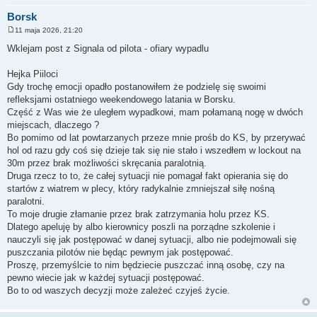
Borsk
11 maja 2026, 21:20
P
o
Wklejam post z Signala od pilota - ofiary wypadlu
s
t
Hejka Piiloci
Gdy trochę emocji opadło postanowiłem że podzielę się swoimi
refleksjami ostatniego weekendowego latania w Borsku.
Część z Was wie że uległem wypadkowi, mam połamaną nogę w dwóch
miejscach, dlaczego ?
Bo pomimo od lat powtarzanych przeze mnie prośb do KS, by przerywać
hol od razu gdy coś się dzieje tak się nie stało i wszedłem w lockout na
30m przez brak możliwości skręcania paralotnią.
Druga rzecz to to, że całej sytuacji nie pomagał fakt opierania się do
startów z wiatrem w plecy, który radykalnie zmniejszał siłę nośną
paralotni.
To moje drugie złamanie przez brak zatrzymania holu przez KS.
Dlatego apeluję by albo kierownicy poszli na porządne szkolenie i
nauczyli się jak postępować w danej sytuacji, albo nie podejmowali się
puszczania pilotów nie będąc pewnym jak postępować.
Proszę, przemyślcie to nim będziecie puszczać inną osobę, czy na
pewno wiecie jak w każdej sytuacji postępować.
Bo to od waszych decyzji może zależeć czyjeś życie.