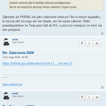
pewno wiecie jak w każdej sytuacji postępować.
Bo to od waszych decyzji może zależeć czyjeś życie.
Zgłosiłeś do PKBWL lub jako zdarzenie lotnicze? Bo w innym wypadku,
to raczej nikt niczego ani nie zbada, ani nie wyda zaleceń. Mało
prawdopodobne że Twój post trafi do KS, a jeszcze mniejsze że ktoś się
nim przejmie.
uriuk
0
Zgłoś ten pos
Cytuj
Site Admin
Re: Zdarzenia 2026
12 maja 2026, 20:36
P
o
https://pkbwl.gov.pl/aktualnosci/od-1-l ... eccairs-2/
s
t
------
https://latanie.fun/
uriuk
0
Zgłoś ten pos
Cytuj
Site Admin