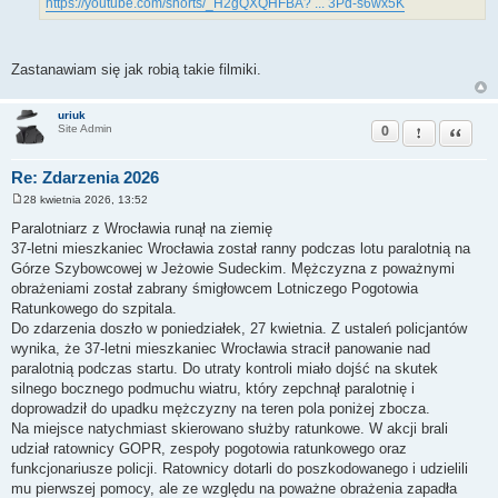
https://youtube.com/shorts/_H2gQXQHFBA? ... 3Pd-s6wx5K
Zastanawiam się jak robią takie filmiki.
uriuk
0
Zgłoś ten pos
Cytuj
Site Admin
Re: Zdarzenia 2026
28 kwietnia 2026, 13:52
P
o
Paralotniarz z Wrocławia runął na ziemię
s
37‑letni mieszkaniec Wrocławia został ranny podczas lotu paralotnią na
t
Górze Szybowcowej w Jeżowie Sudeckim. Mężczyzna z poważnymi
obrażeniami został zabrany śmigłowcem Lotniczego Pogotowia
Ratunkowego do szpitala.
Do zdarzenia doszło w poniedziałek, 27 kwietnia. Z ustaleń policjantów
wynika, że 37‑letni mieszkaniec Wrocławia stracił panowanie nad
paralotnią podczas startu. Do utraty kontroli miało dojść na skutek
silnego bocznego podmuchu wiatru, który zepchnął paralotnię i
doprowadził do upadku mężczyzny na teren pola poniżej zbocza.
Na miejsce natychmiast skierowano służby ratunkowe. W akcji brali
udział ratownicy GOPR, zespoły pogotowia ratunkowego oraz
funkcjonariusze policji. Ratownicy dotarli do poszkodowanego i udzielili
mu pierwszej pomocy, ale ze względu na poważne obrażenia zapadła