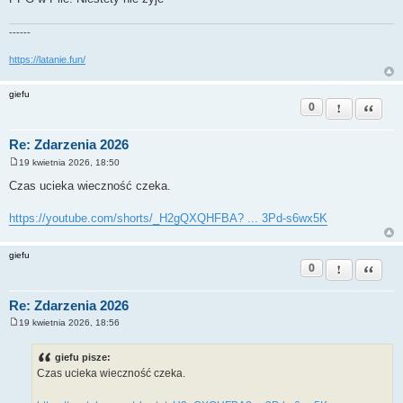
------
https://latanie.fun/
giefu
0
Zgłoś ten pos
Cytuj
Re: Zdarzenia 2026
19 kwietnia 2026, 18:50
P
o
Czas ucieka wieczność czeka.
s
t
https://youtube.com/shorts/_H2gQXQHFBA? ... 3Pd-s6wx5K
giefu
0
Zgłoś ten pos
Cytuj
Re: Zdarzenia 2026
19 kwietnia 2026, 18:56
P
o
s
giefu pisze:
t
Czas ucieka wieczność czeka.