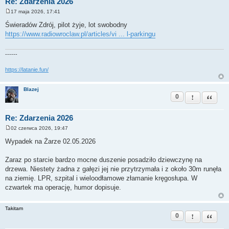
Re: Zdarzenia 2026
17 maja 2026, 17:41
P
o
Świeradów Zdrój, pilot żyje, lot swobodny
s
https://www.radiowroclaw.pl/articles/vi ... l-parkingu
t
------
https://latanie.fun/
Blazej
0
Zgłoś ten pos
Cytuj
Re: Zdarzenia 2026
02 czerwca 2026, 19:47
P
o
Wypadek na Żarze 02.05.2026
s
t
Zaraz po starcie bardzo mocne duszenie posadziło dziewczynę na
drzewa. Niestety żadna z gałęzi jej nie przytrzymała i z około 30m runęła
na ziemię. LPR, szpital i wieloodłamowe złamanie kręgosłupa. W
czwartek ma operację, humor dopisuje.
Takitam
0
Zgłoś ten pos
Cytuj