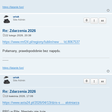
https://latanie.fun/
uriuk
0
Zgłoś ten pos
Cytuj
Site Admin
Re: Zdarzenia 2026
22 lutego 2026, 20:38
P
o
https://www.rmf24.pl/regiony/lublin/new ... Id,8067537
s
t
Połamany, prawdopodobnie bez napędu.
------
https://latanie.fun/
uriuk
0
Zgłoś ten pos
Cytuj
Site Admin
Re: Zdarzenia 2026
13 kwietnia 2026, 17:06
P
o
https://www.asta24.pl/2026/04/13/dzis-s ... alotniarza
s
t
PPG w Pile. Niestety nie żyje