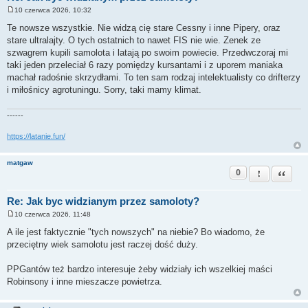
10 czerwca 2026, 10:32
P
o
Te nowsze wszystkie. Nie widzą cię stare Cessny i inne Pipery, oraz
s
stare ultralajty. O tych ostatnich to nawet FIS nie wie. Zenek ze
t
szwagrem kupili samolota i latają po swoim powiecie. Przedwczoraj mi
taki jeden przeleciał 6 razy pomiędzy kursantami i z uporem maniaka
machał radośnie skrzydłami. To ten sam rodzaj intelektualisty co drifterzy
i miłośnicy agrotuningu. Sorry, taki mamy klimat.
------
https://latanie.fun/
matgaw
0
Zgłoś ten pos
Cytuj
Re: Jak byc widzianym przez samoloty?
10 czerwca 2026, 11:48
P
o
A ile jest faktycznie "tych nowszych" na niebie? Bo wiadomo, że
s
przeciętny wiek samolotu jest raczej dość duży.
t
PPGantów też bardzo interesuje żeby widziały ich wszelkiej maści
Robinsony i inne mieszacze powietrza.