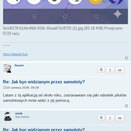
5e14f278-514d-4fb5-919c-91ea972c8725 (1).jpg (93.18 KiB) Przejrzano
5723 razy
------
https://latanie.fun/
Daniel
0
Zgłoś ten pos
Cytuj
Re: Jak byc widzianym przez samoloty?
10 czerwca 2026, 09:28
P
o
Latam z tą aplikacją od około roku, zastanawiam się jaki odsetek pilotów
s
samolotowych mnie widzi z jej pomocą.
t
uriuk
0
Zgłoś ten pos
Cytuj
Site Admin
Re: Jak byc widzianym przez samoloty?