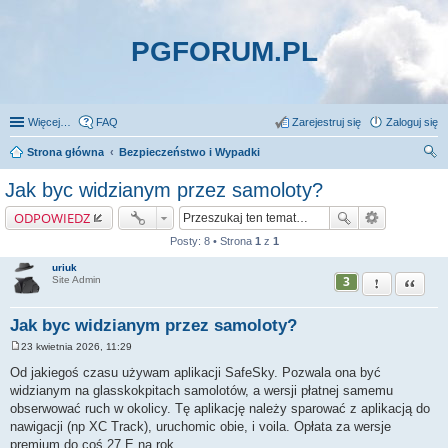
PGFORUM.PL
Więcej…
FAQ
Zarejestruj się
Zaloguj się
Strona główna
Bezpieczeństwo i Wypadki
zu
Jak byc widzianym przez samoloty?
kaj
ODPOWIEDZ
Posty: 8 • Strona
1
z
1
uriuk
3
Zgłoś ten pos
Cytuj
Site Admin
Jak byc widzianym przez samoloty?
23 kwietnia 2026, 11:29
P
o
Od jakiegoś czasu używam aplikacji SafeSky. Pozwala ona być
s
widzianym na glasskokpitach samolotów, a wersji płatnej samemu
t
obserwować ruch w okolicy. Tę aplikację należy sparować z aplikacją do
nawigacji (np XC Track), uruchomic obie, i voila. Opłata za wersje
premium do coś 27 E na rok