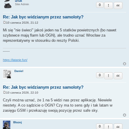
uriuk
0
Zgłoś ten pos
Cytuj
Site Admin
Re: Jak byc widzianym przez samoloty?
10 czerwca 2026, 21:12
P
o
Mi się "nie świeci" jakoś jeden na 5 statków powietrznych (bo nawet
s
szybowce mają flarm lub OGN), ale trudno uznać Wrocław za
t
reprezentatywny w stosunku do reszty Polski.
------
https://latanie.fun/
Daniel
0
Zgłoś ten pos
Cytuj
Re: Jak byc widzianym przez samoloty?
10 czerwca 2026, 22:10
P
o
Czyli można uznać, że 1 na 5 widzi nas przez aplikację. Niewiele
s
niestety. A co sądzicie o OGN? Czy ma to sens gdy i tak latam w
t
zasięgu GSM i przekazuję swoją pozycję przez safe sky.
Blazej
0
Zgłoś ten pos
Cytuj