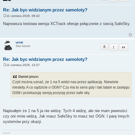
Re: Jak byc widzianym przez samoloty?
11 czerwca 2026, 09:42
P
o
Najnowsza testowa wersja XCTrack oferuje połączenie z siecią SafeSky.
s
t
uriuk
0
Zgłoś ten pos
Cytuj
Site Admin
Re: Jak byc widzianym przez samoloty?
11 czerwca 2026, 13:27
P
o
s
Daniel pisze:
t
Czyli można uznać, że 1 na 5 widzi nas przez aplikację. Niewiele
niestety. A co sądzicie o OGN? Czy ma to sens gdy i tak latam w zasięgu
GSM i przekazuję swoją pozycję przez safe sky.
Napisałęm że 1 na 5 ja nie widzę. Tych 4 widzę, ale nie mam pewności
czy oni mnie widzą. Jak masz SafeSky to masz też OGN. I parę innych
systemów przy okazji.
------