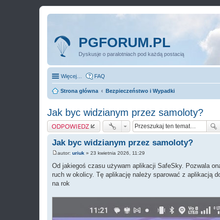
PGFORUM.PL
Dyskusje o paralotniach pod każdą postacią
Więcej…
FAQ
Strona główna
Bezpieczeństwo i Wypadki
Jak byc widzianym przez samoloty?
ODPOWIEDZ
Jak byc widzianym przez samoloty?
autor:
uriuk
»
23 kwietnia 2026, 11:29
P
o
Od jakiegoś czasu używam aplikacji SafeSky. Pozwala on
s
ruch w okolicy. Tę aplikację należy sparować z aplikacją d
t
na rok