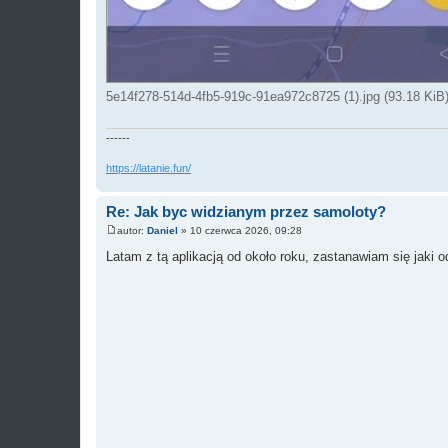
5e14f278-514d-4fb5-919c-91ea972c8725 (1).jpg (93.18 KiB)
------
https://latanie.fun/
Re: Jak byc widzianym przez samoloty?
autor:
Daniel
»
10 czerwca 2026, 09:28
P
o
Latam z tą aplikacją od około roku, zastanawiam się jaki 
s
t