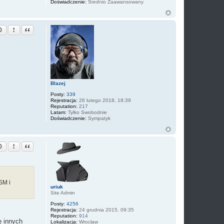
Doświadczenie:
Średnio Zaawansowany
Zgłoś ten post
Cytuj
0
Blazej
Posty:
339
Rejestracja:
26 lutego 2018, 18:39
Reputation:
217
Latam:
Tylko Swobodnie
Doświadczenie:
Sympatyk
Zgłoś ten post
Cytuj
0
SM i
uriuk
Site Admin
Posty:
4256
Rejestracja:
24 grudnia 2015, 09:35
Reputation:
914
ę innych
Lokalizacja:
Wrocław