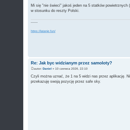
P
o
Mi się "nie świeci" jakoś jeden na 5 statków powietrznyc
s
w stosunku do reszty Polski.
t
------
https://latanie.fun/
Re: Jak byc widzianym przez samoloty?
autor:
Daniel
»
10 czerwca 2026, 22:10
P
o
Czyli można uznać, że 1 na 5 widzi nas przez aplikację. N
s
przekazuję swoją pozycję przez safe sky.
t