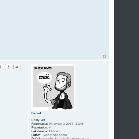
Zgłoś ten post
Cytuj
0
Daniel
Posty:
49
Rejestracja:
04 stycznia 2016, 21:48
Reputation:
4
Lokalizacja:
EPPW
Latam:
Tylko z Napędem
Doświadczenie:
Średnio Zaawansowany