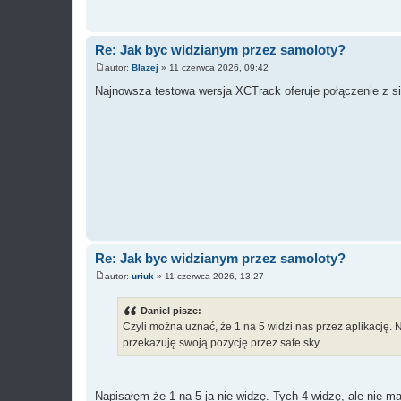
Re: Jak byc widzianym przez samoloty?
autor:
Blazej
»
11 czerwca 2026, 09:42
P
o
Najnowsza testowa wersja XCTrack oferuje połączenie z s
s
t
Re: Jak byc widzianym przez samoloty?
autor:
uriuk
»
11 czerwca 2026, 13:27
P
o
s
Daniel pisze:
t
Czyli można uznać, że 1 na 5 widzi nas przez aplikację. 
przekazuję swoją pozycję przez safe sky.
Napisałęm że 1 na 5 ja nie widzę. Tych 4 widzę, ale nie