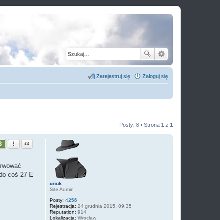
Zarejestruj się
Zaloguj się
Posty: 8 • Strona
1
z
1
Zgłoś ten post
Cytuj
3
erwować
 do coś 27 E
uriuk
Site Admin
Posty:
4256
Rejestracja:
24 grudnia 2015, 09:35
Reputation:
914
Lokalizacja:
Wrocław