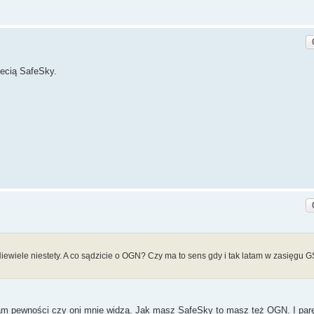
iecią SafeSky.
Niewiele niestety. A co sądzicie o OGN? Czy ma to sens gdy i tak latam w zasięgu G
 mam pewności czy oni mnie widzą. Jak masz SafeSky to masz też OGN. I par