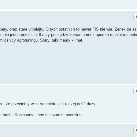
ery, oraz stare ultralajty. O tych ostatnich to nawet FIS nie wie. Zenek ze 
mi taki jeden przeleciał 6 razy pomiędzy kursantami i z uporem maniaka mach
 miłośnicy agrotuningu. Sorry, taki mamy klimat.
mo, że przeciętny wiek samolotu jest raczej dość duży.
ej maści Robinsony i inne mieszacze powietrza.