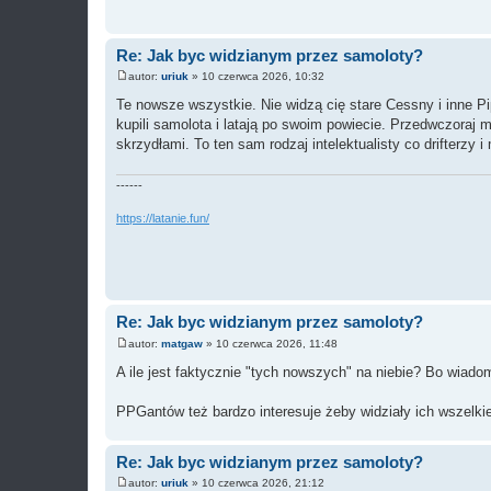
Re: Jak byc widzianym przez samoloty?
autor:
uriuk
»
10 czerwca 2026, 10:32
P
o
Te nowsze wszystkie. Nie widzą cię stare Cessny i inne Pip
s
kupili samolota i latają po swoim powiecie. Przedwczoraj 
t
skrzydłami. To ten sam rodzaj intelektualisty co drifterzy i
------
https://latanie.fun/
Re: Jak byc widzianym przez samoloty?
autor:
matgaw
»
10 czerwca 2026, 11:48
P
o
A ile jest faktycznie "tych nowszych" na niebie? Bo wiado
s
t
PPGantów też bardzo interesuje żeby widziały ich wszelki
Re: Jak byc widzianym przez samoloty?
autor:
uriuk
»
10 czerwca 2026, 21:12