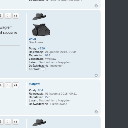
Zgłoś ten post
Cytuj
0
szwagrem
ał radośnie
uriuk
Site Admin
Posty:
4256
Rejestracja:
24 grudnia 2015, 09:35
Reputation:
914
Lokalizacja:
Wrocław
Latam:
Swobodnie i z Napędem
Doświadczenie:
Instruktor
Kontakt:
S
k
o
n
Zgłoś ten post
Cytuj
matgaw
0
t
a
Posty:
864
k
Rejestracja:
01 kwietnia 2018, 00:11
t
Reputation:
275
u
Latam:
Swobodnie i z Napędem
j
Doświadczenie:
Przelotowiec
s
i
ę
z
Zgłoś ten post
Cytuj
u
0
r
i