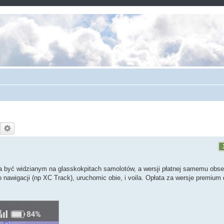
a być widzianym na glasskokpitach samolotów, a wersji płatnej samemu obs
o nawigacji (np XC Track), uruchomic obie, i voila. Opłata za wersje premium