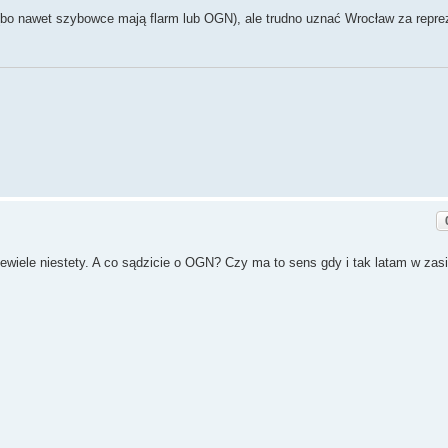
h (bo nawet szybowce mają flarm lub OGN), ale trudno uznać Wrocław za repr
iewiele niestety. A co sądzicie o OGN? Czy ma to sens gdy i tak latam w za