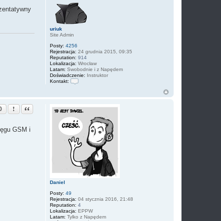
u
ezentatywny
k
uriuk
Site Admin
Posty:
4256
Rejestracja:
24 grudnia 2015, 09:35
Reputation:
914
Lokalizacja:
Wrocław
Latam:
Swobodnie i z Napędem
Doświadczenie:
Instruktor
Kontakt:
S
k
o
n
Zgłoś ten post
Cytuj
0
t
a
k
sięgu GSM i
t
u
j
s
i
ę
z
u
r
i
Daniel
u
Posty:
49
k
Rejestracja:
04 stycznia 2016, 21:48
Reputation:
4
Lokalizacja:
EPPW
Latam:
Tylko z Napędem