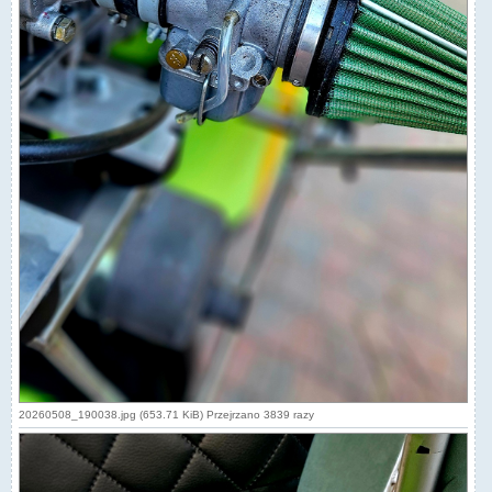
20260508_190038.jpg (653.71 KiB) Przejrzano 3839 razy