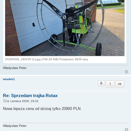
20260508_190235 (1).jpg (746.29 KiB) Przejrzano 3839 razy
Władysław Peter
wladek1
0
Zgłoś ten pos
Cytuj
Re: Sprzedam trajka Rotax
11 czerwca 2026, 19:31
P
o
Nowa lepsza cena od dzisiaj tylko 20900 PLN.
s
t
Władysław Peter