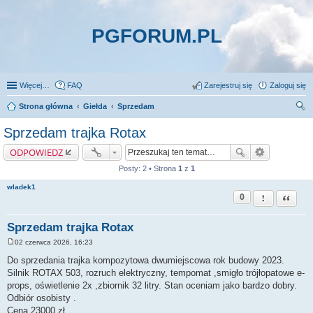
PGFORUM.PL
Więcej…
FAQ
Zarejestruj się
Zaloguj się
Strona główna
Giełda
Sprzedam
zu
Sprzedam trajka Rotax
kaj
ODPOWIEDZ
Posty: 2 • Strona
1
z
1
wladek1
0
Zgłoś ten pos
Cytuj
Sprzedam trajka Rotax
02 czerwca 2026, 16:23
P
o
Do sprzedania trajka kompozytowa dwumiejscowa rok budowy 2023.
s
Silnik ROTAX 503, rozruch elektryczny, tempomat ,smigło trójłopatowe e-
t
props, oświetlenie 2x ,zbiornik 32 litry. Stan oceniam jako bardzo dobry.
Odbiór osobisty .
Cena 23000 zł.