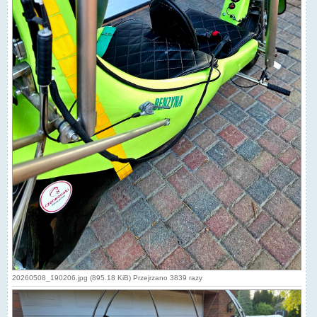
20260508_190206.jpg (895.18 KiB) Przejrzano 3839 razy