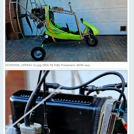
20260508_185942 (1).jpg (584.56 KiB) Przejrzano 3839 razy