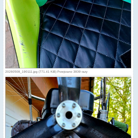
20260508_190111.jpg (771.41 KiB) Przejrzano 3839 razy