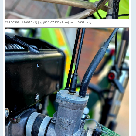
20260508_190015 (1).jpg (638.67 KiB) Przejrzano 3839 razy