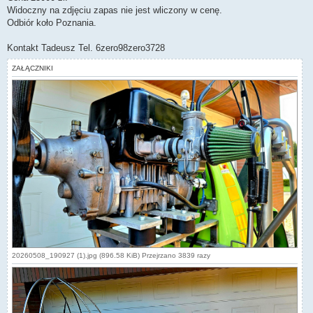
Widoczny na zdjęciu zapas nie jest wliczony w cenę.
Odbiór koło Poznania.
Kontakt Tadeusz Tel. 6zero98zero3728
ZAŁĄCZNIKI
20260508_190927 (1).jpg (896.58 KiB) Przejrzano 3839 razy