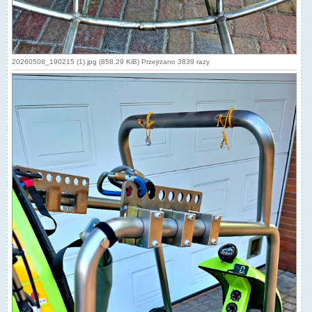
20260508_190215 (1).jpg (858.29 KiB) Przejrzano 3839 razy