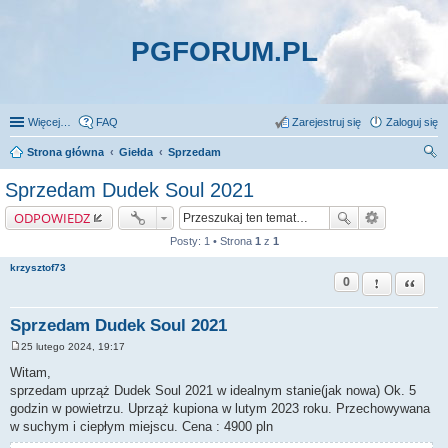
PGFORUM.PL
Więcej…
FAQ
Zarejestruj się
Zaloguj się
Strona główna
Giełda
Sprzedam
zu
Sprzedam Dudek Soul 2021
kaj
ODPOWIEDZ
Posty: 1 • Strona
1
z
1
krzysztof73
0
Zgłoś ten pos
Cytuj
Sprzedam Dudek Soul 2021
25 lutego 2024, 19:17
P
o
Witam,
s
sprzedam uprząż Dudek Soul 2021 w idealnym stanie(jak nowa) Ok. 5
t
godzin w powietrzu. Uprząż kupiona w lutym 2023 roku. Przechowywana
w suchym i ciepłym miejscu. Cena : 4900 pln