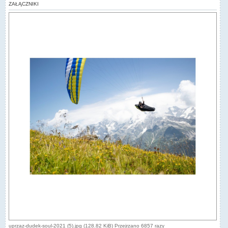
ZAŁĄCZNIKI
uprzaz-dudek-soul-2021 (5).jpg (128.82 KiB) Przejrzano 6857 razy