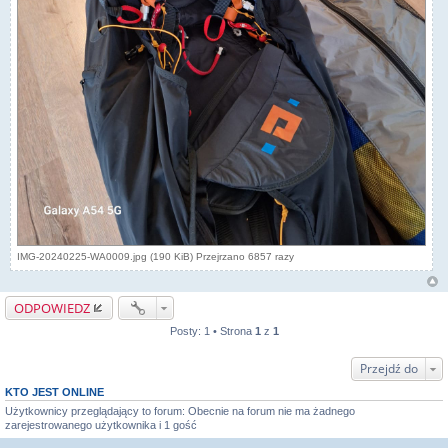
IMG-20240225-WA0009.jpg (190 KiB) Przejrzano 6857 razy
ODPOWIEDZ
Posty: 1 • Strona
1
z
1
Przejdź do
KTO JEST ONLINE
Użytkownicy przeglądający to forum: Obecnie na forum nie ma żadnego
zarejestrowanego użytkownika i 1 gość