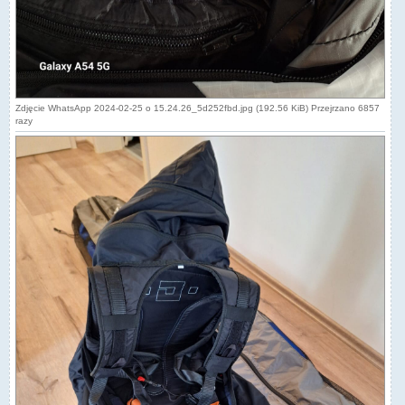
Zdjęcie WhatsApp 2024-02-25 o 15.24.26_5d252fbd.jpg (192.56 KiB) Przejrzano 6857
razy