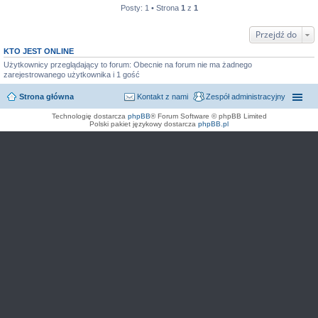
Posty: 1 • Strona
1
z
1
Przejdź do
KTO JEST ONLINE
Użytkownicy przeglądający to forum: Obecnie na forum nie ma żadnego
zarejestrowanego użytkownika i 1 gość
Strona główna
Kontakt z nami
Zespół administracyjny
Technologię dostarcza
phpBB
® Forum Software © phpBB Limited
Polski pakiet językowy dostarcza
phpBB.pl