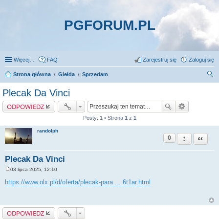
PGFORUM.PL
Więcej…
FAQ
Zarejestruj się
Zaloguj się
Strona główna
Giełda
Sprzedam
zu
Plecak Da Vinci
kaj
ODPOWIEDZ
Posty: 1 • Strona
1
z
1
randolph
0
Zgłoś ten pos
Cytuj
Plecak Da Vinci
03 lipca 2025, 12:10
P
o
https://www.olx.pl/d/oferta/plecak-para ... 6t1ar.html
s
t
ODPOWIEDZ