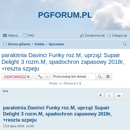
PGFORUM.PL
Więcej…
FAQ
Zarejestruj się
Zaloguj się
Strona główna
Giełda
Sprzedam
zu
paralotnia Davinci Funky roz.M, uprząż Supair
kaj
Delight 3 rozm.M, spadochron zapasowy 2018r,
+reszta szpeju
ODPOWIEDZ
Posty: 1 • Strona
1
z
1
kris
0
Zgłoś ten pos
Cytuj
paralotnia Davinci Funky roz.M, uprząż Supair
Delight 3 rozm.M, spadochron zapasowy 2018r,
+reszta szpeju
12 lipca 2025, 13:00
P