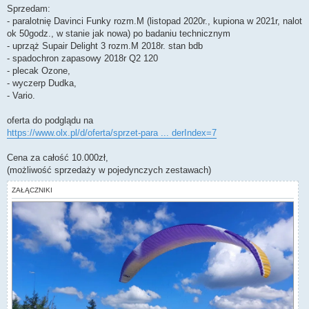
o
Sprzedam:
s
- paralotnię Davinci Funky rozm.M (listopad 2020r., kupiona w 2021r, nalot
t
ok 50godz., w stanie jak nowa) po badaniu technicznym
- uprząż Supair Delight 3 rozm.M 2018r. stan bdb
- spadochron zapasowy 2018r Q2 120
- plecak Ozone,
- wyczerp Dudka,
- Vario.
oferta do podglądu na
https://www.olx.pl/d/oferta/sprzet-para ... derIndex=7
Cena za całość 10.000zł,
(możliwość sprzedaży w pojedynczych zestawach)
ZAŁĄCZNIKI