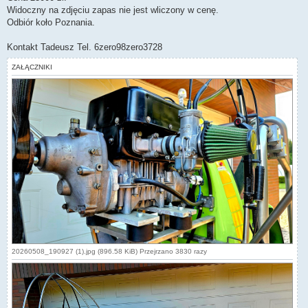
Widoczny na zdjęciu zapas nie jest wliczony w cenę.
Odbiór koło Poznania.
Kontakt Tadeusz Tel. 6zero98zero3728
ZAŁĄCZNIKI
20260508_190927 (1).jpg (896.58 KiB) Przejrzano 3830 razy