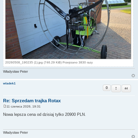
20260508_190235 (1).jpg (746.29 KiB) Przejrzano 3830 razy
Władysław Peter
wladek1
0
Zgłoś ten pos
Cytuj
Re: Sprzedam trajka Rotax
11 czerwca 2026, 19:31
P
o
Nowa lepsza cena od dzisiaj tylko 20900 PLN.
s
t
Władysław Peter