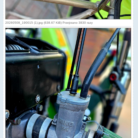
20260508_190015 (1).jpg (638.67 KiB) Przejrzano 3830 razy