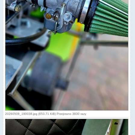
20260508_190038.jpg (653.71 KiB) Przejrzano 3830 razy