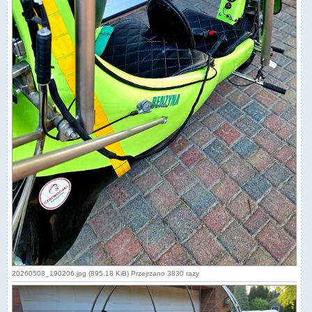
20260508_190206.jpg (895.18 KiB) Przejrzano 3830 razy