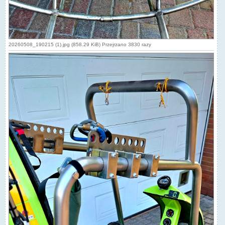
20260508_190215 (1).jpg (858.29 KiB) Przejrzano 3830 razy