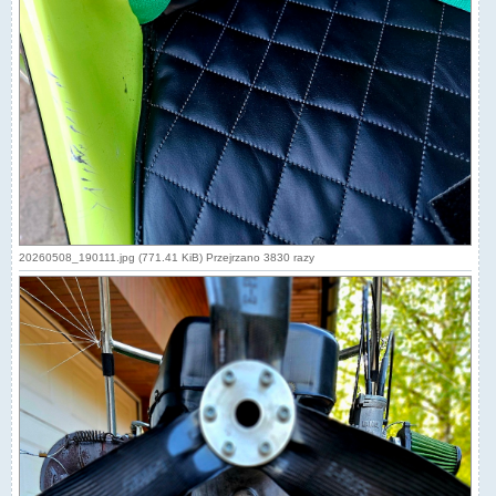
20260508_190111.jpg (771.41 KiB) Przejrzano 3830 razy