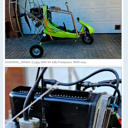
20260508_185942 (1).jpg (584.56 KiB) Przejrzano 3830 razy