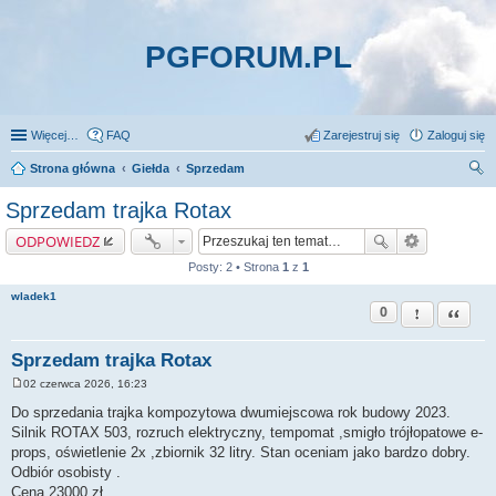
PGFORUM.PL
Więcej…
FAQ
Zarejestruj się
Zaloguj się
Strona główna
Giełda
Sprzedam
zu
Sprzedam trajka Rotax
kaj
ODPOWIEDZ
Posty: 2 • Strona
1
z
1
wladek1
0
Zgłoś ten pos
Cytuj
Sprzedam trajka Rotax
02 czerwca 2026, 16:23
P
o
Do sprzedania trajka kompozytowa dwumiejscowa rok budowy 2023.
s
Silnik ROTAX 503, rozruch elektryczny, tempomat ,smigło trójłopatowe e-
t
props, oświetlenie 2x ,zbiornik 32 litry. Stan oceniam jako bardzo dobry.
Odbiór osobisty .
Cena 23000 zł.