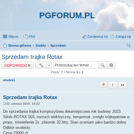
PGFORUM.PL
Więcej…
FAQ
Zarejestruj się
Zaloguj się
Strona główna
Giełda
Sprzedam
zu
Sprzedam trajka Rotax
kaj
ODPOWIEDZ
Posty: 2 • Strona
1
z
1
wladek1
0
Zgłoś ten pos
Cytuj
Sprzedam trajka Rotax
02 czerwca 2026, 16:23
P
o
Do sprzedania trajka kompozytowa dwumiejscowa rok budowy 2023.
s
Silnik ROTAX 503, rozruch elektryczny, tempomat ,smigło trójłopatowe e-
t
props, oświetlenie 2x ,zbiornik 32 litry. Stan oceniam jako bardzo dobry.
Odbiór osobisty .
Cena 23000 zł.