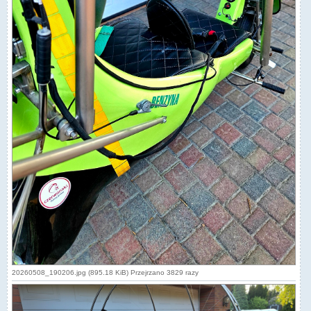
20260508_190206.jpg (895.18 KiB) Przejrzano 3829 razy