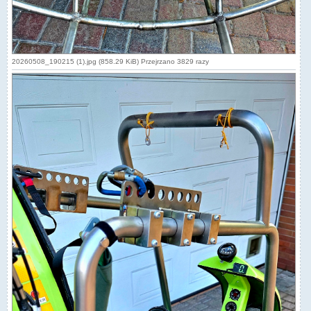
20260508_190215 (1).jpg (858.29 KiB) Przejrzano 3829 razy