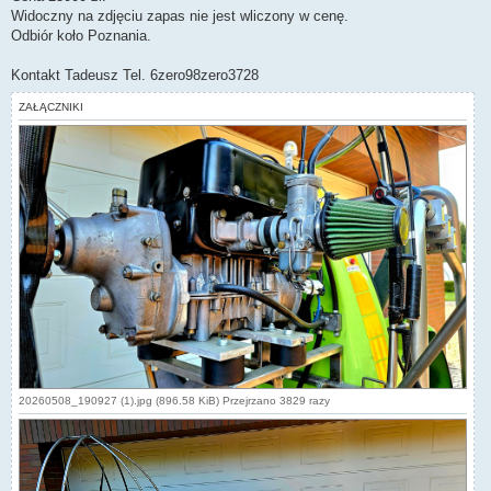
Widoczny na zdjęciu zapas nie jest wliczony w cenę.
Odbiór koło Poznania.
Kontakt Tadeusz Tel. 6zero98zero3728
ZAŁĄCZNIKI
20260508_190927 (1).jpg (896.58 KiB) Przejrzano 3829 razy