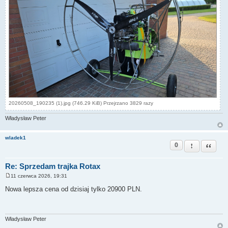
20260508_190235 (1).jpg (746.29 KiB) Przejrzano 3829 razy
Władysław Peter
wladek1
0
Zgłoś ten pos
Cytuj
Re: Sprzedam trajka Rotax
11 czerwca 2026, 19:31
P
o
Nowa lepsza cena od dzisiaj tylko 20900 PLN.
s
t
Władysław Peter