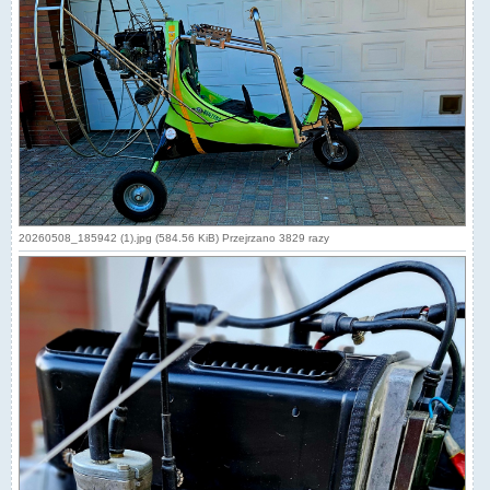
20260508_185942 (1).jpg (584.56 KiB) Przejrzano 3829 razy