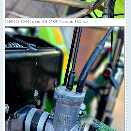
20260508_190015 (1).jpg (638.67 KiB) Przejrzano 3829 razy