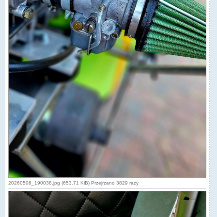
20260508_190038.jpg (653.71 KiB) Przejrzano 3829 razy