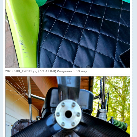
20260508_190111.jpg (771.41 KiB) Przejrzano 3829 razy