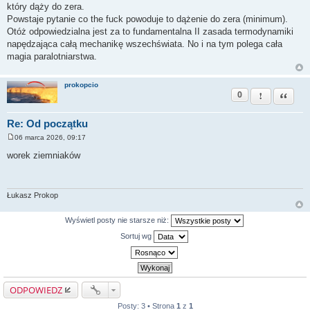
który dąży do zera.
Powstaje pytanie co the fuck powoduje to dążenie do zera (minimum).
Otóż odpowiedzialna jest za to fundamentalna II zasada termodynamiki
napędzająca całą mechanikę wszechświata. No i na tym polega cała
magia paralotniarstwa.
prokopcio
0
Zgłoś ten pos
Cytuj
Re: Od początku
06 marca 2026, 09:17
P
o
worek ziemniaków
s
t
Łukasz Prokop
Wyświetl posty nie starsze niż:
Sortuj wg
ODPOWIEDZ
Posty: 3 • Strona
1
z
1