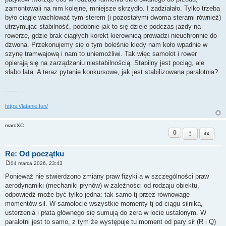
zamontowali na nim kolejne, mniejsze skrzydło. I zadziałało. Tylko trzeba
było ciągle wachlować tym sterem (i pozostałymi dwoma sterami również)
utrzymując stabilność, podobnie jak to się dzieje podczas jazdy na
rowerze, gdzie brak ciągłych korekt kierownicą prowadzi nieuchronnie do
dzwona. Przekonujemy się o tym boleśnie kiedy nam koło wpadnie w
szynę tramwajową i nam to uniemożliwi. Tak więc samolot i rower
opierają się na zarządzaniu niestabilnością. Stabilny jest pociąg, ale
słabo lata. A teraz pytanie konkursowe, jak jest stabilizowana paralotnia?
------
https://latanie.fun/
maroXC
0
Zgłoś ten pos
Cytuj
Re: Od początku
04 marca 2026, 23:43
P
o
Ponieważ nie stwierdzono zmiany praw fizyki a w szczególności praw
s
aerodynamiki (mechaniki płynów) w zależności od rodzaju obiektu,
t
odpowiedź może być tylko jedna: tak samo tj przez równowagę
momentów sił. W samolocie wszystkie momenty tj od ciągu silnika,
usterzenia i płata głównego się sumują do zera w locie ustalonym. W
paralotni jest to samo, z tym że występuje tu moment od pary sił (R i Q)