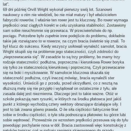
lat”.
69 dni później Orvill Wright wykonał pierwszy swój lot. Szanowni
naukowcy o nim nie wiedzieli, bo nie miał matury i był właścicielem
fabryczki rowerów. I właśnie ten rower jest tu kluczowy. Bo rower wymaga
prędkości oraz ciągłych korekt w celu uzyskania stabilności. Zostawiony
sam sobie nieuchronnie się przewraca. W przeciwieństwie do np.
pociągu. Potrzebne było zupełnie inne podejście do problemu, dokładnie
takie jak rozwiązano to w rowerze, na czym bracia świetnie się znali. To
był klucz do sukcesu. Kiedy wszyscy usiłowali wynaleźć samolot, bracia
Wright skupili się na problemie jego stateczności, czyli zdolności do
„nieprzewracania się”. W zasadzie to są trzy problemy, bo mamy trzy
rodzaje stateczności: podłużna, poprzeczna i kierunkowa Rower boryka
się tylko ze statecznością kierunkową i poprzeczną. Czyli przewracanie
się na boki i myszkowanie. W samolocie kluczowa okazała się
stateczność podłużna, czyli inaczej mówiąc, bracia wynaleźli ster
wysokości. Umieścili go z przodu, przed skrzydłami, co z resztą na
dłuższą metę się nie przyjęło i wylądował on ostatecznie z tyłu, ale
zasada dalej jest niezmienna. Dlaczego jest to takie ważne. Otóż w
szkole pokazują nam rysunki, w których na środku płatowca jest jakiś
punkt z którego wychodzą cztery wektory obrazujące działające siły. I
jest to tak zwana gówno prawda. O ile siła ciężkości faktycznie tkwi
sobie w środku ciężkości, o tyle siła podnosząca płatowiec ku górze lubi
sobie wędrować. Przeważnie ze wzrostem prędkości przesuwa się do tyłu
powodując pochylanie nosa w dół. Bracia zastosowali więc konstrukcję z
patyków tworząc coś w rodzaju ramienia skierowanego do przodu,