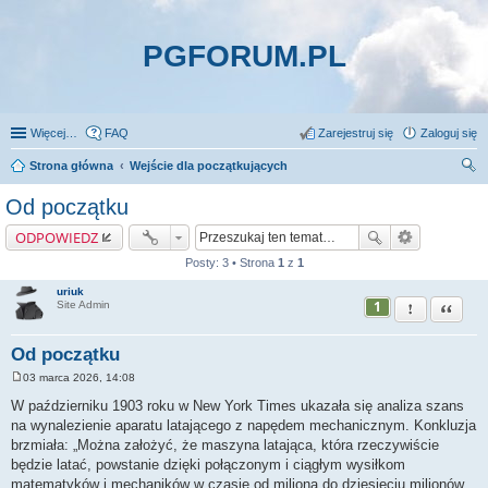
PGFORUM.PL
Więcej…
FAQ
Zarejestruj się
Zaloguj się
Strona główna
Wejście dla początkujących
zu
Od początku
kaj
ODPOWIEDZ
Posty: 3 • Strona
1
z
1
uriuk
1
Zgłoś ten pos
Cytuj
Site Admin
Od początku
03 marca 2026, 14:08
P
o
W październiku 1903 roku w New York Times ukazała się analiza szans
s
na wynalezienie aparatu latającego z napędem mechanicznym. Konkluzja
t
brzmiała: „Można założyć, że maszyna latająca, która rzeczywiście
będzie latać, powstanie dzięki połączonym i ciągłym wysiłkom
matematyków i mechaników w czasie od miliona do dziesięciu milionów