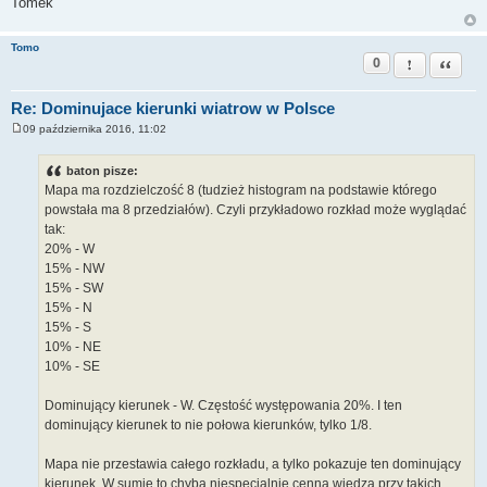
Tomek
Tomo
0
Zgłoś ten pos
Cytuj
Re: Dominujace kierunki wiatrow w Polsce
09 października 2016, 11:02
P
o
s
baton pisze:
t
Mapa ma rozdzielczość 8 (tudzież histogram na podstawie którego
powstała ma 8 przedziałów). Czyli przykładowo rozkład może wyglądać
tak:
20% - W
15% - NW
15% - SW
15% - N
15% - S
10% - NE
10% - SE
Dominujący kierunek - W. Częstość występowania 20%. I ten
dominujący kierunek to nie połowa kierunków, tylko 1/8.
Mapa nie przestawia całego rozkładu, a tylko pokazuje ten dominujący
kierunek. W sumie to chyba niespecjalnie cenna wiedza przy takich