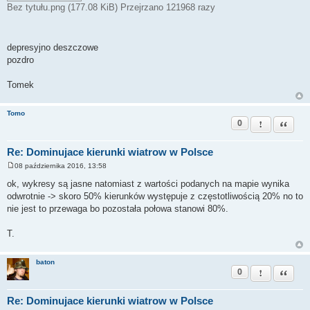
Bez tytułu.png (177.08 KiB) Przejrzano 121968 razy
depresyjno deszczowe
pozdro
Tomek
Tomo
0
Zgłoś ten pos
Cytuj
Re: Dominujace kierunki wiatrow w Polsce
08 października 2016, 13:58
P
o
ok, wykresy są jasne natomiast z wartości podanych na mapie wynika
s
odwrotnie -> skoro 50% kierunków występuje z częstotliwością 20% no to
t
nie jest to przewaga bo pozostała połowa stanowi 80%.
T.
baton
0
Zgłoś ten pos
Cytuj
Re: Dominujace kierunki wiatrow w Polsce