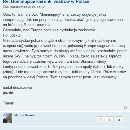
Re: Dominujace kierunki wiatrow w Polsce
08 października 2016, 15:13
P
o
Otóż to. Samo słowo "dominujący" siłą rzeczy sugeruje jakąś
s
interpretację. Jak nie przymierzając "większość" głosującego suwerena,
t
na którą się Prezes powołuje.
Generalnie, nad Europą dominuje cyrkulacja zachodnia.
Po ludzku:
Niże atlantyckie pchane prądem strumieniowym (skrót myślowy:nie
czepiać się) wędrują na wschód przez północną Europę ciągnąc za sobą
masy powietrza. Tym samym dominują właśnie kierunki zachodnie: przed
niżem SW (i halny); za niżem W, NW (i pizga, za to są szlaki). Oprócz
tego rozsiada się czasem wyż z centrum nad Ukrainą i wtedy
kontynentalne powietrze z E, SE przynosi nam upały (latem), lub mrozy
(zimą). I nie ma co się spierać o cyferki, taki mamy klimat. Róże wiatrów
są podobne w całej Polsce. Tym samym temat postu jest poprawny.
nadal deszczowe
pozdro
Tomek
Marcin Kawula
0
Zgłoś ten pos
Cytuj