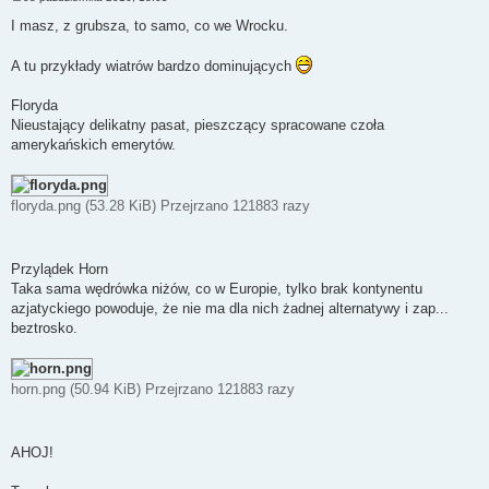
P
o
I masz, z grubsza, to samo, co we Wrocku.
s
t
A tu przykłady wiatrów bardzo dominujących
Floryda
Nieustający delikatny pasat, pieszczący spracowane czoła
amerykańskich emerytów.
floryda.png (53.28 KiB) Przejrzano 121883 razy
Przylądek Horn
Taka sama wędrówka niżów, co w Europie, tylko brak kontynentu
azjatyckiego powoduje, że nie ma dla nich żadnej alternatywy i zap...
beztrosko.
horn.png (50.94 KiB) Przejrzano 121883 razy
AHOJ!