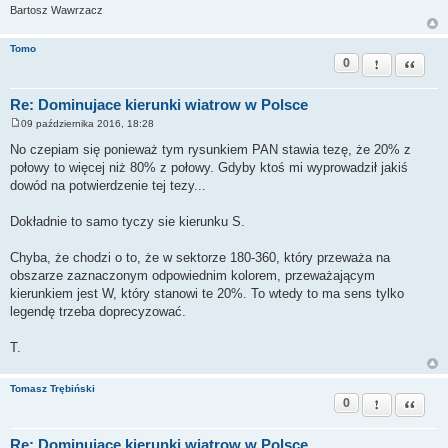
Bartosz Wawrzacz
Tomo
0
Zgłoś ten pos
Cytuj
Re: Dominujace kierunki wiatrow w Polsce
09 października 2016, 18:28
P
o
No czepiam się ponieważ tym rysunkiem PAN stawia tezę, że 20% z
s
połowy to więcej niż 80% z połowy. Gdyby ktoś mi wyprowadził jakiś
t
dowód na potwierdzenie tej tezy...
Dokładnie to samo tyczy sie kierunku S.
Chyba, że chodzi o to, że w sektorze 180-360, który przeważa na
obszarze zaznaczonym odpowiednim kolorem, przeważającym
kierunkiem jest W, który stanowi te 20%. To wtedy to ma sens tylko
legendę trzeba doprecyzować.
T.
Tomasz Trębiński
0
Zgłoś ten pos
Cytuj
Re: Dominujace kierunki wiatrow w Polsce