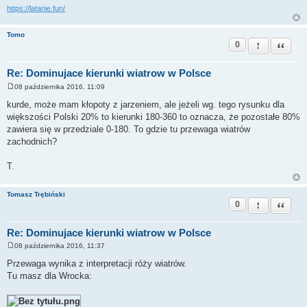
https://latanie.fun/
Tomo
0
Zgłoś ten pos
Cytuj
Re: Dominujace kierunki wiatrow w Polsce
08 października 2016, 11:09
P
o
kurde, może mam kłopoty z jarzeniem, ale jeżeli wg. tego rysunku dla
s
większości Polski 20% to kierunki 180-360 to oznacza, że pozostałe 80%
t
zawiera się w przedziale 0-180. To gdzie tu przewaga wiatrów
zachodnich?
T.
Tomasz Trębiński
0
Zgłoś ten pos
Cytuj
Re: Dominujace kierunki wiatrow w Polsce
08 października 2016, 11:37
P
o
Przewaga wynika z interpretacji róży wiatrów.
s
Tu masz dla Wrocka:
t