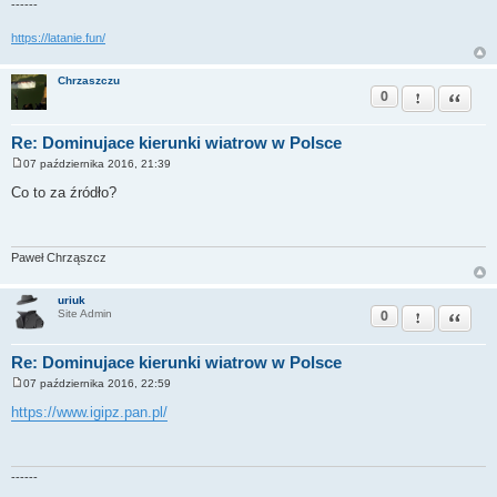
------
https://latanie.fun/
Chrzaszczu
0
Zgłoś ten pos
Cytuj
Re: Dominujace kierunki wiatrow w Polsce
07 października 2016, 21:39
P
o
Co to za źródło?
s
t
Paweł Chrząszcz
uriuk
0
Zgłoś ten pos
Cytuj
Site Admin
Re: Dominujace kierunki wiatrow w Polsce
07 października 2016, 22:59
P
o
https://www.igipz.pan.pl/
s
t
------