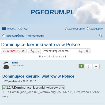
PGFORUM.PL
Więcej…
FAQ
Zarejestruj się
Zaloguj się
Strona główna
Meteorologia
zu
Dominujace kierunki wiatrow w Polsce
kaj
ODPOWIEDZ
Posty: 15 • Strona
1
z
1
uriuk
1
Zgłoś ten pos
Cytuj
Site Admin
Dominujace kierunki wiatrow w Polsce
07 października 2016, 13:15
P
o
s
1.1.7.Dominujace_kierunki_wiatrow.png (359.64 KiB) Przejrzano 122132
t
razy