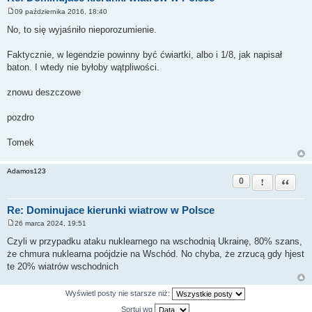
09 października 2016, 18:40
P
o
No, to się wyjaśniło nieporozumienie.
s
t
Faktycznie, w legendzie powinny być ćwiartki, albo i 1/8, jak napisał
baton. I wtedy nie byłoby wątpliwości.
znowu deszczowe
pozdro
Tomek
Adamos123
0
Zgłoś ten pos
Cytuj
Re: Dominujace kierunki wiatrow w Polsce
26 marca 2024, 19:51
P
o
Czyli w przypadku ataku nuklearnego na wschodnią Ukrainę, 80% szans,
s
że chmura nuklearna poójdzie na Wschód. No chyba, że zrzucą gdy hjest
t
te 20% wiatrów wschodnich
Wyświetl posty nie starsze niż:
Sortuj wg