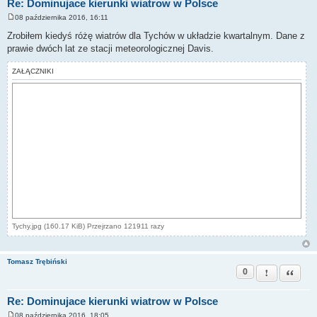
Re: Dominujace kierunki wiatrow w Polsce
08 października 2016, 16:11
P
o
Zrobiłem kiedyś różę wiatrów dla Tychów w układzie kwartalnym. Dane z
s
prawie dwóch lat ze stacji meteorologicznej Davis.
t
ZAŁĄCZNIKI
Tychy.jpg (160.17 KiB) Przejrzano 121911 razy
Tomasz Trębiński
0
Zgłoś ten pos
Cytuj
Re: Dominujace kierunki wiatrow w Polsce
08 października 2016, 18:05