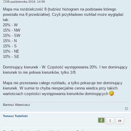
08 października 2016, 14:58
P
o
Mapa ma rozdzielczość 8 (tudzież histogram na podstawie którego
s
powstała ma 8 przedziałów). Czyli przykładowo rozkład może wyglądać
t
tak:
20% - W
15% - NW
15% - SW
15% - N
15% - S
10% - NE
10% - SE
Dominujący kierunek - W. Częstość występowania 20%. I ten dominujący
kierunek to nie połowa kierunków, tylko 1/8.
Mapa nie przestawia całego rozkładu, a tylko pokazuje ten dominujący
kierunek. W sumie to chyba niespecjalnie cenna wiedza przy takich
wartościach częstości występowania kierunków dominujących
Bartosz Wawrzacz
Tomasz Trębiński
2
Zgłoś ten pos
Cytuj