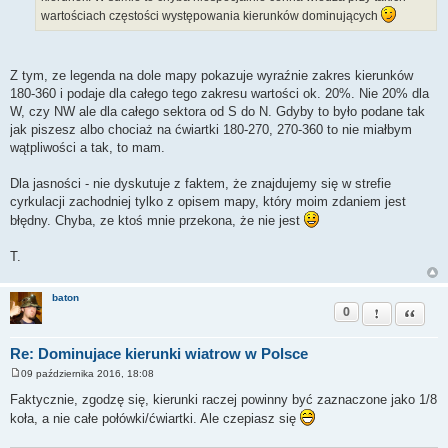
wartościach częstości występowania kierunków dominujących
Z tym, ze legenda na dole mapy pokazuje wyraźnie zakres kierunków
180-360 i podaje dla całego tego zakresu wartości ok. 20%. Nie 20% dla
W, czy NW ale dla całego sektora od S do N. Gdyby to było podane tak
jak piszesz albo chociaż na ćwiartki 180-270, 270-360 to nie miałbym
wątpliwości a tak, to mam.
Dla jasności - nie dyskutuje z faktem, że znajdujemy się w strefie
cyrkulacji zachodniej tylko z opisem mapy, który moim zdaniem jest
błędny. Chyba, ze ktoś mnie przekona, że nie jest
T.
baton
0
Zgłoś ten pos
Cytuj
Re: Dominujace kierunki wiatrow w Polsce
09 października 2016, 18:08
P
o
Faktycznie, zgodzę się, kierunki raczej powinny być zaznaczone jako 1/8
s
koła, a nie całe połówki/ćwiartki. Ale czepiasz się
t